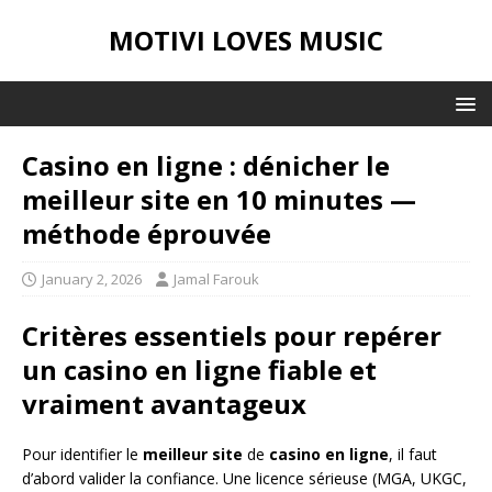
MOTIVI LOVES MUSIC
Casino en ligne : dénicher le
meilleur site en 10 minutes —
méthode éprouvée
January 2, 2026
Jamal Farouk
Critères essentiels pour repérer
un casino en ligne fiable et
vraiment avantageux
Pour identifier le
meilleur site
de
casino en ligne
, il faut
d’abord valider la confiance. Une licence sérieuse (MGA, UKGC,