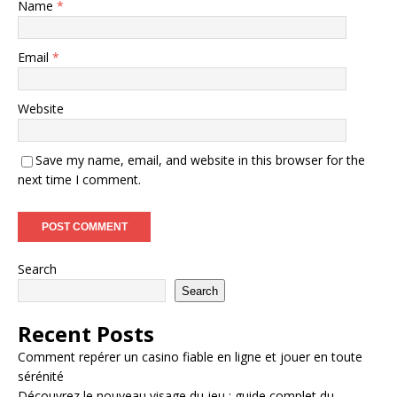
Name
*
Email
*
Website
Save my name, email, and website in this browser for the
next time I comment.
Search
Search
Recent Posts
Comment repérer un casino fiable en ligne et jouer en toute
sérénité
Découvrez le nouveau visage du jeu : guide complet du