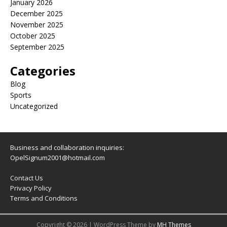
January 2026
December 2025
November 2025
October 2025
September 2025
Categories
Blog
Sports
Uncategorized
Business and collaboration inquiries:
OpelSignum2001@hotmail.com
Contact Us
Privacy Policy
Terms and Conditions
Copyright © 2026 | WordPress Theme by
MH Themes