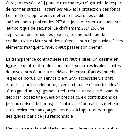
Curaçao révisée, ANJ pour le marché régulé) garantit le respect
de normes strictes, l’
équité des jeux
et la protection des fonds.
Les meilleurs opérateurs mettent en avant des audits
indépendants, publient les
RTP
des jeux, et communiquent sur
leur politique de sécurité. Le chiffrement
SSL/TLS
, une
séparation des fonds des joueurs, et une politique de
confidentialité claire sont des prérequis non négociables. Si ces
éléments manquent, mieux vaut passer son chemin.
La transparence contractuelle est l’autre pilier. Un
casino en
ligne
de qualité offre des conditions générales lisibles : limites
de mises, procédures KYC, délais de retrait, frais éventuels,
règles de bonus. Un service client 24/7 accessible via chat,
e‑mail et parfois téléphone, avec un taux de résolution élevé,
témoigne d’un engagement réel. Testez la réactivité avant de
déposer : posez une question précise (p. ex. contributions de
jeux aux mises de bonus) et évaluez la réponse. Les meilleurs
sites expliquent sans jargon, sources à l’appui, et partagent
des guides clairs de jeu responsable.
L’ergonomie et la stabilité technique différencient souvent un