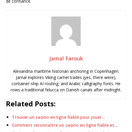
de confiance.
Jamal Farouk
Alexandria maritime historian anchoring in Copenhagen.
Jamal explores Viking camel trades (yes, there were),
container-ship AI routing, and Arabic calligraphy fonts. He
rows a traditional felucca on Danish canals after midnight.
Related Posts:
Trouver un casino en ligne fiable pour jouer…
Comment reconnaître un casino en ligne fiable et…