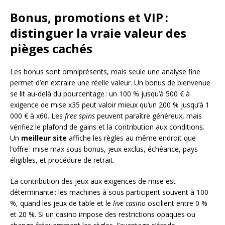
Bonus, promotions et VIP :
distinguer la vraie valeur des
pièges cachés
Les bonus sont omniprésents, mais seule une analyse fine
permet d’en extraire une réelle valeur. Un bonus de bienvenue
se lit au‑delà du pourcentage : un 100 % jusqu’à 500 € à
exigence de mise x35 peut valoir mieux qu’un 200 % jusqu’à 1
000 € à x60. Les
free spins
peuvent paraître généreux, mais
vérifiez le plafond de gains et la contribution aux conditions.
Un
meilleur site
affiche les règles au même endroit que
l’offre : mise max sous bonus, jeux exclus, échéance, pays
éligibles, et procédure de retrait.
La contribution des jeux aux exigences de mise est
déterminante : les machines à sous participent souvent à 100
%, quand les jeux de table et le
live casino
oscillent entre 0 %
et 20 %. Si un casino impose des restrictions opaques ou