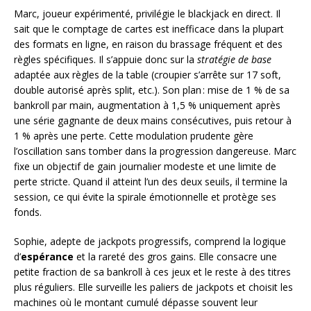
Marc, joueur expérimenté, privilégie le blackjack en direct. Il
sait que le comptage de cartes est inefficace dans la plupart
des formats en ligne, en raison du brassage fréquent et des
règles spécifiques. Il s’appuie donc sur la
stratégie de base
adaptée aux règles de la table (croupier s’arrête sur 17 soft,
double autorisé après split, etc.). Son plan : mise de 1 % de sa
bankroll par main, augmentation à 1,5 % uniquement après
une série gagnante de deux mains consécutives, puis retour à
1 % après une perte. Cette modulation prudente gère
l’oscillation sans tomber dans la progression dangereuse. Marc
fixe un objectif de gain journalier modeste et une limite de
perte stricte. Quand il atteint l’un des deux seuils, il termine la
session, ce qui évite la spirale émotionnelle et protège ses
fonds.
Sophie, adepte de jackpots progressifs, comprend la logique
d’
espérance
et la rareté des gros gains. Elle consacre une
petite fraction de sa bankroll à ces jeux et le reste à des titres
plus réguliers. Elle surveille les paliers de jackpots et choisit les
machines où le montant cumulé dépasse souvent leur