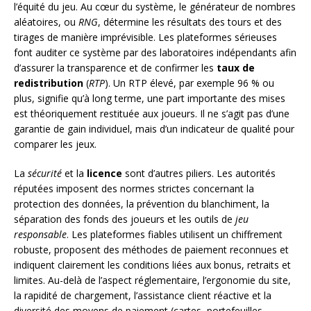
l’équité du jeu. Au cœur du système, le générateur de nombres
aléatoires, ou
RNG
, détermine les résultats des tours et des
tirages de manière imprévisible. Les plateformes sérieuses
font auditer ce système par des laboratoires indépendants afin
d’assurer la transparence et de confirmer les
taux de
redistribution
(
RTP
). Un RTP élevé, par exemple 96 % ou
plus, signifie qu’à long terme, une part importante des mises
est théoriquement restituée aux joueurs. Il ne s’agit pas d’une
garantie de gain individuel, mais d’un indicateur de qualité pour
comparer les jeux.
La
sécurité
et la
licence
sont d’autres piliers. Les autorités
réputées imposent des normes strictes concernant la
protection des données, la prévention du blanchiment, la
séparation des fonds des joueurs et les outils de
jeu
responsable
. Les plateformes fiables utilisent un chiffrement
robuste, proposent des méthodes de paiement reconnues et
indiquent clairement les conditions liées aux bonus, retraits et
limites. Au-delà de l’aspect réglementaire, l’ergonomie du site,
la rapidité de chargement, l’assistance client réactive et la
diversité des moyens de paiement (cartes, portefeuilles