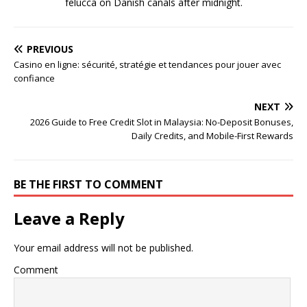
felucca on Danish canals after midnight.
PREVIOUS
Casino en ligne: sécurité, stratégie et tendances pour jouer avec
confiance
NEXT
2026 Guide to Free Credit Slot in Malaysia: No-Deposit Bonuses,
Daily Credits, and Mobile-First Rewards
BE THE FIRST TO COMMENT
Leave a Reply
Your email address will not be published.
Comment