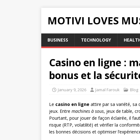
MOTIVI LOVES MU
BUSINESS
TECHNOLOGY
HEALT
Casino en ligne : ma
bonus et la sécuri
January 9, 2026
Jamal Farouk
Blog
Le
casino en ligne
attire par sa variété, sa 
jeux. Entre
machines à sous
, jeux de table, cr
Pourtant, pour jouer de façon éclairée, il f
risque (RTP, volatilité) et vérifier la confo
les bonnes décisions et optimiser l’expérience,