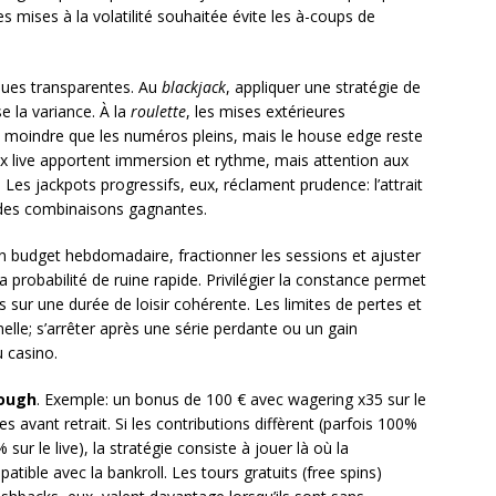
mises à la volatilité souhaitée évite les à-coups de
ques transparentes. Au
blackjack
, appliquer une stratégie de
se la variance. À la
roulette
, les mises extérieures
ue moindre que les numéros pleins, mais le house edge reste
eux live apportent immersion et rythme, mais attention aux
es jackpots progressifs, eux, réclament prudence: l’attrait
é des combinaisons gagnantes.
 un budget hebdomadaire, fractionner les sessions et ajuster
la probabilité de ruine rapide. Privilégier la constance permet
ns sur une durée de loisir cohérente. Les limites de pertes et
lle; s’arrêter après une série perdante ou un gain
u casino.
rough
. Exemple: un bonus de 100 € avec wagering x35 sur le
 avant retrait. Si les contributions diffèrent (parfois 100%
sur le live), la stratégie consiste à jouer là où la
tible avec la bankroll. Les tours gratuits (free spins)