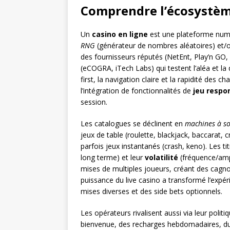
Comprendre l’écosystèm
Un
casino en ligne
est une plateforme numér
RNG
(générateur de nombres aléatoires) et/ou
des fournisseurs réputés (NetEnt, Play’n GO,
(eCOGRA, iTech Labs) qui testent l’aléa et la 
first, la navigation claire et la rapidité de
l’intégration de fonctionnalités de
jeu respo
session.
Les catalogues se déclinent en
machines à s
jeux de table (roulette, blackjack, baccarat, 
parfois jeux instantanés (crash, keno). Les ti
long terme) et leur
volatilité
(fréquence/ampl
mises de multiples joueurs, créant des cagn
puissance du live casino a transformé l’expé
mises diverses et des side bets optionnels.
Les opérateurs rivalisent aussi via leur polit
bienvenue, des recharges hebdomadaires, du