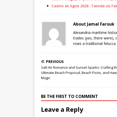
Casino en ligne 2026 : l’année où l’e
About Jamal Farouk
Alexandria maritime histo
trades (yes, there were), 
rows a traditional felucca
PREVIOUS
Salt-Air Romance and Sunset Sparks: Crafting t
Ultimate Beach Proposal, Beach Picnic, and Haw
Magic
BE THE FIRST TO COMMENT
Leave a Reply