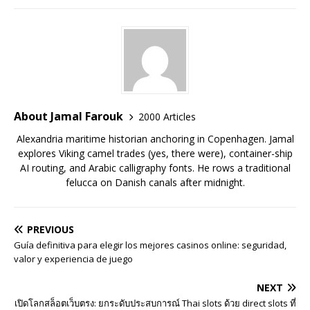
About Jamal Farouk
2000 Articles
Alexandria maritime historian anchoring in Copenhagen. Jamal
explores Viking camel trades (yes, there were), container-ship
AI routing, and Arabic calligraphy fonts. He rows a traditional
felucca on Danish canals after midnight.
PREVIOUS
Guía definitiva para elegir los mejores casinos online: seguridad,
valor y experiencia de juego
NEXT
เปิดโลกสล็อตเว็บตรง: ยกระดับประสบการณ์ Thai slots ด้วย direct slots ที่