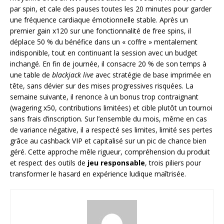
par spin, et cale des pauses toutes les 20 minutes pour garder
une fréquence cardiaque émotionnelle stable. Après un
premier gain x120 sur une fonctionnalité de free spins, il
déplace 50 % du bénéfice dans un « coffre » mentalement
indisponible, tout en continuant la session avec un budget
inchangé. En fin de journée, il consacre 20 % de son temps à
une table de
blackjack live
avec stratégie de base imprimée en
tête, sans dévier sur des mises progressives risquées. La
semaine suivante, il renonce à un bonus trop contraignant
(wagering x50, contributions limitées) et cible plutôt un tournoi
sans frais d’inscription. Sur l’ensemble du mois, même en cas
de variance négative, il a respecté ses limites, limité ses pertes
grâce au cashback VIP et capitalisé sur un pic de chance bien
géré. Cette approche mêle rigueur, compréhension du produit
et respect des outils de
jeu responsable
, trois piliers pour
transformer le hasard en expérience ludique maîtrisée.