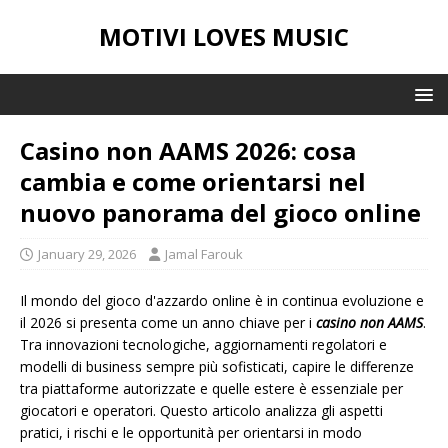
MOTIVI LOVES MUSIC
Casino non AAMS 2026: cosa
cambia e come orientarsi nel
nuovo panorama del gioco online
January 29, 2026
Jamal Farouk
Il mondo del gioco d'azzardo online è in continua evoluzione e
il 2026 si presenta come un anno chiave per i
casino non AAMS
.
Tra innovazioni tecnologiche, aggiornamenti regolatori e
modelli di business sempre più sofisticati, capire le differenze
tra piattaforme autorizzate e quelle estere è essenziale per
giocatori e operatori. Questo articolo analizza gli aspetti
pratici, i rischi e le opportunità per orientarsi in modo