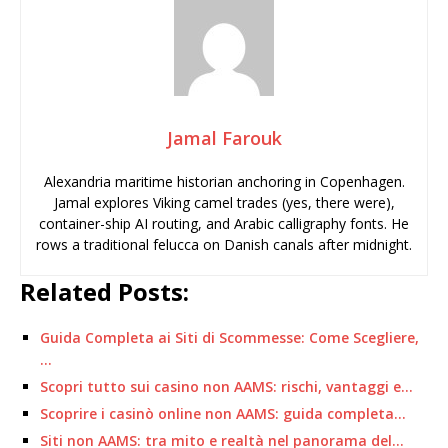
Jamal Farouk
Alexandria maritime historian anchoring in Copenhagen.
Jamal explores Viking camel trades (yes, there were),
container-ship AI routing, and Arabic calligraphy fonts. He
rows a traditional felucca on Danish canals after midnight.
Related Posts:
Guida Completa ai Siti di Scommesse: Come Scegliere,
…
Scopri tutto sui casino non AAMS: rischi, vantaggi e…
Scoprire i casinò online non AAMS: guida completa…
Siti non AAMS: tra mito e realtà nel panorama del…