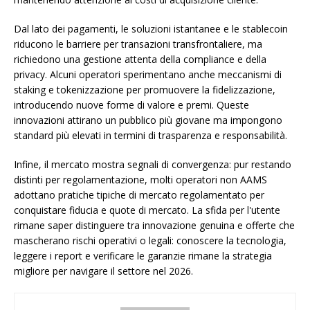
Dal lato dei pagamenti, le soluzioni istantanee e le stablecoin
riducono le barriere per transazioni transfrontaliere, ma
richiedono una gestione attenta della compliance e della
privacy. Alcuni operatori sperimentano anche meccanismi di
staking e tokenizzazione per promuovere la fidelizzazione,
introducendo nuove forme di valore e premi. Queste
innovazioni attirano un pubblico più giovane ma impongono
standard più elevati in termini di trasparenza e responsabilità.
Infine, il mercato mostra segnali di convergenza: pur restando
distinti per regolamentazione, molti operatori non AAMS
adottano pratiche tipiche di mercato regolamentato per
conquistare fiducia e quote di mercato. La sfida per l'utente
rimane saper distinguere tra innovazione genuina e offerte che
mascherano rischi operativi o legali: conoscere la tecnologia,
leggere i report e verificare le garanzie rimane la strategia
migliore per navigare il settore nel 2026.