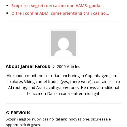
Scoprire i segreti dei casino non AAMS: guida…
Oltre i confini ADM: come orientarsi tra i casino…
About Jamal Farouk
2000 Articles
Alexandria maritime historian anchoring in Copenhagen. Jamal
explores Viking camel trades (yes, there were), container-ship
AI routing, and Arabic calligraphy fonts. He rows a traditional
felucca on Danish canals after midnight.
PREVIOUS
Scopri i migliori nuovi casinò italiani: innovazione, sicurezza e
opportunità di gioco