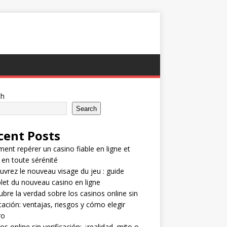
ch
Search
cent Posts
nt repérer un casino fiable en ligne et
 en toute sérénité
vrez le nouveau visage du jeu : guide
et du nouveau casino en ligne
bre la verdad sobre los casinos online sin
icación: ventajas, riesgos y cómo elegir
ro
os online sin verificación: ¿realidad, mito o