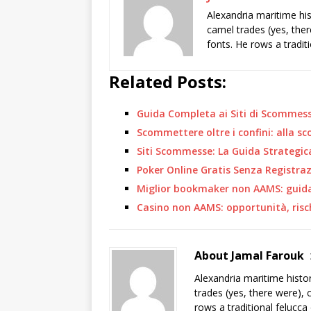
Alexandria maritime hi
camel trades (yes, ther
fonts. He rows a tradit
Related Posts:
Guida Completa ai Siti di Scommess
Scommettere oltre i confini: alla s
Siti Scommesse: La Guida Strategic
Poker Online Gratis Senza Registraz
Miglior bookmaker non AAMS: guida 
Casino non AAMS: opportunità, risc
About Jamal Farouk
Alexandria maritime histo
trades (yes, there were), 
rows a traditional felucca