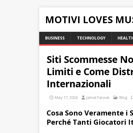
MOTIVI LOVES MU
BUSINESS
TECHNOLOGY
HEALT
Siti Scommesse N
Limiti e Come Distr
Internazionali
May 17, 2026
Jamal Farouk
Blog
Cosa Sono Veramente i 
Perché Tanti Giocatori I