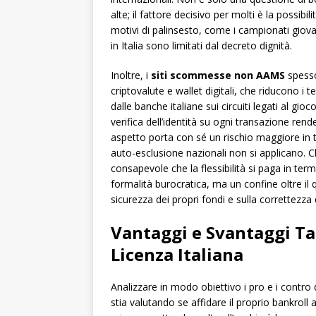
alte; il fattore decisivo per molti è la possib
motivi di palinsesto, come i campionati giovani
in Italia sono limitati dal decreto dignità.
Inoltre, i
siti scommesse non AAMS
spesso
criptovalute e wallet digitali, che riducono i 
dalle banche italiane sui circuiti legati al gi
verifica dell’identità su ogni transazione ren
aspetto porta con sé un rischio maggiore in t
auto-esclusione nazionali non si applicano. C
consapevole che la flessibilità si paga in term
formalità burocratica, ma un confine oltre il 
sicurezza dei propri fondi e sulla correttezza 
Vantaggi e Svantaggi Ta
Licenza Italiana
Analizzare in modo obiettivo i pro e i contro
stia valutando se affidare il proprio bankroll 