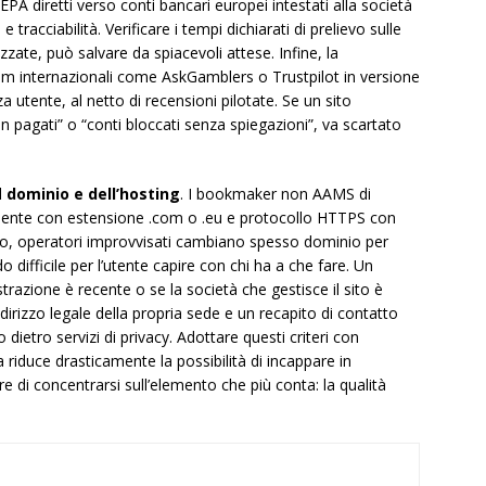
EPA diretti verso conti bancari europei intestati alla società
tracciabilità. Verificare i tempi dichiarati di prelievo sulle
zzate, può salvare da spiacevoli attese. Infine, la
m internazionali come AskGamblers o Trustpilot in versione
a utente, al netto di recensioni pilotate. Se un sito
n pagati” o “conti bloccati senza spiegazioni”, va scartato
l
dominio e dell’hosting
. I bookmaker non AAMS di
bilmente con estensione .com o .eu e protocollo HTTPS con
rario, operatori improvvisati cambiano spesso dominio per
difficile per l’utente capire con chi ha a che fare. Un
strazione è recente o se la società che gestisce il sito è
dirizzo legale della propria sede e un recapito di contatto
dietro servizi di privacy. Adottare questi criteri con
ma riduce drasticamente la possibilità di incappare in
 di concentrarsi sull’elemento che più conta: la qualità