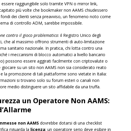
essere raggiungibile solo tramite VPN o mirror link,
 È capitato più volte che bookmaker non AAMS chiudessero
i fondi dei clienti senza preavviso, un fenomeno noto come
stema di controllo ADM, sarebbe impossibile.
one contro il gioco problematico
: il Registro Unico degli
ti, che al massimo offrono strumenti di auto-limitazione
ma sanitario nazionale. In pratica, chi lotta contro una
iché i meccanismi di blocco automatici a livello bancario
gioco) possono essere aggirati facilmente con criptovalute o
nché giocare su un sito non AAMS non sia considerato reato
a e la promozione di tali piattaforme sono vietate in Italia:
mazioni si trovano solo su forum esteri o canali non
atore medio distinguere un sito affidabile da una truffa.
curezza un Operatore Non AAMS:
 d’Allarme
commesse non AAMS
dovrebbe dotarsi di una checklist
ifica riguarda la
licenza
: un operatore serio deve esibire in