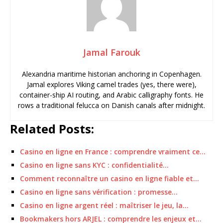
Jamal Farouk
Alexandria maritime historian anchoring in Copenhagen.
Jamal explores Viking camel trades (yes, there were),
container-ship AI routing, and Arabic calligraphy fonts. He
rows a traditional felucca on Danish canals after midnight.
Related Posts:
Casino en ligne en France : comprendre vraiment ce…
Casino en ligne sans KYC : confidentialité…
Comment reconnaître un casino en ligne fiable et…
Casino en ligne sans vérification : promesse…
Casino en ligne argent réel : maîtriser le jeu, la…
Bookmakers hors ARJEL : comprendre les enjeux et…