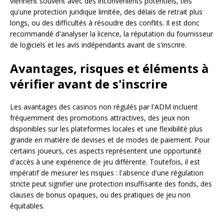
viennent souvent avec des inconvénients potentiels, tels
qu'une protection juridique limitée, des délais de retrait plus
longs, ou des difficultés à résoudre des conflits. Il est donc
recommandé d'analyser la licence, la réputation du fournisseur
de logiciels et les avis indépendants avant de s'inscrire.
Avantages, risques et éléments à
vérifier avant de s'inscrire
Les avantages des casinos non régulés par l'ADM incluent
fréquemment des promotions attractives, des jeux non
disponibles sur les plateformes locales et une flexibilité plus
grande en matière de devises et de modes de paiement. Pour
certains joueurs, ces aspects représentent une opportunité
d'accès à une expérience de jeu différente. Toutefois, il est
impératif de mesurer les risques : l'absence d'une régulation
stricte peut signifier une protection insuffisante des fonds, des
clauses de bonus opaques, ou des pratiques de jeu non
équitables.