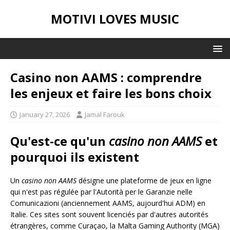
MOTIVI LOVES MUSIC
Casino non AAMS : comprendre
les enjeux et faire les bons choix
January 27, 2026
Jamal Farouk
Qu'est-ce qu'un
casino non AAMS
et
pourquoi ils existent
Un
casino non AAMS
désigne une plateforme de jeux en ligne
qui n'est pas régulée par l'Autorità per le Garanzie nelle
Comunicazioni (anciennement AAMS, aujourd'hui ADM) en
Italie. Ces sites sont souvent licenciés par d'autres autorités
étrangères, comme Curaçao, la Malta Gaming Authority (MGA)