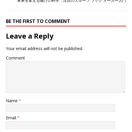
未来を変える賭けの科学：注目のスポーツ ブック メーカー入門
BE THE FIRST TO COMMENT
Leave a Reply
Your email address will not be published.
Comment
Name
*
Email
*