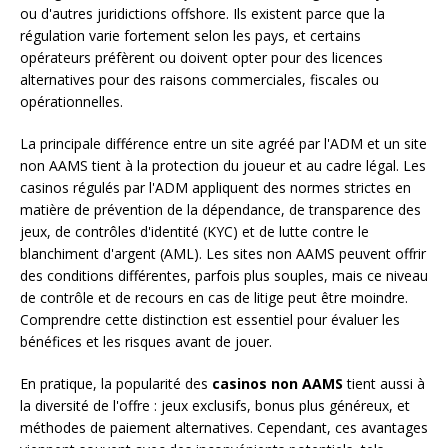
ou d'autres juridictions offshore. Ils existent parce que la
régulation varie fortement selon les pays, et certains
opérateurs préfèrent ou doivent opter pour des licences
alternatives pour des raisons commerciales, fiscales ou
opérationnelles.
La principale différence entre un site agréé par l'ADM et un site
non AAMS tient à la protection du joueur et au cadre légal. Les
casinos régulés par l'ADM appliquent des normes strictes en
matière de prévention de la dépendance, de transparence des
jeux, de contrôles d'identité (KYC) et de lutte contre le
blanchiment d'argent (AML). Les sites non AAMS peuvent offrir
des conditions différentes, parfois plus souples, mais ce niveau
de contrôle et de recours en cas de litige peut être moindre.
Comprendre cette distinction est essentiel pour évaluer les
bénéfices et les risques avant de jouer.
En pratique, la popularité des
casinos non AAMS
tient aussi à
la diversité de l'offre : jeux exclusifs, bonus plus généreux, et
méthodes de paiement alternatives. Cependant, ces avantages