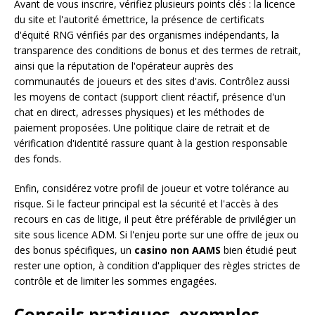
Avant de vous inscrire, vérifiez plusieurs points clés : la licence
du site et l'autorité émettrice, la présence de certificats
d'équité RNG vérifiés par des organismes indépendants, la
transparence des conditions de bonus et des termes de retrait,
ainsi que la réputation de l'opérateur auprès des
communautés de joueurs et des sites d'avis. Contrôlez aussi
les moyens de contact (support client réactif, présence d'un
chat en direct, adresses physiques) et les méthodes de
paiement proposées. Une politique claire de retrait et de
vérification d'identité rassure quant à la gestion responsable
des fonds.
Enfin, considérez votre profil de joueur et votre tolérance au
risque. Si le facteur principal est la sécurité et l'accès à des
recours en cas de litige, il peut être préférable de privilégier un
site sous licence ADM. Si l'enjeu porte sur une offre de jeux ou
des bonus spécifiques, un
casino non AAMS
bien étudié peut
rester une option, à condition d'appliquer des règles strictes de
contrôle et de limiter les sommes engagées.
Conseils pratiques, exemples