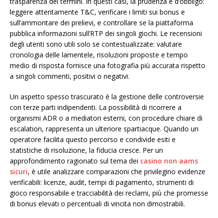
trasparenza dei termini. In questi casi, la prudenza è d’obbligo:
leggere attentamente T&C, verificare i limiti sui bonus e
sull’ammontare dei prelievi, e controllare se la piattaforma
pubblica informazioni sull’RTP dei singoli giochi. Le recensioni
degli utenti sono utili solo se contestualizzate: valutare
cronologia delle lamentele, risoluzioni proposte e tempo
medio di risposta fornisce una fotografia più accurata rispetto
a singoli commenti, positivi o negativi.
Un aspetto spesso trascurato è la gestione delle controversie
con terze parti indipendenti. La possibilità di ricorrere a
organismi ADR o a mediatori esterni, con procedure chiare di
escalation, rappresenta un ulteriore spartiacque. Quando un
operatore facilita questo percorso e condivide esiti e
statistiche di risoluzione, la fiducia cresce. Per un
approfondimento ragionato sul tema dei
casino non aams
sicuri
, è utile analizzare comparazioni che privilegino evidenze
verificabili: licenze, audit, tempi di pagamento, strumenti di
gioco responsabile e tracciabilità dei reclami, più che promesse
di bonus elevati o percentuali di vincita non dimostrabili.