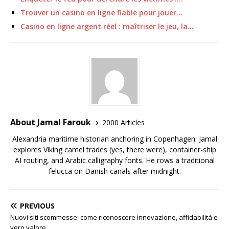
Trouver un casino en ligne fiable pour jouer…
Casino en ligne argent réel : maîtriser le jeu, la…
About Jamal Farouk
2000 Articles
Alexandria maritime historian anchoring in Copenhagen. Jamal
explores Viking camel trades (yes, there were), container-ship
AI routing, and Arabic calligraphy fonts. He rows a traditional
felucca on Danish canals after midnight.
PREVIOUS
Nuovi siti scommesse: come riconoscere innovazione, affidabilità e
vero valore