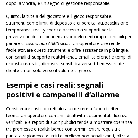
dopo la vincita, è un segno di gestione responsabile.
Quinto, la tutela del giocatore e il gioco responsabile.
Strumenti come limiti di deposito e di perdita, autoesclusione
temporanea, reality check e accesso a supporti per la
prevenzione della dipendenza sono elementi imprescindibili per
parlare di
casino non AAMS sicuri
. Un operatore che rende
facile attivare questi strumenti e offre assistenza in più lingue,
con canali di supporto reattivi (chat, email, telefono) e tempi di
risposta realistici, dimostra sensibilità verso il benessere del
cliente e non solo verso il volume di gioco.
Esempi e casi reali: segnali
positivi e campanelli d’allarme
Considerare casi concreti aiuta a mettere a fuoco i criteri
teorici. Un operatore con anni di attività documentati, licenza
verificabile e report di audit pubblici tende a mostrare coerenza
tra promesse e realtà: bonus con termini chiari, requisiti di
puntata ragionevoli e limiti di prelievo non penalizzanti, oltre a