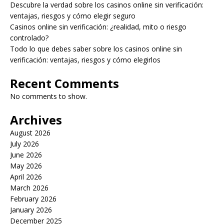
Descubre la verdad sobre los casinos online sin verificación:
ventajas, riesgos y cómo elegir seguro
Casinos online sin verificación: ¿realidad, mito o riesgo
controlado?
Todo lo que debes saber sobre los casinos online sin
verificación: ventajas, riesgos y cómo elegirlos
Recent Comments
No comments to show.
Archives
August 2026
July 2026
June 2026
May 2026
April 2026
March 2026
February 2026
January 2026
December 2025