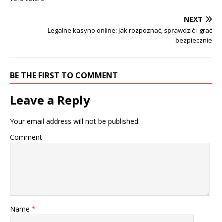
NEXT
Legalne kasyno online: jak rozpoznać, sprawdzić i grać
bezpiecznie
BE THE FIRST TO COMMENT
Leave a Reply
Your email address will not be published.
Comment
Name
*