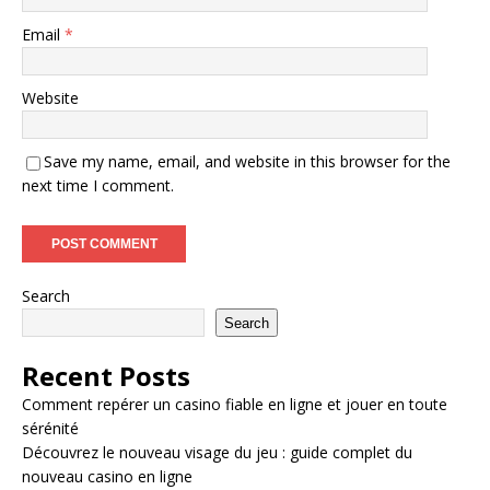
Email
*
Website
Save my name, email, and website in this browser for the
next time I comment.
Search
Search
Recent Posts
Comment repérer un casino fiable en ligne et jouer en toute
sérénité
Découvrez le nouveau visage du jeu : guide complet du
nouveau casino en ligne