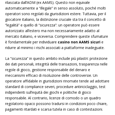
rilasciata dall’ADM (ex AAMS). Questo non equivale
automaticamente a “illegale” in senso assoluto, poiché molti
operatori sono regolati da giurisdizioni estere. Tuttavia, per il
giocatore italiano, la distinzione cruciale sta tra il concetto di
“legalità” e quello di “sicurezza”: un operatore può essere
autorizzato all’estero ma non necessariamente adatto al
mercato italiano, e viceversa. Comprendere queste sfumature
è fondamentale per individuare
casino non AAMS sicuri
e
ridurre al minimo i rischi associati a piattaforme inadeguate.
La “sicurezza” in questo ambito include più pilastri: protezione
dei dati personali, integrità delle transazioni, trasparenza nelle
regole di gioco, gestione responsabile del denaro e
meccanismi efficaci di risoluzione delle controversie. Un
operatore affidabile in giurisdizioni rinomate tende ad adottare
standard di compliance severi, procedure antiriciclaggio, test
indipendenti sull’equità dei giochi e politiche di gioco
responsabile. Al contrario, licenze di comodo o un quadro
regolatorio opaco possono tradursi in condizioni poco chiare,
pagamenti ritardati e scarsa tutela in caso di contestazioni.