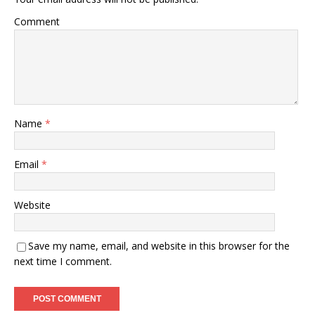
Comment
Name
*
Email
*
Website
Save my name, email, and website in this browser for the
next time I comment.