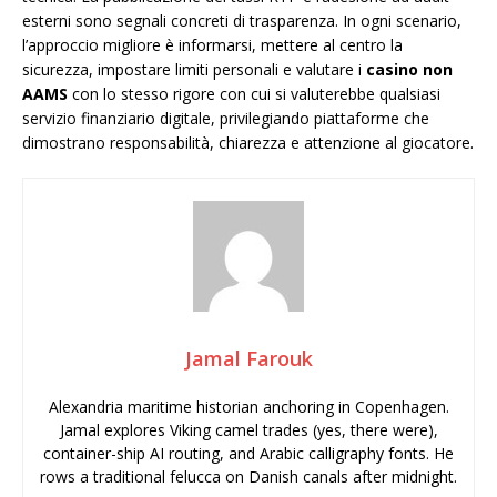
esterni sono segnali concreti di trasparenza. In ogni scenario,
l’approccio migliore è informarsi, mettere al centro la
sicurezza, impostare limiti personali e valutare i
casino non
AAMS
con lo stesso rigore con cui si valuterebbe qualsiasi
servizio finanziario digitale, privilegiando piattaforme che
dimostrano responsabilità, chiarezza e attenzione al giocatore.
Jamal Farouk
Alexandria maritime historian anchoring in Copenhagen.
Jamal explores Viking camel trades (yes, there were),
container-ship AI routing, and Arabic calligraphy fonts. He
rows a traditional felucca on Danish canals after midnight.