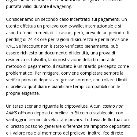
puntata validi durante il wagering.
Consideriamo un secondo caso incentrato sui pagamenti. Un
utente effettua un prelievo con e‑wallet internazionale e si
aspetta fondi immediati. Il casino, però, prevede un periodo di
pending di 24‑48 ore per ragioni di sicurezza e per la revisione
KYC. Se l’account non è stato verificato pienamente, può
essere richiesto un documento di identità, una prova di
residenza e, talvolta, la dimostrazione della titolarità del
metodo di pagamento. Il risultato è un ritardo percepito come
problematico. Per mitigare, conviene completare sempre la
verifica prima di depositare grosse somme, controllare i limiti
di prelievo quotidiani e pianificare tempi compatibili con le
proprie esigenze.
Un terzo scenario riguarda le criptovalute. Alcuni
casino non
AAMS
offrono depositi e prelievi in Bitcoin o stablecoin, con
vantaggi in termini di velocità e privacy. Tuttavia, le fluttuazioni
di prezzo possono generare differenze tra l’importo depositato
e il valore reale al momento del prelievo. Inoltre, fee di rete