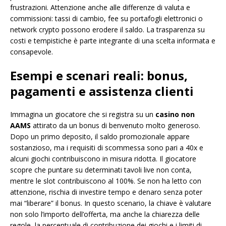
frustrazioni. Attenzione anche alle differenze di valuta e
commissioni: tassi di cambio, fee su portafogli elettronici o
network crypto possono erodere il saldo. La trasparenza su
costi e tempistiche è parte integrante di una scelta informata e
consapevole.
Esempi e scenari reali: bonus,
pagamenti e assistenza clienti
Immagina un giocatore che si registra su un
casino non
AAMS
attirato da un bonus di benvenuto molto generoso.
Dopo un primo deposito, il saldo promozionale appare
sostanzioso, ma i requisiti di scommessa sono pari a 40x e
alcuni giochi contribuiscono in misura ridotta. Il giocatore
scopre che puntare su determinati tavoli live non conta,
mentre le slot contribuiscono al 100%. Se non ha letto con
attenzione, rischia di investire tempo e denaro senza poter
mai “liberare” il bonus. In questo scenario, la chiave è valutare
non solo l’importo dell’offerta, ma anche la chiarezza delle
regole, la percentuale di contribuzione dei giochi e i limiti di