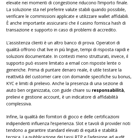
elevate nei momenti di congestione riducono l’importo finale.
La soluzione sta nel preferire valute stabili quando possibile,
verificare le commissioni applicate e utilizzare wallet affidabili.
È anche importante assicurarsi che il casino fornisca hash di
transazione e supporto in caso di problemi di accredito.
L’assistenza clienti è un altro banco di prova. Operatori di
qualità offrono chat live in più lingue, tempi di risposta rapidi e
soluzioni documentate. In contesti meno strutturati, invece, il
supporto può essere limitato a email con risposte lente o
generiche. Prima di puntare denaro reale, è utile testare la
reattività del customer care con domande specifiche su bonus,
KYC e limiti di prelievo. Anche la presenza di una sezione di
aiuto ben organizzata, con guide chiare su
responsabilità
,
prelievi e gestione account, è un indicatore di affidabilità
complessiva.
Infine, la qualità dei fornitori di gioco e delle certificazioni
indipendenti influenza l’esperienza. Slot e tavoli di provider noti
tendono a garantire standard elevati di equità e stabilità
tecnica. La pubblicazione dei tassi RTP e l’adesione ad audit