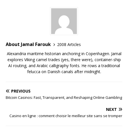
About Jamal Farouk
2008 Articles
Alexandria maritime historian anchoring in Copenhagen. Jamal
explores Viking camel trades (yes, there were), container-ship
AI routing, and Arabic calligraphy fonts. He rows a traditional
felucca on Danish canals after midnight.
PREVIOUS
Bitcoin Casinos: Fast, Transparent, and Reshaping Online Gambling
NEXT
Casino en ligne : comment choisir le meilleur site sans se tromper