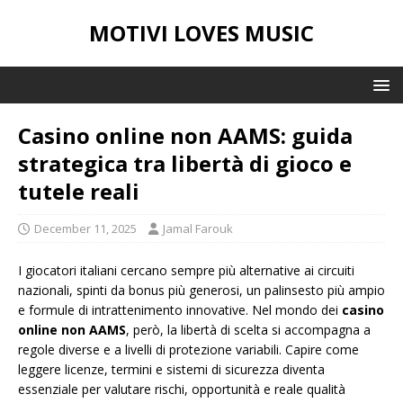
MOTIVI LOVES MUSIC
Casino online non AAMS: guida
strategica tra libertà di gioco e
tutele reali
December 11, 2025
Jamal Farouk
I giocatori italiani cercano sempre più alternative ai circuiti
nazionali, spinti da bonus più generosi, un palinsesto più ampio
e formule di intrattenimento innovative. Nel mondo dei
casino
online non AAMS
, però, la libertà di scelta si accompagna a
regole diverse e a livelli di protezione variabili. Capire come
leggere licenze, termini e sistemi di sicurezza diventa
essenziale per valutare rischi, opportunità e reale qualità