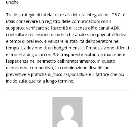
uniche.
Tra le strategie di tutela, oltre alla lettura integrale dei T&C, è
utile: conservare un registro delle comunicazioni con il
supporto, verificare se l’autorità di licenza offre canali ADR,
controllare recensioni tecniche che analizzano payout effettivi
e tempi di prelievo, e valutare la stabilità dell’operatore nel
tempo. L’adozione di un budget mensile, l’impostazione di limiti
e la scelta di giochi con
RTP
trasparente aiutano a mantenere
l’esperienza nel perimetro dell’intrattenimento. In questo
ecosistema competitivo, la combinazione di verifiche
preventive e pratiche di
gioco responsabile
è il fattore che più
incide sulla qualità a lungo termine.