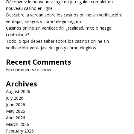
Découvrez le nouveau visage du jeu : guide complet du
nouveau casino en ligne
Descubre la verdad sobre los casinos online sin verificación:
ventajas, riesgos y cómo elegir seguro
Casinos online sin verificación: ¿realidad, mito o riesgo
controlado?
Todo lo que debes saber sobre los casinos online sin
verificación: ventajas, riesgos y cómo elegirlos
Recent Comments
No comments to show.
Archives
August 2026
July 2026
June 2026
May 2026
April 2026
March 2026
February 2026