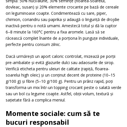
simplă: 50% nuci/alune, 30% semințe (floarea-soarelui,
dovleac, susan) și 20% elemente crocante pe bază de cereale
ori leguminoase coapte. Condimentează cu sare, piper,
chimion, coriandru sau paprika și adaugă o linguriță de drojdie
inactivă pentru o notă umami. Amestecă totul și dă la cuptor
6–8 minute la 160°C pentru a fixa aromele. Lasă să se
răcească complet înainte de a porționa în punguțe individuale,
perfecte pentru consum zilnic.
Dacă urmărești un aport caloric controlat, mizează pe porții
pre-ambalate și evită glazurile dulci sau adaosurile de sirop.
Verifică eticheta pentru uleiuri de calitate (rapiță, floarea-
soarelui high oleic) și un conținut decent de proteine (10–15
g/100 g) și fibre (5–10 g/100 g). Pentru un prânz rapid, poți
transforma un mix într-un topping crocant peste o salată verde
sau un bol cu legume coapte. Astfel, obții volum, textură și
sațietate fără a complica meniul.
Momente sociale: cum să te
bucuri responsabil