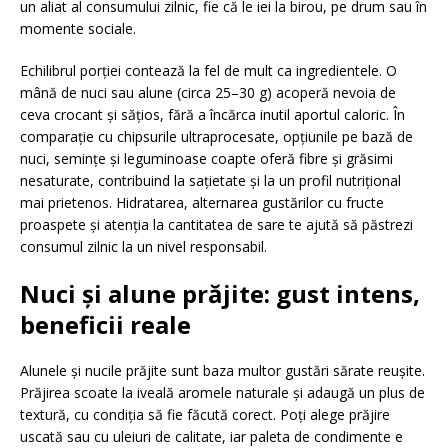
un aliat al consumului zilnic, fie că le iei la birou, pe drum sau în
momente sociale.
Echilibrul porției contează la fel de mult ca ingredientele. O
mână de nuci sau alune (circa 25–30 g) acoperă nevoia de
ceva crocant și sățios, fără a încărca inutil aportul caloric. În
comparație cu chipsurile ultraprocesate, opțiunile pe bază de
nuci, semințe și leguminoase coapte oferă fibre și grăsimi
nesaturate, contribuind la sațietate și la un profil nutrițional
mai prietenos. Hidratarea, alternarea gustărilor cu fructe
proaspete și atenția la cantitatea de sare te ajută să păstrezi
consumul zilnic la un nivel responsabil.
Nuci și alune prăjite: gust intens,
beneficii reale
Alunele și nucile prăjite sunt baza multor gustări sărate reușite.
Prăjirea scoate la iveală aromele naturale și adaugă un plus de
textură, cu condiția să fie făcută corect. Poți alege prăjire
uscată sau cu uleiuri de calitate, iar paleta de condimente e