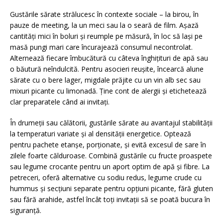
Gustările sărate strălucesc în contexte sociale – la birou, în
pauze de meeting, la un meci sau la o seară de film. Așază
cantități mici în boluri și reumple pe măsură, în loc să lași pe
masă pungi mari care încurajează consumul necontrolat.
Alternează fiecare îmbucătură cu câteva înghițituri de apă sau
o băutură neîndulcită. Pentru asocieri reușite, încearcă alune
sărate cu o bere lager, migdale prăjite cu un vin alb sec sau
mixuri picante cu limonadă. Ține cont de alergii și etichetează
clar preparatele când ai invitați.
În drumeții sau călătorii, gustările sărate au avantajul stabilității
la temperaturi variate și al densității energetice. Optează
pentru pachete etanșe, porționate, și evită excesul de sare în
zilele foarte călduroase. Combină gustările cu fructe proaspete
sau legume crocante pentru un aport optim de apă și fibre. La
petreceri, oferă alternative cu sodiu redus, legume crude cu
hummus și secțiuni separate pentru opțiuni picante, fără gluten
sau fără arahide, astfel încât toți invitații să se poată bucura în
siguranță.