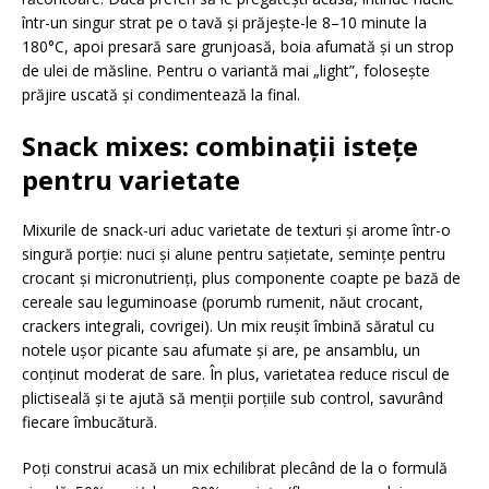
într-un singur strat pe o tavă și prăjește-le 8–10 minute la
180°C, apoi presară sare grunjoasă, boia afumată și un strop
de ulei de măsline. Pentru o variantă mai „light”, folosește
prăjire uscată și condimentează la final.
Snack mixes: combinații istețe
pentru varietate
Mixurile de snack-uri aduc varietate de texturi și arome într-o
singură porție: nuci și alune pentru sațietate, semințe pentru
crocant și micronutrienți, plus componente coapte pe bază de
cereale sau leguminoase (porumb rumenit, năut crocant,
crackers integrali, covrigei). Un mix reușit îmbină săratul cu
notele ușor picante sau afumate și are, pe ansamblu, un
conținut moderat de sare. În plus, varietatea reduce riscul de
plictiseală și te ajută să menții porțiile sub control, savurând
fiecare îmbucătură.
Poți construi acasă un mix echilibrat plecând de la o formulă