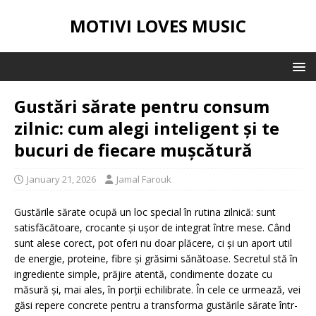
MOTIVI LOVES MUSIC
Gustări sărate pentru consum
zilnic: cum alegi inteligent și te
bucuri de fiecare mușcătură
January 21, 2026
Jamal Farouk
Gustările sărate ocupă un loc special în rutina zilnică: sunt
satisfăcătoare, crocante și ușor de integrat între mese. Când
sunt alese corect, pot oferi nu doar plăcere, ci și un aport util
de energie, proteine, fibre și grăsimi sănătoase. Secretul stă în
ingrediente simple, prăjire atentă, condimente dozate cu
măsură și, mai ales, în porții echilibrate. În cele ce urmează, vei
găsi repere concrete pentru a transforma gustările sărate într-