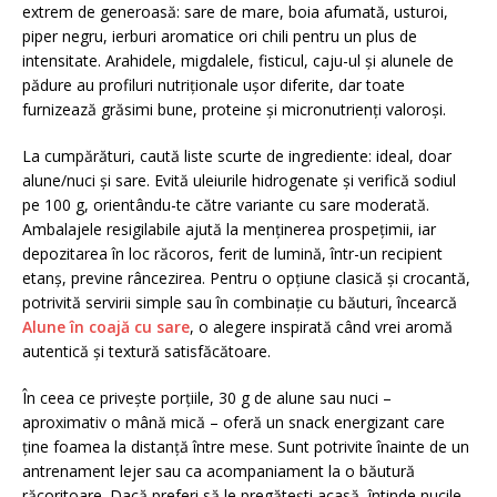
extrem de generoasă: sare de mare, boia afumată, usturoi,
piper negru, ierburi aromatice ori chili pentru un plus de
intensitate. Arahidele, migdalele, fisticul, caju-ul și alunele de
pădure au profiluri nutriționale ușor diferite, dar toate
furnizează grăsimi bune, proteine și micronutrienți valoroși.
La cumpărături, caută liste scurte de ingrediente: ideal, doar
alune/nuci și sare. Evită uleiurile hidrogenate și verifică sodiul
pe 100 g, orientându-te către variante cu sare moderată.
Ambalajele resigilabile ajută la menținerea prospețimii, iar
depozitarea în loc răcoros, ferit de lumină, într-un recipient
etanș, previne râncezirea. Pentru o opțiune clasică și crocantă,
potrivită servirii simple sau în combinație cu băuturi, încearcă
Alune în coajă cu sare
, o alegere inspirată când vrei aromă
autentică și textură satisfăcătoare.
În ceea ce privește porțiile, 30 g de alune sau nuci –
aproximativ o mână mică – oferă un snack energizant care
ține foamea la distanță între mese. Sunt potrivite înainte de un
antrenament lejer sau ca acompaniament la o băutură
răcoritoare. Dacă preferi să le pregătești acasă, întinde nucile