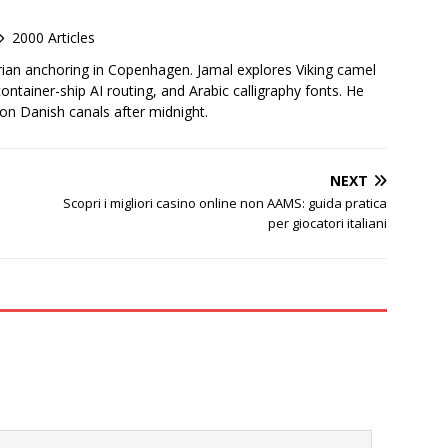
2000 Articles
rian anchoring in Copenhagen. Jamal explores Viking camel
container-ship AI routing, and Arabic calligraphy fonts. He
 on Danish canals after midnight.
NEXT
Scopri i migliori casino online non AAMS: guida pratica
per giocatori italiani