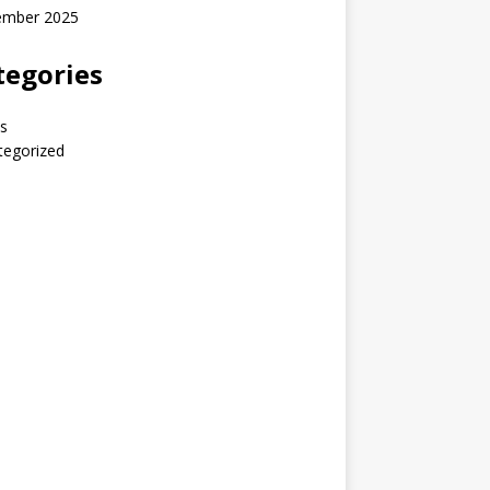
ember 2025
tegories
s
tegorized