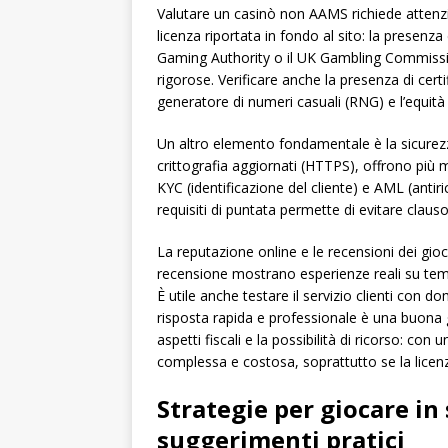
Valutare un casinò non AAMS richiede attenzion
licenza riportata in fondo al sito: la presenz
Gaming Authority o il UK Gambling Commissio
rigorose. Verificare anche la presenza di certi
generatore di numeri casuali (RNG) e l’equità 
Un altro elemento fondamentale è la sicurezza d
crittografia aggiornati (HTTPS), offrono più
KYC (identificazione del cliente) e AML (antiri
requisiti di puntata permette di evitare clauso
La reputazione online e le recensioni dei gioca
recensione mostrano esperienze reali su temp
È utile anche testare il servizio clienti con d
risposta rapida e professionale è una buona gar
aspetti fiscali e la possibilità di ricorso: c
complessa e costosa, soprattutto se la licen
Strategie per giocare in 
suggerimenti pratici