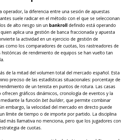
da operador, la diferencia entre una sesión de apuestas
rantes suele radicar en el método con el que se seleccionan
dos de alto riesgo sin un
bankroll
definido está operando
e quien aplica una gestión de banca fraccionada y apuesta
nvierte la actividad en un ejercicio de gestión de
ntas como los comparadores de cuotas, los rastreadores de
s históricas de rendimiento de equipos se han vuelto tan
a.
s de la mitad del volumen total del mercado español. Esta
nio preciso de las estadísticas situacionales: porcentaje de
 rendimiento de un tenista en puntos de rotura. Las casas
frecen gráficos dinámicos, cronología de eventos y la
 mediante la función
bet builder
, que permite combinar
Sin embargo, la velocidad del mercado en directo puede
n límite de tiempo o de importe por partido. La disciplina
cidad más llamativa no menciona, pero que los jugadores con
estrategia de cuotas.