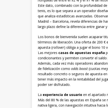
horquillas de entre el 92 % y el 97 % de reto
Este dato, combinado con la profundidad de 
tenis, es lo que separa a un operador diseñ
que analiza estadísticas avanzadas. Observa
Madrid – Barcelona, revela diferencias de h
largo plazo define la diferencia entre ganar y
Los bonos de bienvenida suelen acaparar titu
términos de liberación. Una oferta de 200 € 
apuesta (
rollover
) obliga a jugar el bono 10 
Las mejores
casas de apuestas españa
p
condicionantes y permiten convertir el saldo
Además, cada vez más operadores abandona
de fidelización como
odds boost
(cuotas mej
resultado concreto o seguros de apuesta en 
tener más impacto en la rentabilidad del ju
poder ser disfrutado.
La
experiencia de usuario
en el apartado m
Más del 80 % de las apuestas en España se r
nativa ligera, con navegación intuitiva haci