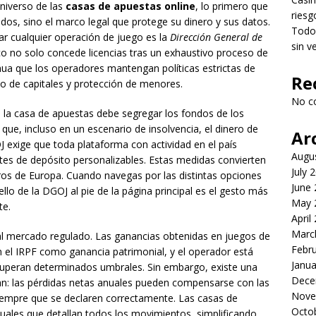
niverso de las
casas de apuestas online
, lo primero que
riesg
os, sino el marco legal que protege su dinero y sus datos.
Todo 
r cualquier operación de juego es la
Dirección General de
sin v
co no solo concede licencias tras un exhaustivo proceso de
nua que los operadores mantengan políticas estrictas de
Re
eo de capitales y protección de menores.
No c
e la casa de apuestas debe segregar los fondos de los
que, incluso en un escenario de insolvencia, el dinero de
Ar
 exige que toda plataforma con actividad en el país
Augu
ites de depósito personalizables. Estas medidas convierten
July 
os de Europa. Cuando navegas por las distintas opciones
June
 sello de la DGOJ al pie de la página principal es el gesto más
May 
te.
April
Marc
ia al mercado regulado. Las ganancias obtenidas en juegos de
Febr
 el IRPF como ganancia patrimonial, y el operador está
Janua
superan determinados umbrales. Sin embargo, existe una
Dece
n: las pérdidas netas anuales pueden compensarse con las
Nove
iempre que se declaren correctamente. Las casas de
Octo
anuales que detallan todos los movimientos, simplificando