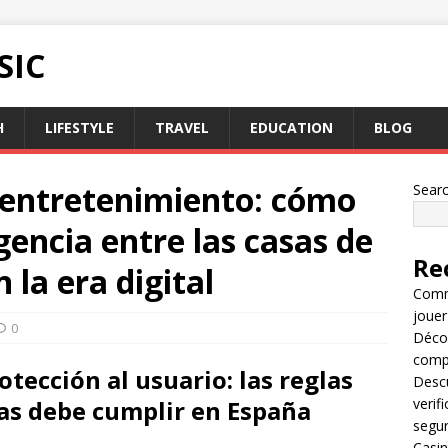
SIC
H
LIFESTYLE
TRAVEL
EDUCATION
BLOG
 entretenimiento: cómo
Sear
gencia entre las casas de
Re
la era digital
Comme
jouer
0
Décou
compl
rotección al usuario: las reglas
Descu
as debe cumplir en España
verif
segu
Casin