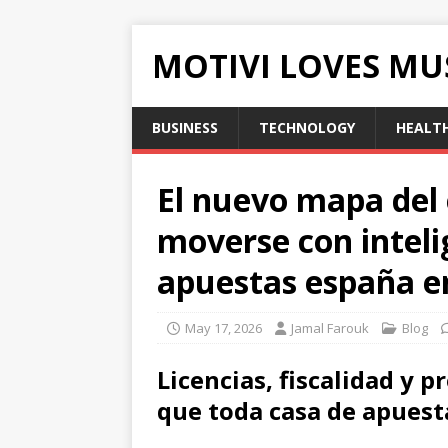
MOTIVI LOVES MU
BUSINESS
TECHNOLOGY
HEALT
El nuevo mapa del
moverse con inteli
apuestas españa en 
May 17, 2026
Jamal Farouk
Blog
Licencias, fiscalidad y p
que toda casa de apuest