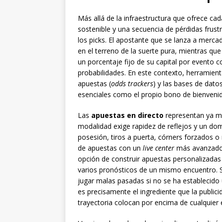
Más allá de la infraestructura que ofrece ca
sostenible y una secuencia de pérdidas frust
los picks. El apostante que se lanza a merca
en el terreno de la suerte pura, mientras qu
un porcentaje fijo de su capital por evento co
probabilidades. En este contexto, herramie
apuestas (
odds trackers
) y las bases de dato
esenciales como el propio bono de bienvenid
Las
apuestas en directo
representan ya má
modalidad exige rapidez de reflejos y un domi
posesión, tiros a puerta, córners forzados o
de apuestas con un
live center
más avanzado o
opción de construir apuestas personalizadas
varios pronósticos de un mismo encuentro. 
jugar malas pasadas si no se ha establecido u
es precisamente el ingrediente que la publi
trayectoria colocan por encima de cualquier 