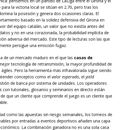
mica: pensemos en un partido de LaLiga entre el Girona y el
para la victoria local se sitúan en 2.70, pero tras los
domina la posesión y genera dos ocasiones claras. El
rtamiento basado en la solidez defensiva del Girona en
or del equipo catalán, un valor que no existía antes del
 datos y no en una corazonada, la probabilidad implícita de
ión adversa del mercado. Este tipo de lecturas son las que
emente persigue una emoción fugaz.
 la de un mercado maduro en el que las
casas de
mejor tecnología de retransmisión, la mayor profundidad de
 ágiles. Pero la herramienta más infravalorada sigue siendo
 entender conceptos como el
valor esperado
, el
yield
gestión de banca por sistema de unidades. Los operadores
 con tutoriales, glosarios y seminarios en directo están
de que un cliente que comprende el juego es un cliente que
able.
idad como las apuestas sin riesgo semanales, los torneos de
eables por entradas a eventos deportivos añaden una capa
 económico. La combinación ganadora no es una sola casa