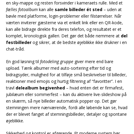
en sky-mappe og resten forsvinder i kameraets rulle. Med et
fælles fotoalbum
kan alle
samle billeder ét sted
– uden at
bøvle med platforme, login-problemer eller filstørrelser. Når
værten inviterer gæsterne via et enkelt link eller en QR-kode,
kan alle bidrage direkte fra deres telefon, og resultatet er et
komplet, kronologisk galleri. Det gør det både nemmere at
del
festbilleder
og sikrer, at de bedste øjeblikke ikke drukner i en
chat-tråd.
En god løsning til
fotodeling gruppe
giver mere end bare
upload. Tænk albumer med auto-sortering efter tid og
bidragsyder, mulighed for at tilføje små beskrivelser til billeder,
reaktioner med emojis og hurtig filtrering af “favoritter”. I en
travl
delealbum begivenhed
– hvad enten det er firmafest,
jubilæum eller sommerfest – kan du aktivere live-slideshow på
en skærm, så nye billeder automatisk popper op. Det gør
stemningen mere nærværende, fordi alle løbende kan se, hvad
der er blevet fanget af stemningsbilleder, detaljer og spontane
øjeblikke.
Sikkerhed og kontrol er afgørende. Et moderne system bør