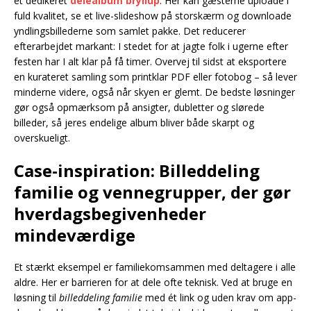
et dedikeret
delealbum bryllup
. Her kan gæsterne uploade i
fuld kvalitet, se et live-slideshow på storskærm og downloade
yndlingsbillederne som samlet pakke. Det reducerer
efterarbejdet markant: I stedet for at jagte folk i ugerne efter
festen har I alt klar på få timer. Overvej til sidst at eksportere
en kurateret samling som printklar PDF eller fotobog – så lever
minderne videre, også når skyen er glemt. De bedste løsninger
gør også opmærksom på ansigter, dubletter og slørede
billeder, så jeres endelige album bliver både skarpt og
overskueligt.
Case-inspiration: Billeddeling
familie og vennegrupper, der gør
hverdagsbegivenheder
mindeværdige
Et stærkt eksempel er familiekomsammen med deltagere i alle
aldre. Her er barrieren for at dele ofte teknisk. Ved at bruge en
løsning til
billeddeling familie
med ét link og uden krav om app-