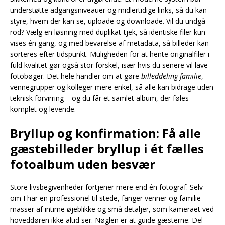
understøtte adgangsniveauer og midlertidige links, så du kan
styre, hvem der kan se, uploade og downloade. Vil du undgå
rod? Vælg en løsning med duplikat-tjek, så identiske filer kun
vises én gang, og med bevarelse af metadata, så billeder kan
sorteres efter tidspunkt. Muligheden for at hente originalfiler i
fuld kvalitet gør også stor forskel, især hvis du senere vil lave
fotobøger. Det hele handler om at gøre
billeddeling familie
,
vennegrupper og kolleger mere enkel, så alle kan bidrage uden
teknisk forvirring – og du får et samlet album, der føles
komplet og levende.
Bryllup og konfirmation: Få alle
gæstebilleder bryllup i ét fælles
fotoalbum uden besvær
Store livsbegivenheder fortjener mere end én fotograf. Selv
om I har en professionel til stede, fanger venner og familie
masser af intime øjeblikke og små detaljer, som kameraet ved
hoveddøren ikke altid ser. Nøglen er at guide gæsterne. Del