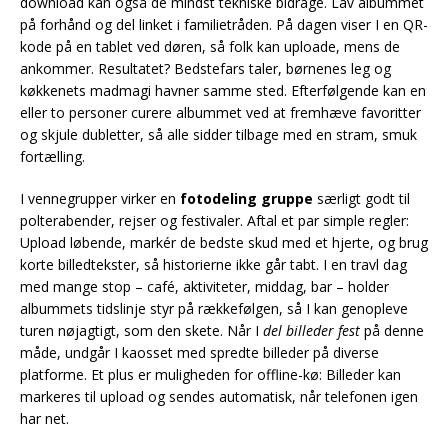
download kan også de mindst tekniske bidrage. Lav albummet
på forhånd og del linket i familietråden. På dagen viser I en QR-
kode på en tablet ved døren, så folk kan uploade, mens de
ankommer. Resultatet? Bedstefars taler, børnenes leg og
køkkenets madmagi havner samme sted. Efterfølgende kan en
eller to personer curere albummet ved at fremhæve favoritter
og skjule dubletter, så alle sidder tilbage med en stram, smuk
fortælling.
I vennegrupper virker en
fotodeling gruppe
særligt godt til
polterabender, rejser og festivaler. Aftal et par simple regler:
Upload løbende, markér de bedste skud med et hjerte, og brug
korte billedtekster, så historierne ikke går tabt. I en travl dag
med mange stop – café, aktiviteter, middag, bar – holder
albummets tidslinje styr på rækkefølgen, så I kan genopleve
turen nøjagtigt, som den skete. Når I
del billeder fest
på denne
måde, undgår I kaosset med spredte billeder på diverse
platforme. Et plus er muligheden for offline-kø: Billeder kan
markeres til upload og sendes automatisk, når telefonen igen
har net.