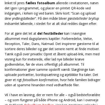
linket til jeres
fælles fotoalbum
allerede i invitationen, nævn
det igen i programmet, og placer en printet QR-kode ved
indgangen, i kirken og ved baren. Skriv kort: “Scan og upload
dine yndlingsbilleder”. På den måde bliver
gæstebilleder bryllup
indsamlet løbende, i stedet for at alt skal reddes dagen efter.
For at gøre det let at
del festbilleder
kan I navngive
albummet med dagsplanens kapitler: Forberedelse, Vielse,
Reception, Taler, Dans, Natmad. Det inspirerer gæsterne til at
sortere deres billeder og gør det senere nemt at finde motiver.
Tænk også over privatliv: Opret et åbent upload-link, men med
visning kun for inviterede, eller lad nye billeder kræve
godkendelse, før de vises offentligt på albummet. Til
konfirmationer giver samme opskrift værdi: Slægtninge kan
uploade portrætter, bordopsætning og øjeblikke fra taler. Det
giver et rigt
fotoalbum konfirmation
, hvor hele familien bidrager
uden at spamme hinanden med vedhæftede filer.
Vil I have en løsning, der er nem for alle – også bedsteforældre
– og som fungerer på både iPhone og Android, kan I overveje