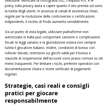
selezione. Verificare la crittografia SSL, i requisiti KYC e le
policy sulla privacy aiuta a capire quanto il sito prenda sul serio
la tutela degli utenti. In assenza di canali di assistenza chiari,
regole per la risoluzione delle controversie o certificazioni
indipendenti, il rischio di frode aumenta sensibilmente.
Da un punto di vista legale, utilizzare piattaforme non
autorizzate in Italia può comportare sanzioni o complicazioni
fiscali: le leggi variano e la giurisdizione estera non sempre
tutela il giocatore italiano. Inoltre, condizioni di bonus con
rollover elevati, restrizioni sui giochi validi per il bonus e
clausole di sospensione dell'account sono prassi comuni su siti
meno trasparenti. Per limitare i rischi, preferire operatori con
documentazione chiara e storie verificate di pagamenti
regolari.
Strategie, casi reali e consigli
pratici per giocare
responsabilmente