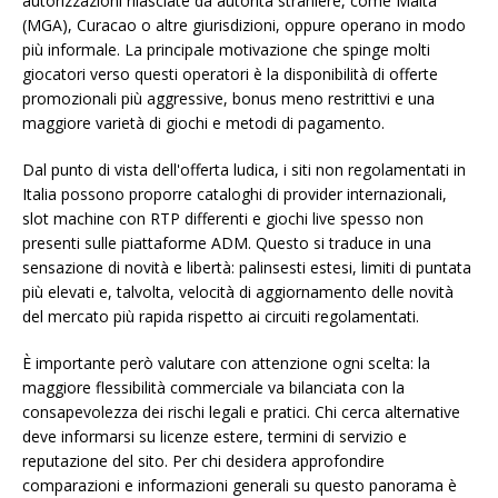
autorizzazioni rilasciate da autorità straniere, come Malta
(MGA), Curacao o altre giurisdizioni, oppure operano in modo
più informale. La principale motivazione che spinge molti
giocatori verso questi operatori è la disponibilità di offerte
promozionali più aggressive, bonus meno restrittivi e una
maggiore varietà di giochi e metodi di pagamento.
Dal punto di vista dell'offerta ludica, i siti non regolamentati in
Italia possono proporre cataloghi di provider internazionali,
slot machine con RTP differenti e giochi live spesso non
presenti sulle piattaforme ADM. Questo si traduce in una
sensazione di novità e libertà: palinsesti estesi, limiti di puntata
più elevati e, talvolta, velocità di aggiornamento delle novità
del mercato più rapida rispetto ai circuiti regolamentati.
È importante però valutare con attenzione ogni scelta: la
maggiore flessibilità commerciale va bilanciata con la
consapevolezza dei rischi legali e pratici. Chi cerca alternative
deve informarsi su licenze estere, termini di servizio e
reputazione del sito. Per chi desidera approfondire
comparazioni e informazioni generali su questo panorama è