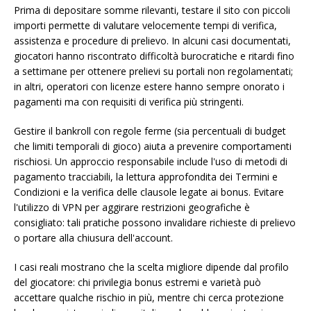
Prima di depositare somme rilevanti, testare il sito con piccoli
importi permette di valutare velocemente tempi di verifica,
assistenza e procedure di prelievo. In alcuni casi documentati,
giocatori hanno riscontrato difficoltà burocratiche e ritardi fino
a settimane per ottenere prelievi su portali non regolamentati;
in altri, operatori con licenze estere hanno sempre onorato i
pagamenti ma con requisiti di verifica più stringenti.
Gestire il bankroll con regole ferme (sia percentuali di budget
che limiti temporali di gioco) aiuta a prevenire comportamenti
rischiosi. Un approccio responsabile include l'uso di metodi di
pagamento tracciabili, la lettura approfondita dei Termini e
Condizioni e la verifica delle clausole legate ai bonus. Evitare
l'utilizzo di VPN per aggirare restrizioni geografiche è
consigliato: tali pratiche possono invalidare richieste di prelievo
o portare alla chiusura dell'account.
I casi reali mostrano che la scelta migliore dipende dal profilo
del giocatore: chi privilegia bonus estremi e varietà può
accettare qualche rischio in più, mentre chi cerca protezione