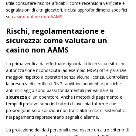
utile consultare risorse affidabili come recensioni verificate e
segnalazioni di altri giocatori, inclusi approfondimenti specifici
su
casino online non AAMS
.
Rischi, regolamentazione e
sicurezza
: come valutare un
casino non AAMS
La prima verifica da effettuare riguarda la licenza: un sito con
autorizzazione riconosciuta (ad esempio MGA) offre garanzie
maggiori rispetto a operatori senza alcuna licenza. Controllare
la presenza di certificati RNG, audit indipendenti e politiche
anti-riciclaggio sono passi fondamentali per valutare la
sicurezza
di un operatore. Anche i metodi di pagamento e i
tempi di prelievo sono indicatori chiave: piattaforme che
propongono solo soluzioni non tracciabili o ritardi sistematici
nei pagamenti rappresentano segnali d'allarme.
La protezione dei dati personali deve essere un altro criterio di