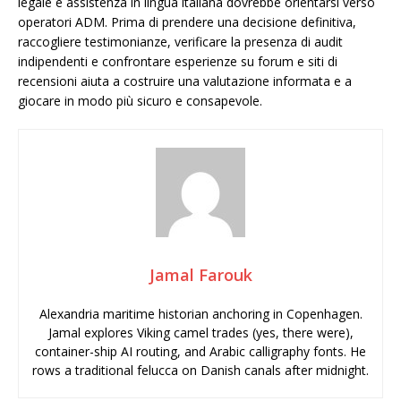
legale e assistenza in lingua italiana dovrebbe orientarsi verso
operatori ADM. Prima di prendere una decisione definitiva,
raccogliere testimonianze, verificare la presenza di audit
indipendenti e confrontare esperienze su forum e siti di
recensioni aiuta a costruire una valutazione informata e a
giocare in modo più sicuro e consapevole.
Jamal Farouk
Alexandria maritime historian anchoring in Copenhagen.
Jamal explores Viking camel trades (yes, there were),
container-ship AI routing, and Arabic calligraphy fonts. He
rows a traditional felucca on Danish canals after midnight.