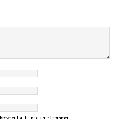
 browser for the next time I comment.