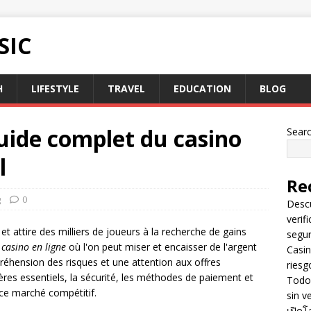
SIC
H
LIFESTYLE
TRAVEL
EDUCATION
BLOG
guide complet du casino
Sear
l
Re
g
0
Descu
verif
 attire des milliers de joueurs à la recherche de gains
segu
n
casino en ligne
où l'on peut miser et encaisser de l'argent
Casin
hension des risques et une attention aux offres
riesg
itères essentiels, la sécurité, les méthodes de paiement et
Todo 
ce marché compétitif.
sin v
เปิดโ