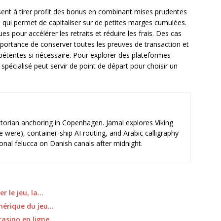
sent à tirer profit des bonus en combinant mises prudentes
ce qui permet de capitaliser sur de petites marges cumulées.
ues pour accélérer les retraits et réduire les frais. Des cas
mportance de conserver toutes les preuves de transaction et
pétentes si nécessaire. Pour explorer des plateformes
pécialisé peut servir de point de départ pour choisir un
storian anchoring in Copenhagen. Jamal explores Viking
e were), container-ship AI routing, and Arabic calligraphy
ional felucca on Danish canals after midnight.
er le jeu, la…
umérique du jeu…
 casino en ligne…