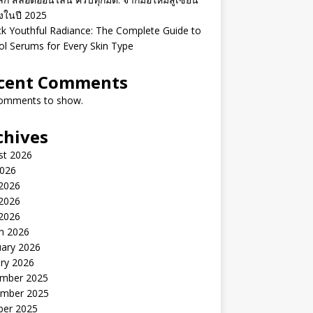
ิงในปี 2025
k Youthful Radiance: The Complete Guide to
ol Serums for Every Skin Type
cent Comments
omments to show.
chives
st 2026
2026
 2026
2026
 2026
h 2026
uary 2026
ry 2026
mber 2025
mber 2025
ber 2025