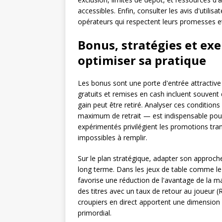
accessibles. Enfin, consulter les avis d'utilis
opérateurs qui respectent leurs promesses et
Bonus, stratégies et ex
optimiser sa pratique
Les bonus sont une porte d'entrée attractive
gratuits et remises en cash incluent souvent
gain peut être retiré. Analyser ces condition
maximum de retrait — est indispensable pour
expérimentés privilégient les promotions tran
impossibles à remplir.
Sur le plan stratégique, adapter son approc
long terme. Dans les jeux de table comme le 
favorise une réduction de l'avantage de la ma
des titres avec un taux de retour au joueur (
croupiers en direct apportent une dimension 
primordial.