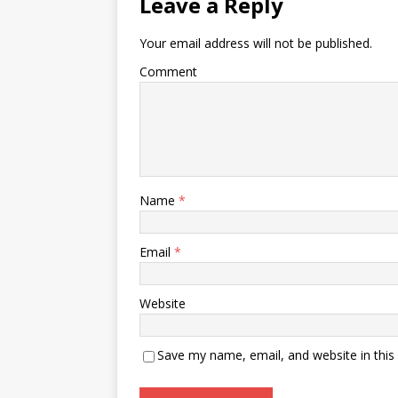
Leave a Reply
Your email address will not be published.
Comment
Name
*
Email
*
Website
Save my name, email, and website in this