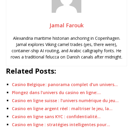
Jamal Farouk
Alexandria maritime historian anchoring in Copenhagen.
Jamal explores Viking camel trades (yes, there were),
container-ship AI routing, and Arabic calligraphy fonts. He
rows a traditional felucca on Danish canals after midnight.
Related Posts:
Casino Belgique : panorama complet d’un univers…
Plongez dans l’univers du casino en ligne:…
Casino en ligne suisse : l’univers numérique du jeu…
Casino en ligne argent réel : maîtriser le jeu, la…
Casino en ligne sans KYC : confidentialité…
Casino en ligne : stratégies intelligentes pour…