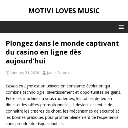
MOTIVI LOVES MUSIC
Plongez dans le monde captivant
du casino en ligne dès
aujourd’hui
January 31, 2026
Jamal Farouk
Casino en ligne
est un univers en constante évolution qui
combine technologie, divertissement et opportunités de gains.
Entre les machines à sous modernes, les tables de jeu en
direct et les offres promotionnelles, il devient essentiel de
connaître les critères de choix, les mécanismes de sécurité et
les bonnes pratiques pour profiter pleinement de l’expérience
sans prendre de risques inutiles.