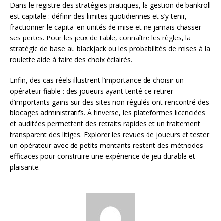
Dans le registre des stratégies pratiques, la gestion de bankroll
est capitale : définir des limites quotidiennes et s’y tenir,
fractionner le capital en unités de mise et ne jamais chasser
ses pertes. Pour les jeux de table, connaître les règles, la
stratégie de base au blackjack ou les probabilités de mises à la
roulette aide à faire des choix éclairés.
Enfin, des cas réels illustrent l’importance de choisir un
opérateur fiable : des joueurs ayant tenté de retirer
d’importants gains sur des sites non régulés ont rencontré des
blocages administratifs. À l’inverse, les plateformes licenciées
et auditées permettent des retraits rapides et un traitement
transparent des litiges. Explorer les revues de joueurs et tester
un opérateur avec de petits montants restent des méthodes
efficaces pour construire une expérience de jeu durable et
plaisante.