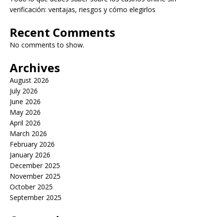
verificación: ventajas, riesgos y cómo elegirlos
Recent Comments
No comments to show.
Archives
August 2026
July 2026
June 2026
May 2026
April 2026
March 2026
February 2026
January 2026
December 2025
November 2025
October 2025
September 2025