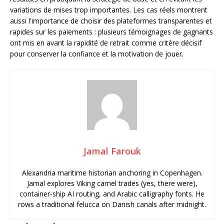
variations de mises trop importantes. Les cas réels montrent
aussi l'importance de choisir des plateformes transparentes et
rapides sur les paiements : plusieurs témoignages de gagnants
ont mis en avant la rapidité de retrait comme critère décisif
pour conserver la confiance et la motivation de jouer.
Jamal Farouk
Alexandria maritime historian anchoring in Copenhagen.
Jamal explores Viking camel trades (yes, there were),
container-ship AI routing, and Arabic calligraphy fonts. He
rows a traditional felucca on Danish canals after midnight.