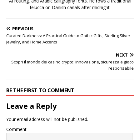
AI routing, and Arabic calligraphy fonts. He rows a traditional
felucca on Danish canals after midnight.
PREVIOUS
Curated Darkness: A Practical Guide to Gothic Gifts, Sterling Silver
Jewelry, and Home Accents
NEXT
Scopri il mondo dei casino crypto: innovazione, sicurezza e gioco
responsabile
BE THE FIRST TO COMMENT
Leave a Reply
Your email address will not be published.
Comment