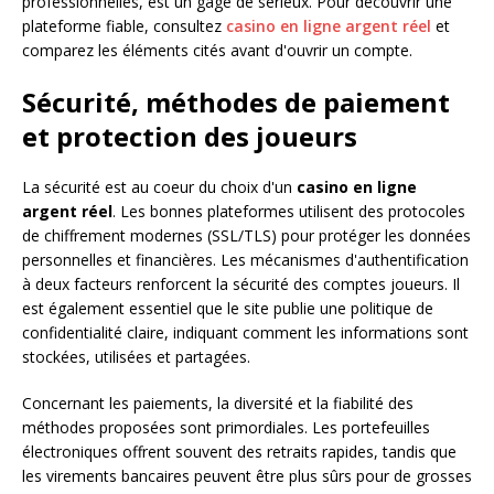
professionnelles, est un gage de sérieux. Pour découvrir une
plateforme fiable, consultez
casino en ligne argent réel
et
comparez les éléments cités avant d'ouvrir un compte.
Sécurité, méthodes de paiement
et protection des joueurs
La sécurité est au coeur du choix d'un
casino en ligne
argent réel
. Les bonnes plateformes utilisent des protocoles
de chiffrement modernes (SSL/TLS) pour protéger les données
personnelles et financières. Les mécanismes d'authentification
à deux facteurs renforcent la sécurité des comptes joueurs. Il
est également essentiel que le site publie une politique de
confidentialité claire, indiquant comment les informations sont
stockées, utilisées et partagées.
Concernant les paiements, la diversité et la fiabilité des
méthodes proposées sont primordiales. Les portefeuilles
électroniques offrent souvent des retraits rapides, tandis que
les virements bancaires peuvent être plus sûrs pour de grosses