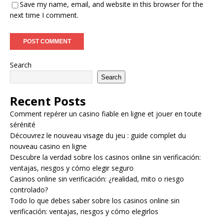
Save my name, email, and website in this browser for the
next time I comment.
Search
Search
Recent Posts
Comment repérer un casino fiable en ligne et jouer en toute
sérénité
Découvrez le nouveau visage du jeu : guide complet du
nouveau casino en ligne
Descubre la verdad sobre los casinos online sin verificación:
ventajas, riesgos y cómo elegir seguro
Casinos online sin verificación: ¿realidad, mito o riesgo
controlado?
Todo lo que debes saber sobre los casinos online sin
verificación: ventajas, riesgos y cómo elegirlos