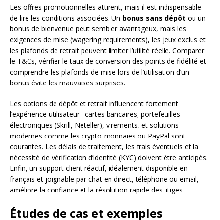
Les offres promotionnelles attirent, mais il est indispensable
de lire les conditions associées. Un
bonus sans dépôt
ou un
bonus de bienvenue peut sembler avantageux, mais les
exigences de mise (wagering requirements), les jeux exclus et
les plafonds de retrait peuvent limiter l’utilité réelle. Comparer
le T&Cs, vérifier le taux de conversion des points de fidélité et
comprendre les plafonds de mise lors de l’utilisation d’un
bonus évite les mauvaises surprises.
Les options de dépôt et retrait influencent fortement
l’expérience utilisateur : cartes bancaires, portefeuilles
électroniques (Skrill, Neteller), virements, et solutions
modernes comme les crypto-monnaies ou PayPal sont
courantes. Les délais de traitement, les frais éventuels et la
nécessité de vérification d’identité (KYC) doivent être anticipés.
Enfin, un support client réactif, idéalement disponible en
français et joignable par chat en direct, téléphone ou email,
améliore la confiance et la résolution rapide des litiges.
Études de cas et exemples