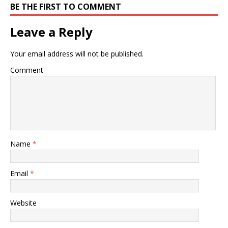
BE THE FIRST TO COMMENT
Leave a Reply
Your email address will not be published.
Comment
Name
*
Email
*
Website