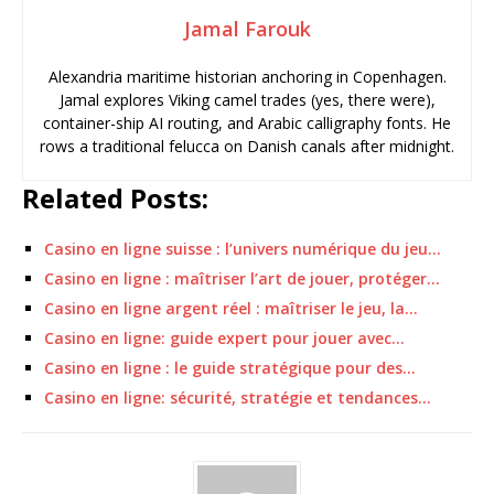
Jamal Farouk
Alexandria maritime historian anchoring in Copenhagen.
Jamal explores Viking camel trades (yes, there were),
container-ship AI routing, and Arabic calligraphy fonts. He
rows a traditional felucca on Danish canals after midnight.
Related Posts:
Casino en ligne suisse : l’univers numérique du jeu…
Casino en ligne : maîtriser l’art de jouer, protéger…
Casino en ligne argent réel : maîtriser le jeu, la…
Casino en ligne: guide expert pour jouer avec…
Casino en ligne : le guide stratégique pour des…
Casino en ligne: sécurité, stratégie et tendances…