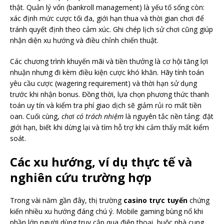
thật. Quản lý vốn (bankroll management) là yếu tố sống còn:
xác định mức cược tối đa, giới hạn thua và thời gian chơi để
tránh quyết định theo cảm xúc. Ghi chép lịch sử chơi cũng giúp
nhận diện xu hướng và điều chỉnh chiến thuật.
Các chương trình khuyến mãi và tiền thưởng là cơ hội tăng lợi
nhuận nhưng đi kèm điều kiện cược khó khăn. Hãy tính toán
yêu cầu cược (wagering requirement) và thời hạn sử dụng
trước khi nhận bonus. Đồng thời, lựa chọn phương thức thanh
toán uy tín và kiểm tra phí giao dịch sẽ giảm rủi ro mất tiền
oan. Cuối cùng,
chơi có trách nhiệm
là nguyên tắc nền tảng: đặt
giới hạn, biết khi dừng lại và tìm hỗ trợ khi cảm thấy mất kiểm
soát.
Các xu hướng, ví dụ thực tế và
nghiên cứu trường hợp
Trong vài năm gần đây, thị trường
casino trực tuyến
chứng
kiến nhiều xu hướng đáng chú ý. Mobile gaming bùng nổ khi
phần lớn người dùng truy cập qua điện thoại, buộc nhà cung