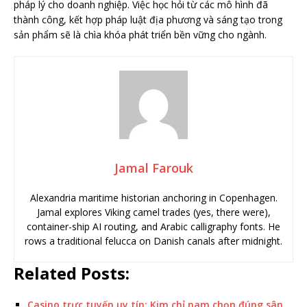
pháp lý cho doanh nghiệp. Việc học hỏi từ các mô hình đã
thành công, kết hợp pháp luật địa phương và sáng tạo trong
sản phẩm sẽ là chìa khóa phát triển bền vững cho ngành.
Jamal Farouk
Alexandria maritime historian anchoring in Copenhagen.
Jamal explores Viking camel trades (yes, there were),
container-ship AI routing, and Arabic calligraphy fonts. He
rows a traditional felucca on Danish canals after midnight.
Related Posts:
Casino trực tuyến uy tín: Kim chỉ nam chọn đúng sân…