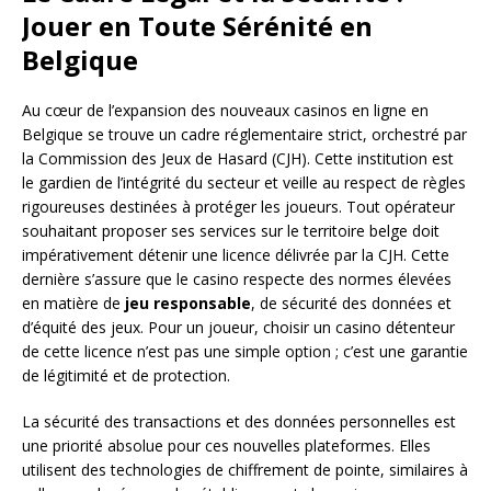
Jouer en Toute Sérénité en
Belgique
Au cœur de l’expansion des nouveaux casinos en ligne en
Belgique se trouve un cadre réglementaire strict, orchestré par
la Commission des Jeux de Hasard (CJH). Cette institution est
le gardien de l’intégrité du secteur et veille au respect de règles
rigoureuses destinées à protéger les joueurs. Tout opérateur
souhaitant proposer ses services sur le territoire belge doit
impérativement détenir une licence délivrée par la CJH. Cette
dernière s’assure que le casino respecte des normes élevées
en matière de
jeu responsable
, de sécurité des données et
d’équité des jeux. Pour un joueur, choisir un casino détenteur
de cette licence n’est pas une simple option ; c’est une garantie
de légitimité et de protection.
La sécurité des transactions et des données personnelles est
une priorité absolue pour ces nouvelles plateformes. Elles
utilisent des technologies de chiffrement de pointe, similaires à