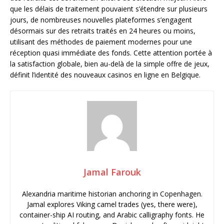
que les délais de traitement pouvaient s’étendre sur plusieurs
jours, de nombreuses nouvelles plateformes s’engagent
désormais sur des retraits traités en 24 heures ou moins,
utilisant des méthodes de paiement modernes pour une
réception quasi immédiate des fonds. Cette attention portée à
la satisfaction globale, bien au-delà de la simple offre de jeux,
définit l’identité des nouveaux casinos en ligne en Belgique.
Jamal Farouk
Alexandria maritime historian anchoring in Copenhagen.
Jamal explores Viking camel trades (yes, there were),
container-ship AI routing, and Arabic calligraphy fonts. He