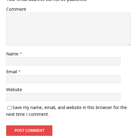
Comment
Name
*
Email
*
Website
Save my name, email, and website in this browser for the
next time I comment.