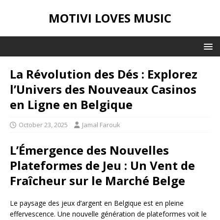
MOTIVI LOVES MUSIC
La Révolution des Dés : Explorez
l’Univers des Nouveaux Casinos
en Ligne en Belgique
October 23, 2025
Jamal Farouk
L’Émergence des Nouvelles
Plateformes de Jeu : Un Vent de
Fraîcheur sur le Marché Belge
Le paysage des jeux d’argent en Belgique est en pleine
effervescence. Une nouvelle génération de plateformes voit le