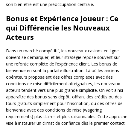
son bien-être est une préoccupation centrale.
Bonus et Expérience Joueur : Ce
qui Différencie les Nouveaux
Acteurs
Dans un marché compétitif, les nouveaux casinos en ligne
doivent se démarquer, et leur stratégie repose souvent sur
une refonte complète de l’expérience client. Les bonus de
bienvenue en sont la parfaite illustration. Là où les anciens
opérateurs proposaient des offres complexes avec des
conditions de mise difficilement atteignables, les nouveaux
acteurs tendent vers une plus grande simplicité. On voit ainsi
apparaître des bonus sans dépôt, offrant des crédits ou des
tours gratuits simplement pour l’inscription, ou des offres de
bienvenue avec des conditions de mise (wagering
requirements) plus claires et plus raisonnables. Cette approche
vise à instaurer un climat de confiance dès le premier contact.