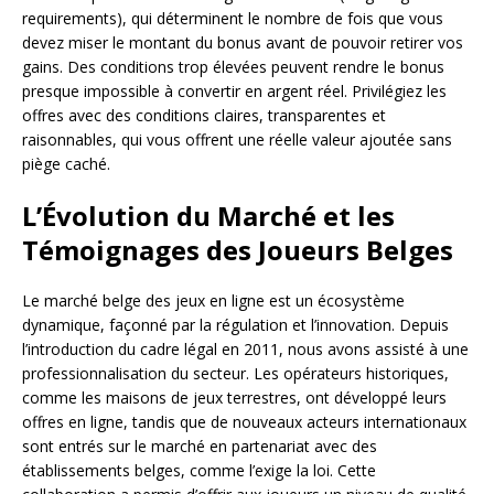
requirements), qui déterminent le nombre de fois que vous
devez miser le montant du bonus avant de pouvoir retirer vos
gains. Des conditions trop élevées peuvent rendre le bonus
presque impossible à convertir en argent réel. Privilégiez les
offres avec des conditions claires, transparentes et
raisonnables, qui vous offrent une réelle valeur ajoutée sans
piège caché.
L’Évolution du Marché et les
Témoignages des Joueurs Belges
Le marché belge des jeux en ligne est un écosystème
dynamique, façonné par la régulation et l’innovation. Depuis
l’introduction du cadre légal en 2011, nous avons assisté à une
professionnalisation du secteur. Les opérateurs historiques,
comme les maisons de jeux terrestres, ont développé leurs
offres en ligne, tandis que de nouveaux acteurs internationaux
sont entrés sur le marché en partenariat avec des
établissements belges, comme l’exige la loi. Cette