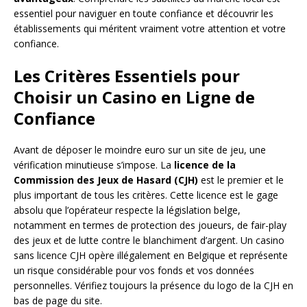
essentiel pour naviguer en toute confiance et découvrir les
établissements qui méritent vraiment votre attention et votre
confiance.
Les Critères Essentiels pour
Choisir un Casino en Ligne de
Confiance
Avant de déposer le moindre euro sur un site de jeu, une
vérification minutieuse s’impose. La
licence de la
Commission des Jeux de Hasard (CJH)
est le premier et le
plus important de tous les critères. Cette licence est le gage
absolu que l’opérateur respecte la législation belge,
notamment en termes de protection des joueurs, de fair-play
des jeux et de lutte contre le blanchiment d’argent. Un casino
sans licence CJH opère illégalement en Belgique et représente
un risque considérable pour vos fonds et vos données
personnelles. Vérifiez toujours la présence du logo de la CJH en
bas de page du site.