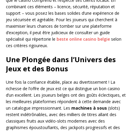
que le casino comprend et respecte ses clients locaux. En
combinant ces éléments – licence, sécurité, réputation et
support – vous posez les bases solides d’une expérience de
jeu sécurisée et agréable. Pour les joueurs qui cherchent à
maximiser leurs chances de tomber sur une plateforme
d’exception, il peut être judicieux de consulter un guide
spécialisé qui répertorie le
beste online casino belgie
selon
ces critères rigoureux.
Une Plongée dans l’Univers des
Jeux et des Bonus
Une fois la confiance établie, place au divertissement ! La
richesse de l’offre de jeux est ce qui distingue un bon casino
d’un excellent. Les joueurs belges ont des goûts éclectiques, et
les meilleures plateformes répondent à cette demande avec
un catalogue impressionnant. Les
machines à sous
(slots)
restent indétrônables, avec des milliers de titres allant des
classiques fruits aux vidéo-slots modernes avec des
graphismes époustouflants, des jackpots progressifs et des