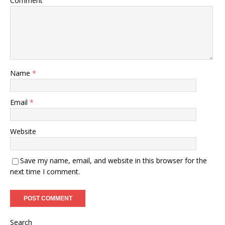
Comment
Name
*
Email
*
Website
Save my name, email, and website in this browser for the
next time I comment.
Search