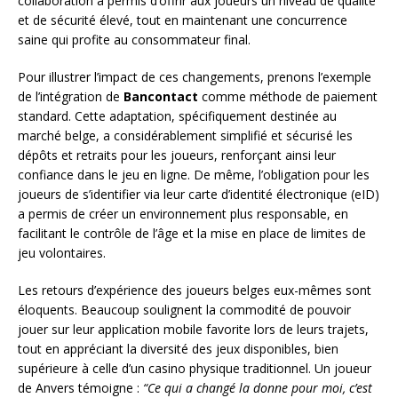
collaboration a permis d’offrir aux joueurs un niveau de qualité
et de sécurité élevé, tout en maintenant une concurrence
saine qui profite au consommateur final.
Pour illustrer l’impact de ces changements, prenons l’exemple
de l’intégration de
Bancontact
comme méthode de paiement
standard. Cette adaptation, spécifiquement destinée au
marché belge, a considérablement simplifié et sécurisé les
dépôts et retraits pour les joueurs, renforçant ainsi leur
confiance dans le jeu en ligne. De même, l’obligation pour les
joueurs de s’identifier via leur carte d’identité électronique (eID)
a permis de créer un environnement plus responsable, en
facilitant le contrôle de l’âge et la mise en place de limites de
jeu volontaires.
Les retours d’expérience des joueurs belges eux-mêmes sont
éloquents. Beaucoup soulignent la commodité de pouvoir
jouer sur leur application mobile favorite lors de leurs trajets,
tout en appréciant la diversité des jeux disponibles, bien
supérieure à celle d’un casino physique traditionnel. Un joueur
de Anvers témoigne :
“Ce qui a changé la donne pour moi, c’est