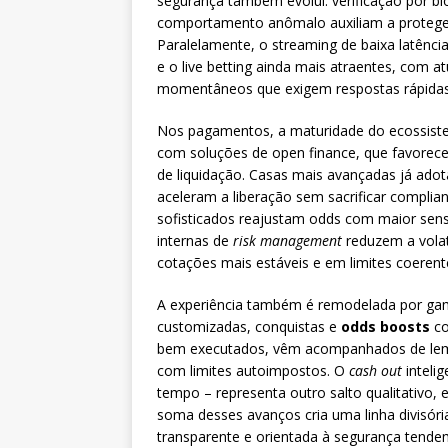
segurança também evolui: verificação por bi
comportamento anômalo auxiliam a protege
Paralelamente, o streaming de baixa latênci
e o live betting ainda mais atraentes, com 
momentâneos que exigem respostas rápidas
Nos pagamentos, a maturidade do ecossiste
com soluções de open finance, que favorecem
de liquidação. Casas mais avançadas já adot
aceleram a liberação sem sacrificar complia
sofisticados reajustam odds com maior sens
internas de
risk management
reduzem a volat
cotações mais estáveis e em limites coerente
A experiência também é remodelada por gami
customizadas, conquistas e
odds boosts
co
bem executados, vêm acompanhados de lembr
com limites autoimpostos. O
cash out
intelig
tempo – representa outro salto qualitativo,
soma desses avanços cria uma linha divisória
transparente e orientada à segurança tende