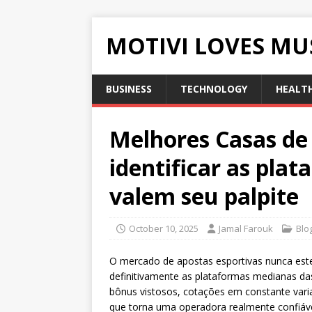
MOTIVI LOVES MU
BUSINESS
TECHNOLOGY
HEALT
Melhores Casas de
identificar as pla
valem seu palpite
October 10, 2025
Jamal Farouk
Blo
O mercado de apostas esportivas nunca este
definitivamente as plataformas medianas da
bônus vistosos, cotações em constante vari
que torna uma operadora realmente confiável 