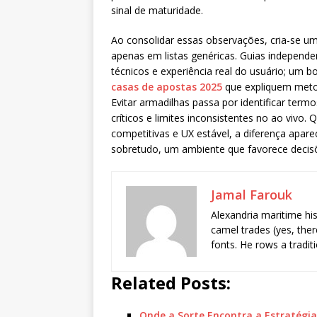
sinal de maturidade.
Ao consolidar essas observações, cria-se um 
apenas em listas genéricas. Guias independe
técnicos e experiência real do usuário; um 
casas de apostas 2025
que expliquem meto
Evitar armadilhas passa por identificar ter
críticos e limites inconsistentes no ao vivo.
competitivas e UX estável, a diferença aparec
sobretudo, um ambiente que favorece decis
Jamal Farouk
Alexandria maritime hi
camel trades (yes, ther
fonts. He rows a tradit
Related Posts:
Onde a Sorte Encontra a Estratégi