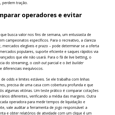
, perdem tração.
mparar operadores e evitar
o que busca valor nos fins de semana, um entusiasta de
 em campeonatos específicos. Para o recreativo, a clareza
r, mercados elegíveis e prazo – pode determinar se a oferta
rcados populares, suporte eficiente e saques rápidos via
ançados que ele não usará. Para o fã de live betting, o
ncia do streaming, o
cash out
parcial e o
bet builder
 diferenciais inequívocos.
a de odds e limites estáveis. Se ele trabalha com linhas
ores, precisa de uma casa com cobertura profunda e que
pós algumas vitórias. Um teste prático é comparar cotações
ários diferentes, verificando a média das margens. Outra
m cada operadora para medir tempos de liquidação e
, vale auditar a ferramenta de jogo responsável: a
onta e obter relatórios de atividade com um clique é um