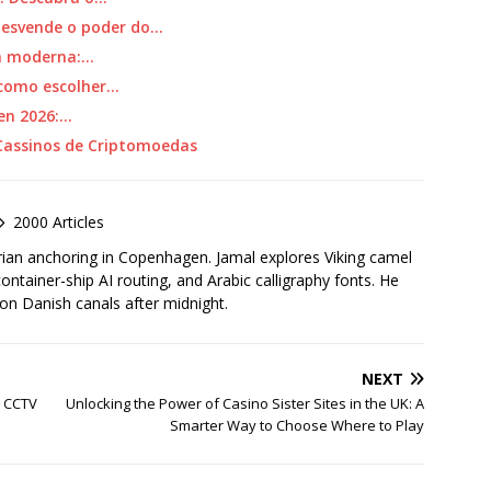
esvende o poder do…
ra moderna:…
: como escolher…
en 2026:…
 Cassinos de Criptomoedas
2000 Articles
rian anchoring in Copenhagen. Jamal explores Viking camel
container-ship AI routing, and Arabic calligraphy fonts. He
 on Danish canals after midnight.
NEXT
o CCTV
Unlocking the Power of Casino Sister Sites in the UK: A
Smarter Way to Choose Where to Play