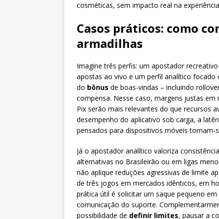
cosméticas, sem impacto real na experiência
Casos práticos: como co
armadilhas
Imagine três perfis: um apostador recreativ
apostas ao vivo e um perfil analítico focado
do
bônus
de boas-vindas – incluindo rollove
compensa. Nesse caso, margens justas em me
Pix serão mais relevantes do que recursos av
desempenho do aplicativo sob carga, a latê
pensados para dispositivos móveis tornam-se
Já o apostador analítico valoriza consistênci
alternativas no Brasileirão ou em ligas men
não aplique reduções agressivas de limite a
de três jogos em mercados idênticos, em hor
prática útil é solicitar um saque pequeno e
comunicação do suporte. Complementarmente
possibilidade de
definir limites
, pausar a c