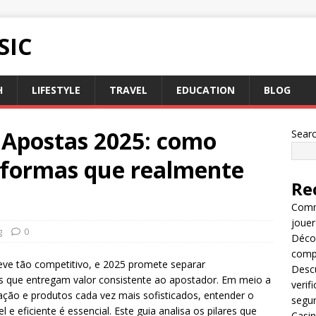
SIC
H
LIFESTYLE
TRAVEL
EDUCATION
BLOG
 Apostas 2025: como
Sear
taformas que realmente
Re
Comme
jouer
g
0
Décou
compl
ve tão competitivo, e 2025 promete separar
Descu
s que entregam valor consistente ao apostador. Em meio a
verif
ação e produtos cada vez mais sofisticados, entender o
segu
e eficiente é essencial. Este guia analisa os pilares que
Casin