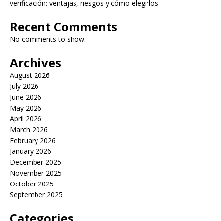
verificación: ventajas, riesgos y cómo elegirlos
Recent Comments
No comments to show.
Archives
August 2026
July 2026
June 2026
May 2026
April 2026
March 2026
February 2026
January 2026
December 2025
November 2025
October 2025
September 2025
Categories