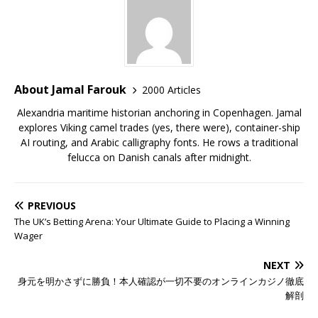
About Jamal Farouk
2000 Articles
Alexandria maritime historian anchoring in Copenhagen. Jamal
explores Viking camel trades (yes, there were), container-ship
AI routing, and Arabic calligraphy fonts. He rows a traditional
felucca on Danish canals after midnight.
PREVIOUS
The UK’s Betting Arena: Your Ultimate Guide to Placing a Winning
Wager
NEXT
身元を明かさずに勝負！本人確認が一切不要のオンラインカジノ徹底
解剖