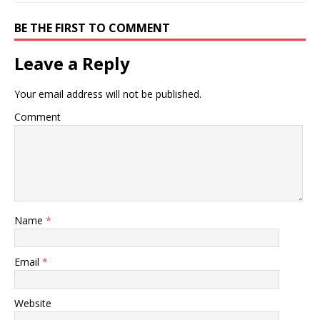
BE THE FIRST TO COMMENT
Leave a Reply
Your email address will not be published.
Comment
Name
*
Email
*
Website