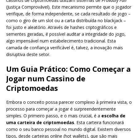
cassinos de criptomoedas utilizam sistemas de
Provably Fair
(Justiça Comprovável). Este mecanismo permite que o jogador
verifique, de forma independente, se cada resultado de jogo –
como o giro de um slot ou a carta distribuída no blackjack –
foi justo e aleatório. Através de hashes criptográficos e
sementes geradas, é possível auditar a integridade do jogo,
algo impensável num estabelecimento tradicional. Esta
camada de confiança verificável é, talvez, a inovação mais
disruptiva deste setor.
Um Guia Prático: Como Começar a
Jogar num Cassino de
Criptomoedas
Embora o conceito possa parecer complexo à primeira vista, o
processo para começar a jogar é surpreendentemente
simples. O primeiro passo, e o mais crucial, é a
escolha de
uma carteira de criptomoedas
. Esta carteira funcionará
como o seu banco pessoal no mundo digital. Existem diversos
tipos, desde carteiras online (hot wallets), que são mais