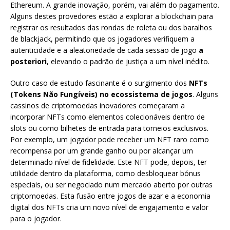
Ethereum. A grande inovação, porém, vai além do pagamento.
Alguns destes provedores estão a explorar a blockchain para
registrar os resultados das rondas de roleta ou dos baralhos
de blackjack, permitindo que os jogadores verifiquem a
autenticidade e a aleatoriedade de cada sessão de jogo
a
posteriori
, elevando o padrão de justiça a um nível inédito.
Outro caso de estudo fascinante é o surgimento dos
NFTs
(Tokens Não Fungíveis) no ecossistema de jogos
. Alguns
cassinos de criptomoedas inovadores começaram a
incorporar NFTs como elementos colecionáveis dentro de
slots ou como bilhetes de entrada para torneios exclusivos.
Por exemplo, um jogador pode receber um NFT raro como
recompensa por um grande ganho ou por alcançar um
determinado nível de fidelidade. Este NFT pode, depois, ter
utilidade dentro da plataforma, como desbloquear bónus
especiais, ou ser negociado num mercado aberto por outras
criptomoedas. Esta fusão entre jogos de azar e a economia
digital dos NFTs cria um novo nível de engajamento e valor
para o jogador.