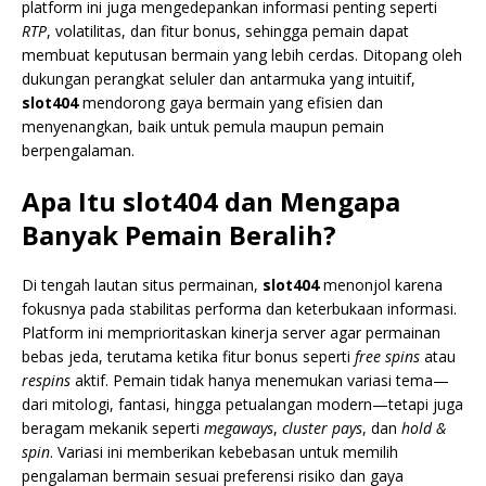
platform ini juga mengedepankan informasi penting seperti
RTP
, volatilitas, dan fitur bonus, sehingga pemain dapat
membuat keputusan bermain yang lebih cerdas. Ditopang oleh
dukungan perangkat seluler dan antarmuka yang intuitif,
slot404
mendorong gaya bermain yang efisien dan
menyenangkan, baik untuk pemula maupun pemain
berpengalaman.
Apa Itu slot404 dan Mengapa
Banyak Pemain Beralih?
Di tengah lautan situs permainan,
slot404
menonjol karena
fokusnya pada stabilitas performa dan keterbukaan informasi.
Platform ini memprioritaskan kinerja server agar permainan
bebas jeda, terutama ketika fitur bonus seperti
free spins
atau
respins
aktif. Pemain tidak hanya menemukan variasi tema—
dari mitologi, fantasi, hingga petualangan modern—tetapi juga
beragam mekanik seperti
megaways
,
cluster pays
, dan
hold &
spin
. Variasi ini memberikan kebebasan untuk memilih
pengalaman bermain sesuai preferensi risiko dan gaya