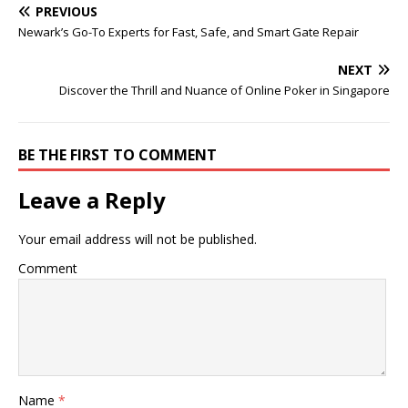
PREVIOUS
Newark’s Go-To Experts for Fast, Safe, and Smart Gate Repair
NEXT
Discover the Thrill and Nuance of Online Poker in Singapore
BE THE FIRST TO COMMENT
Leave a Reply
Your email address will not be published.
Comment
Name
*