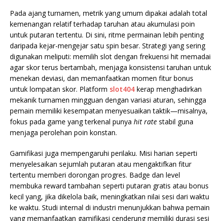
Pada ajang turnamen, metrik yang umum dipakai adalah total
kemenangan relatif terhadap taruhan atau akumulasi poin
untuk putaran tertentu. Di sini, ritme permainan lebih penting
daripada kejar-mengejar satu spin besar. Strategi yang sering
digunakan meliputi: memilih slot dengan frekuensi hit memadai
agar skor terus bertambah, menjaga konsistensi taruhan untuk
menekan deviasi, dan memanfaatkan momen fitur bonus
untuk lompatan skor. Platform
slot404
kerap menghadirkan
mekanik turnamen mingguan dengan variasi aturan, sehingga
pemain memiliki kesempatan menyesuaikan taktik—misalnya,
fokus pada game yang terkenal punya
hit rate
stabil guna
menjaga perolehan poin konstan.
Gamifikasi juga mempengaruhi perilaku. Misi harian seperti
menyelesaikan sejumlah putaran atau mengaktifkan fitur
tertentu memberi dorongan progres. Badge dan level
membuka reward tambahan seperti putaran gratis atau bonus
kecil yang, jika dikelola baik, meningkatkan nilai sesi dari waktu
ke waktu. Studi internal di industri menunjukkan bahwa pemain
yang memanfaatkan gamifikasi cenderung memiliki durasi sesi