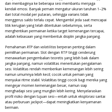
dan membaginya ke beberapa sesi membantu menjaga
kendali emosi. Banyak pemain mengatur ukuran taruhan 1–2%
dari total modal per putaran, sehingga varians tidak
menggerus saldo terlalu cepat. Mengambil jeda saat mencapai
titik kerugian yang telah ditentukan sebelumnya, serta
menghentikan permainan ketika target kemenangan tercapai,
adalah kebiasaan yang membentuk disiplin jangka panjang.
Pemahaman
RTP
dan
volatilitas
berperan penting dalam
pemilihan permainan. Slot dengan RTP tinggi cenderung
menawarkan pengembalian teoretis yang lebih baik dalam
jangka panjang, namun volatilitas menentukan pengalaman
sesi. Volatilitas rendah memberikan kemenangan lebih sering
namun umumnya lebih kecil; cocok untuk pemain yang
menyukai ritme stabil. Volatilitas tinggi cocok bagi mereka yang
mengejar momen kemenangan besar, namun siap
menghadapi sesi yang mungkin lebih kering. Menyelaraskan
profil risiko dengan tujuan sesi—entah untuk eksplorasi santai
atau perburuan jackpot—dapat meningkatkan kenyamanan
bermain.