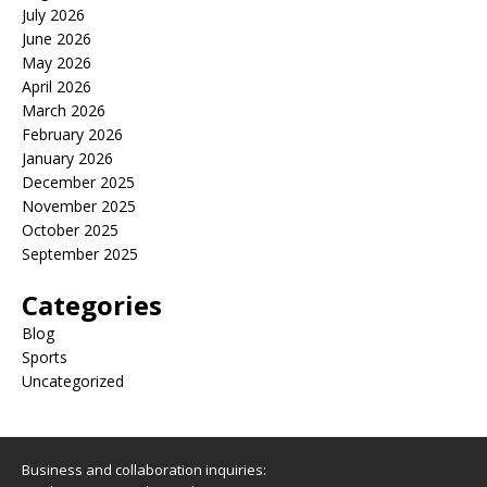
July 2026
June 2026
May 2026
April 2026
March 2026
February 2026
January 2026
December 2025
November 2025
October 2025
September 2025
Categories
Blog
Sports
Uncategorized
Business and collaboration inquiries: