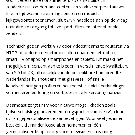
voor Nederlandse consumenten, zoals flexibiliteit in
zenderkeuze, on-demand content en vaak scherpere tarieven.
In een tijd waarin streamingdiensten en mobiele
kijkgewoontes toenemen, sluit
IPTV
naadloos aan op de vraag
naar directe toegang tot live sport, films en internationale
zenders.
Technisch gezien werkt
IPTV
door videostreams te routeren via
HTTP of andere internetprotocollen naar een settopbox,
smart-TV of apps op smartphones en tablets. Dit maakt het
mogelijk om content aan te bieden in verschillende kwaliteiten,
van SD tot 4K, afhankelijk van de beschikbare bandbreedte.
Nederlandse huishoudens met glasvezel- of snelle
kabelverbindingen profiteren het meest: stabiele verbindingen
verminderen buffering en verbeteren de kijkervaring aanzienlijk.
Daarnaast zorgt
IPTV
voor nieuwe mogelijkheden zoals
tijdverschuiving (pauzeren en terugspoelen van live-tv), cloud-
dvr en gepersonaliseerde aanbevelingen. Voor veel gezinnen
betekent dit minder losse abonnementen en één
gecentraliseerde oplossing voor televisie en streaming.