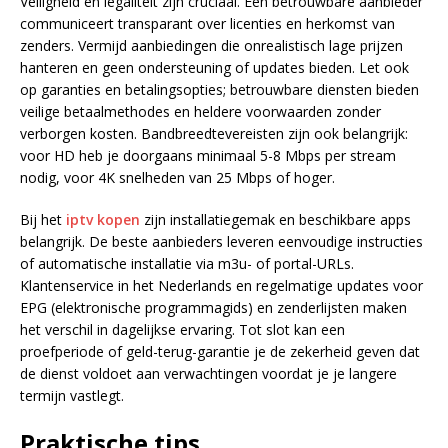
Veiligheid en legaliteit zijn cruciaal. Een betrouwbare aanbieder
communiceert transparant over licenties en herkomst van
zenders. Vermijd aanbiedingen die onrealistisch lage prijzen
hanteren en geen ondersteuning of updates bieden. Let ook
op garanties en betalingsopties; betrouwbare diensten bieden
veilige betaalmethodes en heldere voorwaarden zonder
verborgen kosten. Bandbreedtevereisten zijn ook belangrijk:
voor HD heb je doorgaans minimaal 5-8 Mbps per stream
nodig, voor 4K snelheden van 25 Mbps of hoger.
Bij het
iptv kopen
zijn installatiegemak en beschikbare apps
belangrijk. De beste aanbieders leveren eenvoudige instructies
of automatische installatie via m3u- of portal-URLs.
Klantenservice in het Nederlands en regelmatige updates voor
EPG (elektronische programmagids) en zenderlijsten maken
het verschil in dagelijkse ervaring. Tot slot kan een
proefperiode of geld-terug-garantie je de zekerheid geven dat
de dienst voldoet aan verwachtingen voordat je je langere
termijn vastlegt.
Praktische tips,