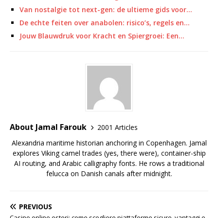
Van nostalgie tot next-gen: de ultieme gids voor…
De echte feiten over anabolen: risico’s, regels en…
Jouw Blauwdruk voor Kracht en Spiergroei: Een…
About Jamal Farouk
2001 Articles
Alexandria maritime historian anchoring in Copenhagen. Jamal
explores Viking camel trades (yes, there were), container-ship
AI routing, and Arabic calligraphy fonts. He rows a traditional
felucca on Danish canals after midnight.
PREVIOUS
Casino online esteri: come scegliere piattaforme sicure, vantaggi e