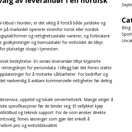
valg av leverandør i en nordisk
Sept
Ca
V
-tilbud i Norden, er det viktig å forstå både juridiske og
Blog
er på markedet opererer innenfor norsk eller nordisk
Sport
ingsplattformer og rettighetsavtaler varierer, og forbrukere
Unca
odkjenninger og lisensavtaler for innholdet de tilbyr.
for plutselige stopp i tjenesten.
sk beskyttelse. En seriøs leverandør tilbyr krypterte
 retningslinjer for persondata. I tillegg bør det finnes støtte
ppdateringer for å motvirke sårbarheter. For bedrifter og
 det nødvendig å avklare kommersielle rettigheter før deling
ndeservice, oppetid og lokale servernettverk. Mange velger å
ke spesifikasjoner før de binder seg. Et vellykket kjøp
ldstilbud og teknisk support. For de som ønsker direkte
entsvalg, finnes løsninger som gjør det enkelt å
ellom pris og innholdskvalitet.