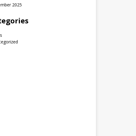
ember 2025
tegories
s
tegorized