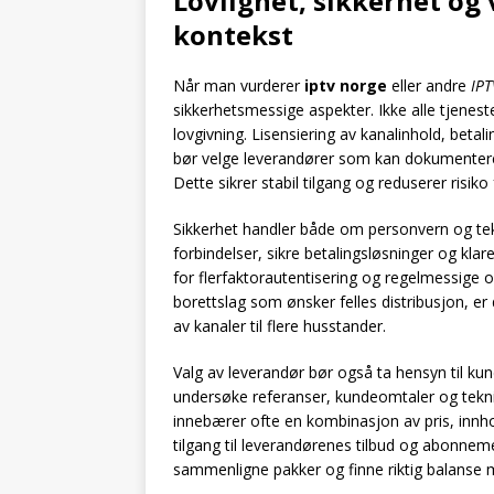
Lovlighet, sikkerhet og 
kontekst
Når man vurderer
iptv norge
eller andre
IPT
sikkerhetsmessige aspekter. Ikke alle tjenest
lovgivning. Lisensiering av kanalinhold, betal
bør velge leverandører som kan dokumentere g
Dette sikrer stabil tilgang og reduserer risiko 
Sikkerhet handler både om personvern og tekni
forbindelser, sikre betalingsløsninger og klare
for flerfaktorautentisering og regelmessige o
borettslag som ønsker felles distribusjon, er
av kanaler til flere husstander.
Valg av leverandør bør også ta hensyn til ku
undersøke referanser, kundeomtaler og teknis
innebærer ofte en kombinasjon av pris, innho
tilgang til leverandørenes tilbud og abonnem
sammenligne pakker og finne riktig balanse m