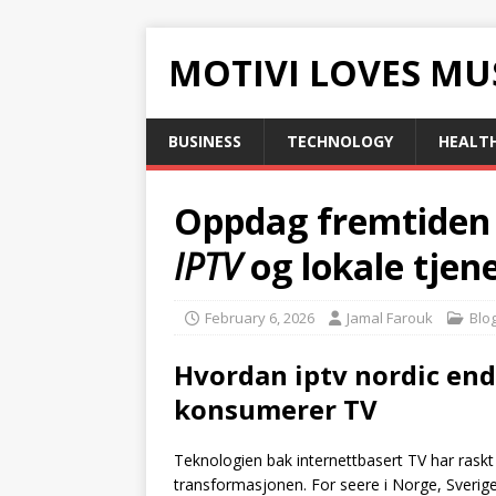
MOTIVI LOVES MU
BUSINESS
TECHNOLOGY
HEALT
Oppdag fremtiden 
IPTV
og lokale tjen
February 6, 2026
Jamal Farouk
Blo
Hvordan
iptv nordic
end
konsumerer TV
Teknologien bak internettbasert TV har raskt
transformasjonen. For seere i Norge, Sverige