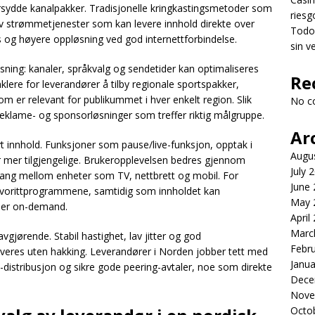
dersydde kanalpakker. Tradisjonelle kringkastingsmetoder som
riesg
t av strømmetjenester som kan levere innhold direkte over
Todo 
 og høyere oppløsning ved god internettforbindelse.
sin v
pasning: kanaler, språkvalg og sendetider kan optimaliseres
Re
lere for leverandører å tilby regionale sportspakker,
er relevant for publikummet i hver enkelt region. Slik
No c
 reklame- og sponsorløsninger som treffer riktig målgruppe.
Ar
vt innhold. Funksjoner som pause/live-funksjon, opptak i
Augu
r mer tilgjengelige. Brukeropplevelsen bedres gjennom
July 
gang mellom enheter som TV, nettbrett og mobil. For
June
l favorittprogrammene, samtidig som innholdet kan
May 
ller on-demand.
April
Marc
avgjørende. Stabil hastighet, lav jitter og god
Febr
leveres uten hakking. Leverandører i Norden jobber tett med
Janua
-distribusjon og sikre gode peering-avtaler, noe som direkte
Dece
Nove
Octo