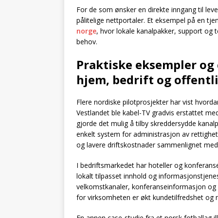
For de som ønsker en direkte inngang til lev
pålitelige nettportaler. Et eksempel på en tj
norge
, hvor lokale kanalpakker, support og 
behov.
Praktiske eksempler og 
hjem, bedrift og offentl
Flere nordiske pilotprosjekter har vist hvord
Vestlandet ble kabel-TV gradvis erstattet me
gjorde det mulig å tilby skreddersydde kanalp
enkelt system for administrasjon av rettighe
og lavere driftskostnader sammenlignet med t
I bedriftsmarkedet har hoteller og konferanse
lokalt tilpasset innhold og informasjonstjene
velkomstkanaler, konferanseinformasjon og 
for virksomheten er økt kundetilfredshet og 
En annen case-studie fra et norsk fotballag il