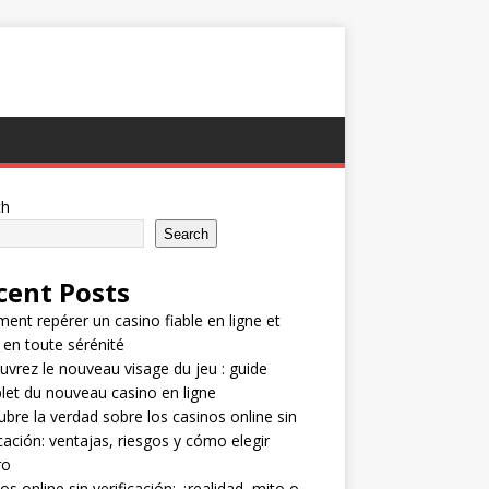
ch
Search
cent Posts
nt repérer un casino fiable en ligne et
 en toute sérénité
vrez le nouveau visage du jeu : guide
et du nouveau casino en ligne
bre la verdad sobre los casinos online sin
icación: ventajas, riesgos y cómo elegir
ro
os online sin verificación: ¿realidad, mito o