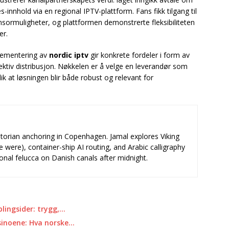
nnhold via en regional IPTV-plattform. Fans fikk tilgang til
nsormuligheter, og plattformen demonstrerte fleksibiliteten
er.
plementering av
nordic iptv
gir konkrete fordeler i form av
ektiv distribusjon. Nøkkelen er å velge en leverandør som
ik at løsningen blir både robust og relevant for
storian anchoring in Copenhagen. Jamal explores Viking
e were), container-ship AI routing, and Arabic calligraphy
ional felucca on Danish canals after midnight.
ingsider: trygg,…
inoene: Hva norske…