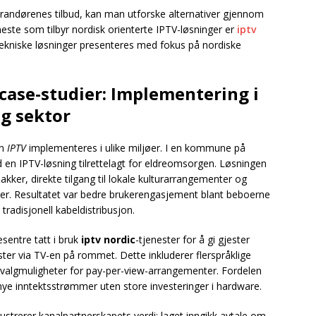
erandørenes tilbud, kan man utforske alternativer gjennom
eneste som tilbyr nordisk orienterte IPTV-løsninger er
iptv
tekniske løsninger presenteres med fokus på nordiske
case-studier: Implementering i
ig sektor
an
IPTV
implementeres i ulike miljøer. I en kommune på
d en IPTV-løsning tilrettelagt for eldreomsorgen. Løsningen
akker, direkte tilgang til lokale kulturarrangementer og
ter. Resultatet var bedre brukerengasjement blant beboerne
radisjonell kabeldistribusjon.
sentre tatt i bruk
iptv nordic
-tjenester for å gi gjester
ster via TV-en på rommet. Dette inkluderer flerspråklige
valgmuligheter for pay-per-view-arrangementer. Fordelen
nye inntektsstrømmer uten store investeringer i hardware.
lustrerer kanalpartnerskapets verdi: laget inngikk avtale om