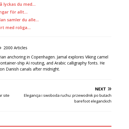
så lyckas du med…
ngar för allt…
dan samler du alle…
hirt med roliga…
2000 Articles
rian anchoring in Copenhagen. Jamal explores Viking camel
container-ship AI routing, and Arabic calligraphy fonts. He
 on Danish canals after midnight.
NEXT
r site
Elegancja i swoboda ruchu: przewodnik po butach
barefoot eleganckich