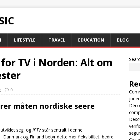
SIC
H
LIFESTYLE
TRAVEL
EDUCATION
BLOG
for TV i Norden: Alt om
Sear
ester
Re
g
0
Comme
jouer
rer måten nordiske seere
Décou
compl
Descu
verif
 utviklet seg, og
IPTV
står sentralt i denne
segu
, Danmark og Finland betyr dette mer fleksibilitet, bedre
Casin