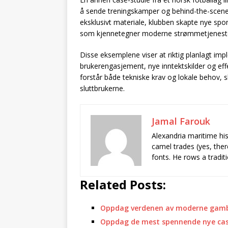
å sende treningskamper og behind-the-scenes-i
eksklusivt materiale, klubben skapte nye spo
som kjennetegner moderne strømmetjenest
Disse eksemplene viser at riktig planlagt im
brukerengasjement, nye inntektskilder og eff
forstår både tekniske krav og lokale behov, sl
sluttbrukerne.
Jamal Farouk
Alexandria maritime hi
camel trades (yes, ther
fonts. He rows a tradit
Related Posts:
Oppdag verdenen av moderne gambl
Oppdag de mest spennende nye cas