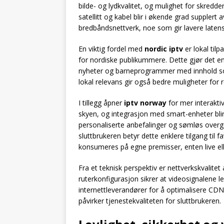
bilde- og lydkvalitet, og mulighet for skred
satellitt og kabel blir i økende grad suppler
bredbåndsnettverk, noe som gir lavere latens
En viktig fordel med
nordic iptv
er lokal til
for nordiske publikummere. Dette gjør det enk
nyheter og barneprogrammer med innhold som 
lokal relevans gir også bedre muligheter for
I tillegg åpner
iptv norway
for mer interakti
skyen, og integrasjon med smart-enheter bli
personaliserte anbefalinger og sømløs over
sluttbrukeren betyr dette enklere tilgang ti
konsumeres på egne premisser, enten live e
Fra et teknisk perspektiv er nettverkskvalitet 
ruterkonfigurasjon sikrer at videosignalene 
internettleverandører for å optimalisere CDN
påvirker tjenestekvaliteten for sluttbrukeren.