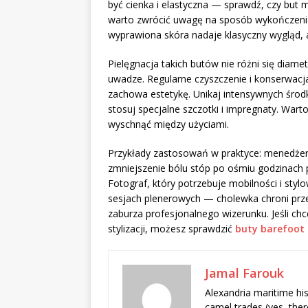
być cienka i elastyczna — sprawdź, czy but 
warto zwrócić uwagę na sposób wykończenia 
wyprawiona skóra nadaje klasyczny wygląd, a
Pielęgnacja takich butów nie różni się diame
uwadze. Regularne czyszczenie i konserwacj
zachowa estetykę. Unikaj intensywnych środ
stosuj specjalne szczotki i impregnaty. Wart
wyschnąć między użyciami.
Przykłady zastosowań w praktyce: menedżerk
zmniejszenie bólu stóp po ośmiu godzinach 
Fotograf, który potrzebuje mobilności i sty
sesjach plenerowych — cholewka chroni prz
zaburza profesjonalnego wizerunku. Jeśli c
stylizacji, możesz sprawdzić
buty barefoot 
Jamal Farouk
Alexandria maritime hi
camel trades (yes, ther