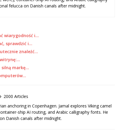
ional felucca on Danish canals after midnight.
ać wiarygodność i…
ać, sprawdzić i…
kutecznie znaleźć…
 witrynę:…
j silną markę…
 komputerów…
2000 Articles
rian anchoring in Copenhagen. Jamal explores Viking camel
container-ship AI routing, and Arabic calligraphy fonts. He
 on Danish canals after midnight.