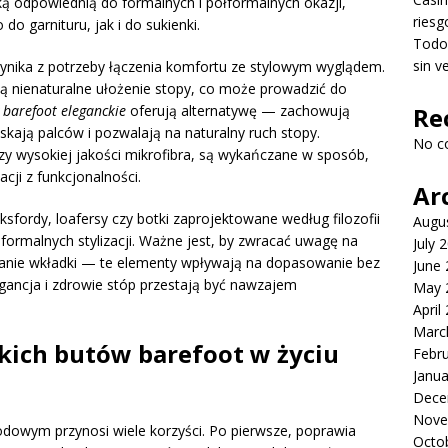
tyką odpowiednią do formalnych i półformalnych okazji,
riesg
o garnituru, jak i do sukienki.
Todo 
sin v
wynika z potrzeby łączenia komfortu ze stylowym wyglądem.
ą nienaturalne ułożenie stopy, co może prowadzić do
 barefoot eleganckie
oferują alternatywę — zachowują
Re
ciskają palców i pozwalają na naturalny ruch stopy.
No c
czy wysokiej jakości mikrofibra, są wykańczane w sposób,
cji z funkcjonalności.
Ar
sfordy, loafersy czy botki zaprojektowane według filozofii
Augu
formalnych stylizacji. Ważne jest, by zwracać uwagę na
July 
owanie wkładki — te elementy wpływają na dopasowanie bez
June
egancja i zdrowie stóp przestają być nawzajem
May 
April
Marc
kich butów barefoot w życiu
Febr
Janua
Dece
Nove
owym przynosi wiele korzyści. Po pierwsze, poprawia
Octo