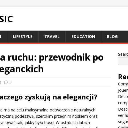
SIC
H
LIFESTYLE
TRAVEL
EDUCATION
BLOG
da ruchu: przewodnik po
Sear
leganckich
Re
g
0
Comme
jouer
laczego zyskują na elegancji?
Décou
compl
Descu
re ma na celu maksymalne odtworzenie naturalnych
verif
lastyczną podeszwą, szerokim przednim noskiem oraz
segu
acować tak, jakby była boso. W ostatnich latach
Casin