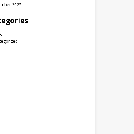
ember 2025
tegories
s
tegorized