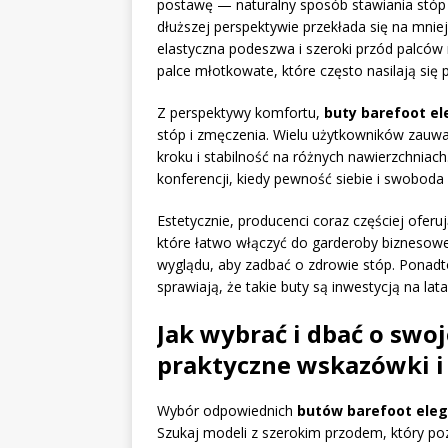
postawę — naturalny sposób stawiania stóp 
dłuższej perspektywie przekłada się na mnie
elastyczna podeszwa i szeroki przód palców r
palce młotkowate, które często nasilają się 
Z perspektywy komfortu,
buty barefoot el
stóp i zmęczenia. Wielu użytkowników zauw
kroku i stabilność na różnych nawierzchniac
konferencji, kiedy pewność siebie i swoboda
Estetycznie, producenci coraz częściej ofer
które łatwo włączyć do garderoby biznesowe
wyglądu, aby zadbać o zdrowie stóp. Ponadto
sprawiają, że takie buty są inwestycją na 
Jak wybrać i dbać o swo
praktyczne wskazówki i
Wybór odpowiednich
butów barefoot ele
Szukaj modeli z szerokim przodem, który p