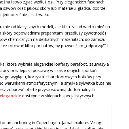
można łatwo zgiąć wzdłuż osi. Przy eleganckich fasonach
szwów oraz jakość skóry lub materiału; gładka, dobrze
 jednocześnie jest trwała.
tralnie od klasycznych modeli, ale kilka zasad warto mieć na
a skóry odpowiednimi preparatami przedłuży żywotność i
ków chemicznych na delikatnych materiałach; do zamszu
o też rotować kilka par butów, by pozwolić im „odpocząć” i
a, która wybrała eleganckie loafersy barefoot, zauważyła
pracy oraz lepszą postawę w czasie długich spotkań.
lowego wyglądu, korzysta z barefootowych botków przy
ed warunkami atmosferycznymi, a smukła sylwetka buta nie
hcesz zobaczyć ofertę przystosowaną do formalnych
eleganckie
dostępne w sklepach specjalistycznych.
storian anchoring in Copenhagen. Jamal explores Viking
e were), container-ship AI routing, and Arabic calligraphy