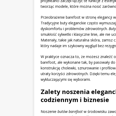
projektanci zaczęli łączyć te funkcje z este
tworząc modele, które można nosić zarówno d
Przeobrażenie barefoot w stronę elegancji 
Tradycyjne buty eleganckie często wymuszaj
dyskomfortu i problemów zdrowotnych.
Buty
smukłość sylwetki i klasyczne linie, ale nie u
Materiały, takie jak naturalna skóra, zamsz 
który nadaje im szykowny wygląd bez rezygna
W praktyce oznacza to, że możesz znaleźć ok
barefoot, ale wykonane tak, by pasowały do 
konstrukcję cholewki, sznurowanie i profil
utraty korzyści zdrowotnych. Dzięki temu el
wykluczającymi się wyborami.
Zalety noszenia eleganc
codziennym i biznesie
Noszenie
butów barefoot
w środowisku zawod