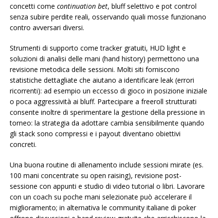
concetti come
continuation bet
, bluff selettivo e pot control
senza subire perdite reali, osservando quali mosse funzionano
contro avversari diversi.
Strumenti di supporto come tracker gratuiti, HUD light e
soluzioni di analisi delle mani (hand history) permettono una
revisione metodica delle sessioni. Molti siti forniscono
statistiche dettagliate che aiutano a identificare leak (errori
ricorrenti): ad esempio un eccesso di gioco in posizione iniziale
o poca aggressività ai bluff. Partecipare a freeroll strutturati
consente inoltre di sperimentare la gestione della pressione in
torneo: la strategia da adottare cambia sensibilmente quando
gli stack sono compressi e i payout diventano obiettivi
concreti.
Una buona routine di allenamento include sessioni mirate (es.
100 mani concentrate su open raising), revisione post-
sessione con appunti e studio di video tutorial o libri. Lavorare
con un coach su poche mani selezionate può accelerare il
miglioramento; in alternativa le community italiane di poker