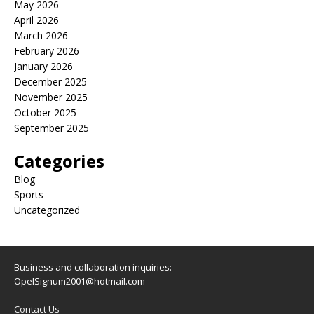
May 2026
April 2026
March 2026
February 2026
January 2026
December 2025
November 2025
October 2025
September 2025
Categories
Blog
Sports
Uncategorized
Business and collaboration inquiries:
OpelSignum2001@hotmail.com
Contact Us