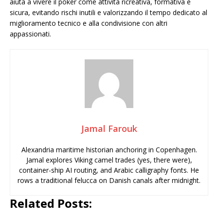
aiuta a vivere il poker come attività ricreativa, formativa e
sicura, evitando rischi inutili e valorizzando il tempo dedicato al
miglioramento tecnico e alla condivisione con altri
appassionati.
Jamal Farouk
Alexandria maritime historian anchoring in Copenhagen.
Jamal explores Viking camel trades (yes, there were),
container-ship AI routing, and Arabic calligraphy fonts. He
rows a traditional felucca on Danish canals after midnight.
Related Posts: