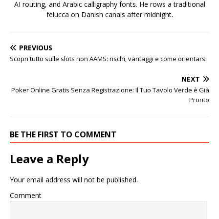
AI routing, and Arabic calligraphy fonts. He rows a traditional
felucca on Danish canals after midnight.
PREVIOUS
Scopri tutto sulle slots non AAMS: rischi, vantaggi e come orientarsi
NEXT
Poker Online Gratis Senza Registrazione: Il Tuo Tavolo Verde è Già
Pronto
BE THE FIRST TO COMMENT
Leave a Reply
Your email address will not be published.
Comment