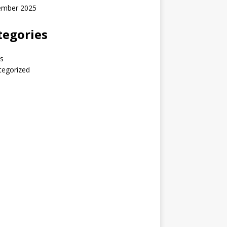
ember 2025
tegories
s
tegorized