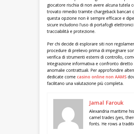
giocatore rischia di non avere alcuna tutela c
trovato rimedio tramite chargeback bancari q
questa opzione non è sempre efficace e dipende
sicure includono l'uso di portafogli elettronici 
tracciabilità e protezione.
Per chi decide di esplorare siti non regolament
procedure di prelievo prima di impegnare so
verifica di strumenti esterni di controllo, com
Integrazione informativa e confronto diretto t
anomalie contrattuali. Per approfondire altern
dedicate come
casino online non AAMS
dov
facilitano una valutazione più completa.
Jamal Farouk
Alexandria maritime hi
camel trades (yes, ther
fonts. He rows a tradit