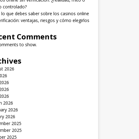
o controlado?
lo que debes saber sobre los casinos online
erificación: ventajas, riesgos y cómo elegirlos
cent Comments
omments to show.
chives
st 2026
2026
 2026
2026
 2026
h 2026
uary 2026
ry 2026
mber 2025
mber 2025
ber 2025