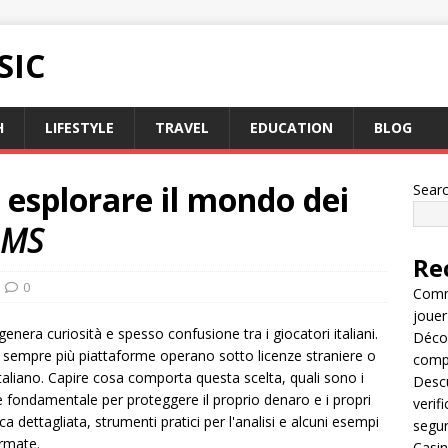
SIC
H
LIFESTYLE
TRAVEL
EDUCATION
BLOG
 esplorare il mondo dei
Sear
AMS
Re
0
Comme
jouer
enera curiosità e spesso confusione tra i giocatori italiani.
Décou
e, sempre più piattaforme operano sotto licenze straniere o
compl
 italiano. Capire cosa comporta questa scelta, quali sono i
Descu
o è fondamentale per proteggere il proprio denaro e i propri
verif
a dettagliata, strumenti pratici per l'analisi e alcuni esempi
segu
ormate.
Casin