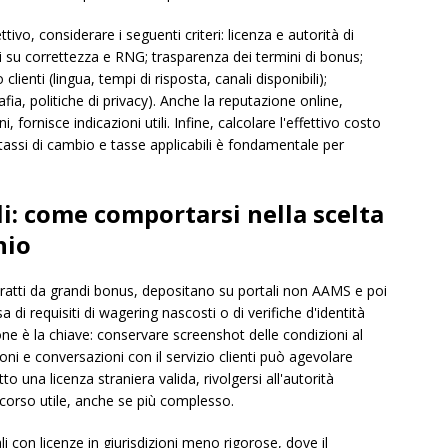
o, considerare i seguenti criteri: licenza e autorità di
nti su correttezza e RNG; trasparenza dei termini di bonus;
clienti (lingua, tempi di risposta, canali disponibili);
fia, politiche di privacy). Anche la reputazione online,
, fornisce indicazioni utili. Infine, calcolare l'effettivo costo
tassi di cambio e tasse applicabili è fondamentale per
li: come comportarsi nella scelta
hio
tratti da grandi bonus, depositano su portali non AAMS e poi
sa di requisiti di wagering nascosti o di verifiche d'identità
one è la chiave: conservare screenshot delle condizioni al
i e conversazioni con il servizio clienti può agevolare
o una licenza straniera valida, rivolgersi all'autorità
orso utile, anche se più complesso.
i con licenze in giurisdizioni meno rigorose, dove il