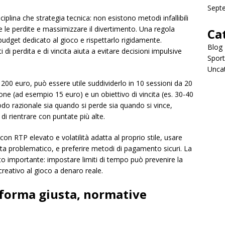
Sept
sciplina che strategia tecnica: non esistono metodi infallibili
e le perdite e massimizzare il divertimento. Una regola
Ca
n budget dedicato al gioco e rispettarlo rigidamente.
Blog
i di perdita e di vincita aiuta a evitare decisioni impulsive
Sport
Unca
 200 euro, può essere utile suddividerlo in 10 sessioni da 20
one (ad esempio 15 euro) e un obiettivo di vincita (es. 30-40
odo razionale sia quando si perde sia quando si vince,
di rientrare con puntate più alte.
con RTP elevato e volatilità adatta al proprio stile, usare
nta problematico, e preferire metodi di pagamento sicuri. La
o importante: impostare limiti di tempo può prevenire la
reativo al gioco a denaro reale.
aforma giusta, normative