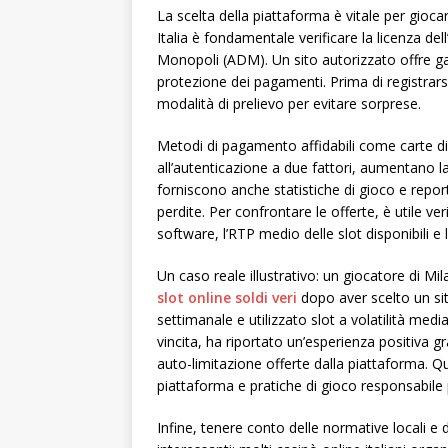
La scelta della piattaforma è vitale per giocar
Italia è fondamentale verificare la licenza del
Monopoli (ADM). Un sito autorizzato offre gar
protezione dei pagamenti. Prima di registrarsi,
modalità di prelievo per evitare sorprese.
Metodi di pagamento affidabili come carte di c
all’autenticazione a due fattori, aumentano la 
forniscono anche statistiche di gioco e report 
perdite. Per confrontare le offerte, è utile v
software, l’RTP medio delle slot disponibili e l
Un caso reale illustrativo: un giocatore di M
slot online soldi veri
dopo aver scelto un si
settimanale e utilizzato slot a volatilità m
vincita, ha riportato un’esperienza positiva graz
auto-limitazione offerte dalla piattaforma. 
piattaforma e pratiche di gioco responsabile
Infine, tenere conto delle normative locali e 