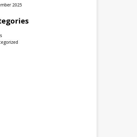
ember 2025
tegories
s
tegorized