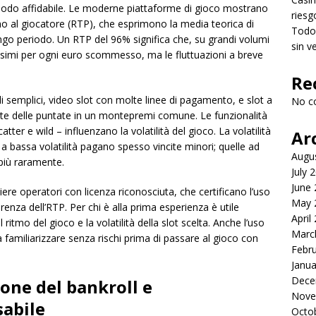
modo affidabile. Le moderne piattaforme di gioco mostrano
riesg
rno al giocatore (RTP), che esprimono la media teorica di
Todo 
lungo periodo. Un RTP del 96% significa che, su grandi volumi
sin v
tesimi per ogni euro scommesso, ma le fluttuazioni a breve
Re
li semplici, video slot con molte linee di pagamento, e slot a
No c
te delle puntate in un montepremi comune. Le funzionalità
scatter e wild – influenzano la volatilità del gioco. La volatilità
Ar
ot a bassa volatilità pagano spesso vincite minori; quelle ad
Augu
 più raramente.
July 
June
ere operatori con licenza riconosciuta, che certificano l’uso
May 
renza dell’RTP. Per chi è alla prima esperienza è utile
April
itmo del gioco e la volatilità della slot scelta. Anche l’uso
Marc
a familiarizzare senza rischi prima di passare al gioco con
Febr
Janua
Dece
ione del bankroll e
Nove
abile
Octo