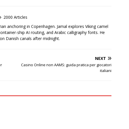
2000 Articles
rian anchoring in Copenhagen. Jamal explores Viking camel
container-ship AI routing, and Arabic calligraphy fonts. He
 on Danish canals after midnight.
NEXT
er
Casino Online non AAMS: guida pratica per giocatori
italiani