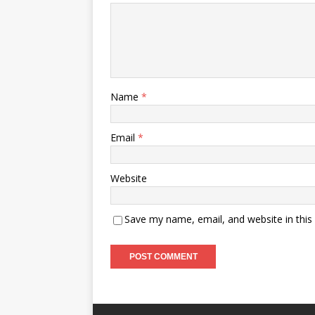
Name
*
Email
*
Website
Save my name, email, and website in this