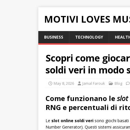
MOTIVI LOVES MU
BUSINESS
TECHNOLOGY
HEALT
Scopri come giocare
soldi veri in modo 
May 8, 2026
Jamal Farouk
Blog
Come funzionano le
slot
RNG e percentuali di ri
Le
slot online soldi veri
sono giochi basati
Number Generator). Questi sistemi assicuran