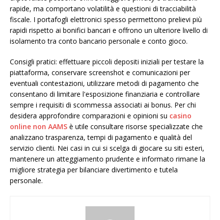
rapide, ma comportano volatilità e questioni di tracciabilità
fiscale. I portafogli elettronici spesso permettono prelievi più
rapidi rispetto ai bonifici bancari e offrono un ulteriore livello di
isolamento tra conto bancario personale e conto gioco.
Consigli pratici: effettuare piccoli depositi iniziali per testare la
piattaforma, conservare screenshot e comunicazioni per
eventuali contestazioni, utilizzare metodi di pagamento che
consentano di limitare l'esposizione finanziaria e controllare
sempre i requisiti di scommessa associati ai bonus. Per chi
desidera approfondire comparazioni e opinioni su
casino
online non AAMS
è utile consultare risorse specializzate che
analizzano trasparenza, tempi di pagamento e qualità del
servizio clienti. Nei casi in cui si scelga di giocare su siti esteri,
mantenere un atteggiamento prudente e informato rimane la
migliore strategia per bilanciare divertimento e tutela
personale.