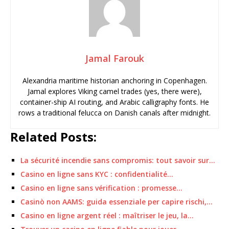
Jamal Farouk
Alexandria maritime historian anchoring in Copenhagen.
Jamal explores Viking camel trades (yes, there were),
container-ship AI routing, and Arabic calligraphy fonts. He
rows a traditional felucca on Danish canals after midnight.
Related Posts:
La sécurité incendie sans compromis: tout savoir sur…
Casino en ligne sans KYC : confidentialité…
Casino en ligne sans vérification : promesse…
Casinò non AAMS: guida essenziale per capire rischi,…
Casino en ligne argent réel : maîtriser le jeu, la…