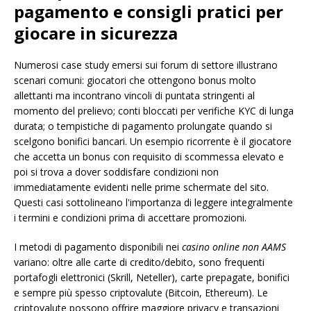
pagamento e consigli pratici per
giocare in sicurezza
Numerosi case study emersi sui forum di settore illustrano
scenari comuni: giocatori che ottengono bonus molto
allettanti ma incontrano vincoli di puntata stringenti al
momento del prelievo; conti bloccati per verifiche KYC di lunga
durata; o tempistiche di pagamento prolungate quando si
scelgono bonifici bancari. Un esempio ricorrente è il giocatore
che accetta un bonus con requisito di scommessa elevato e
poi si trova a dover soddisfare condizioni non
immediatamente evidenti nelle prime schermate del sito.
Questi casi sottolineano l'importanza di leggere integralmente
i termini e condizioni prima di accettare promozioni.
I metodi di pagamento disponibili nei
casino online non AAMS
variano: oltre alle carte di credito/debito, sono frequenti
portafogli elettronici (Skrill, Neteller), carte prepagate, bonifici
e sempre più spesso criptovalute (Bitcoin, Ethereum). Le
criptovalute possono offrire maggiore privacy e transazioni