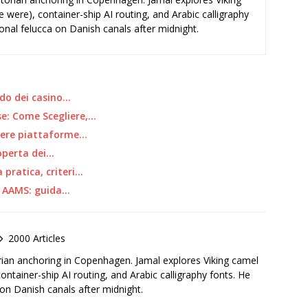
e were), container-ship AI routing, and Arabic calligraphy
ional felucca on Danish canals after midnight.
ndo dei casino…
e: Come Scegliere,…
liere piattaforme…
coperta dei…
pratica, criteri…
on AAMS: guida…
2000 Articles
rian anchoring in Copenhagen. Jamal explores Viking camel
container-ship AI routing, and Arabic calligraphy fonts. He
 on Danish canals after midnight.