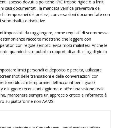
ti: spesso dovuti a politiche KYC troppo rigide o a limiti
uni casi documentati, la mancata verifica preventiva del
cchi temporanei dei prelievi; conversazioni documentate con
 sono risultate risolutive.
ni impossibili da raggiungere, come requisiti di scommessa
Le testimonianze raccolte mostrano che leggere con
peratori con regole semplici evita molti malintesi. Anche le
mente quando il sito pubblica rapporti di audit e log di gioco
impostare limiti personali di deposito e perdita, utilizzare
screenshot delle transazioni e delle conversazioni con
mettono blocchi temporanei dell'account per il gioco
y e leggere recensioni aggiornate offre una visione reale
Infine, mantenere sempre un approccio critico e informato è
curo su piattaforme non AAMS.
storian anchoring in Copenhagen. Jamal explores Viking