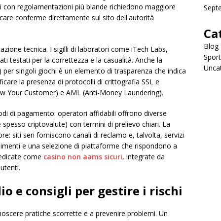
si con regolamentazioni più blande richiedono maggiore
Sept
rcare conferme direttamente sul sito dell'autorità
Ca
Blog
azione tecnica. I sigilli di laboratori come iTech Labs,
Sport
i testati per la correttezza e la casualità. Anche la
Unca
) per singoli giochi è un elemento di trasparenza che indica
icare la presenza di protocolli di crittografia SSL e
now Your Customer) e AML (Anti-Money Laundering).
di di pagamento: operatori affidabili offrono diverse
 e spesso criptovalute) con termini di prelievo chiari. La
e: siti seri forniscono canali di reclamo e, talvolta, servizi
ndimenti e una selezione di piattaforme che rispondono a
 dedicate come
casino non aams sicuri
, integrate da
utenti.
io e consigli per gestire i rischi
onoscere pratiche scorrette e a prevenire problemi. Un