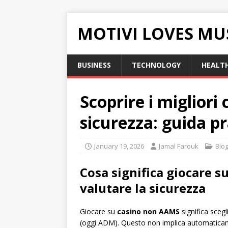
MOTIVI LOVES MU
BUSINESS
TECHNOLOGY
HEALT
Scoprire i migliori
sicurezza: guida pr
January 19, 2026
Jamal Farouk
Blo
Cosa significa giocare 
valutare la sicurezza
Giocare su
casino non AAMS
significa scegl
(oggi ADM). Questo non implica automaticamen