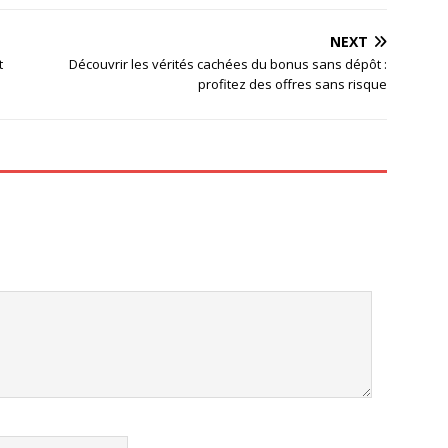
NEXT
t
Découvrir les vérités cachées du bonus sans dépôt :
profitez des offres sans risque