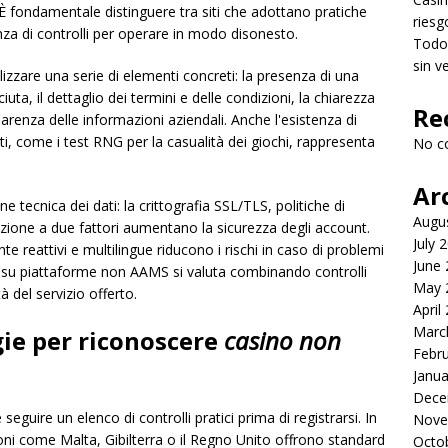
È fondamentale distinguere tra siti che adottano pratiche
riesg
nza di controlli per operare in modo disonesto.
Todo 
sin v
alizzare una serie di elementi concreti: la presenza di una
iuta, il dettaglio dei termini e delle condizioni, la chiarezza
Re
sparenza delle informazioni aziendali. Anche l'esistenza di
nti, come i test RNG per la casualità dei giochi, rappresenta
No c
Ar
 tecnica dei dati: la crittografia SSL/TLS, politiche di
Augu
zione a due fattori aumentano la sicurezza degli account.
July 
nte reattivi e multilingue riducono i rischi in caso di problemi
June
ezza su piattaforme non AAMS si valuta combinando controlli
May 
à del servizio offerto.
April
Marc
ogie per riconoscere
casino non
Febr
Janua
Dece
e seguire un elenco di controlli pratici prima di registrarsi. In
Nove
izioni come Malta, Gibilterra o il Regno Unito offrono standard
Octo