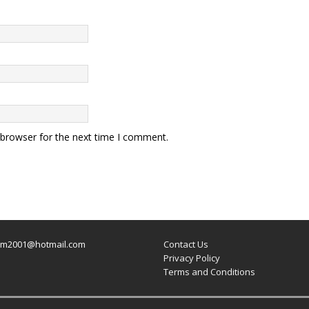
 browser for the next time I comment.
um2001@hotmail.com
Contact Us
Privacy Policy
Terms and Conditions