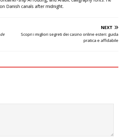
 on Danish canals after midnight.
NEXT
 de
Scopri i migliori segreti dei casino online esteri: guida
pratica e affidabile