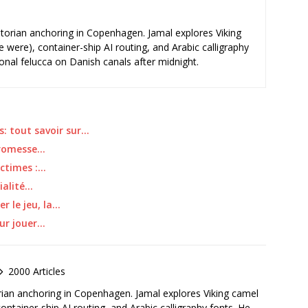
storian anchoring in Copenhagen. Jamal explores Viking
e were), container-ship AI routing, and Arabic calligraphy
ional felucca on Danish canals after midnight.
s: tout savoir sur…
 promesse…
ictimes :…
ialité…
er le jeu, la…
our jouer…
2000 Articles
rian anchoring in Copenhagen. Jamal explores Viking camel
container-ship AI routing, and Arabic calligraphy fonts. He