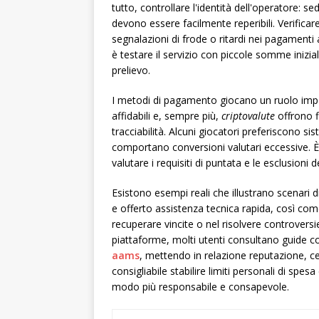
tutto, controllare l'identità dell'operatore: se
devono essere facilmente reperibili. Verificar
segnalazioni di frode o ritardi nei pagamenti 
è testare il servizio con piccole somme inizial
prelievo.
I metodi di pagamento giocano un ruolo import
affidabili e, sempre più,
criptovalute
offrono fl
tracciabilità. Alcuni giocatori preferiscono s
comportano conversioni valutari eccessive. È 
valutare i requisiti di puntata e le esclusioni
Esistono esempi reali che illustrano scenari 
e offerto assistenza tecnica rapida, così come
recuperare vincite o nel risolvere controvers
piattaforme, molti utenti consultano guide co
aams
, mettendo in relazione reputazione, ce
consigliabile stabilire limiti personali di spes
modo più responsabile e consapevole.