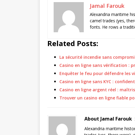
Jamal Farouk
Alexandria maritime hi
camel trades (yes, ther
fonts. He rows a tradit
Related Posts:
La sécurité incendie sans compromi
Casino en ligne sans vérification :
Enquêter le feu pour défendre les v
Casino en ligne sans KYC : confident
Casino en ligne argent réel : maîtris
Trouver un casino en ligne fiable p
About Jamal Farouk
Alexandria maritime histo
trades (yes, there were), 