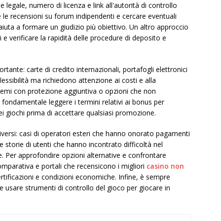
de legale, numero di licenza e link all'autorità di controllo
e le recensioni su forum indipendenti e cercare eventuali
aiuta a formare un giudizio più obiettivo. Un altro approccio
i e verificare la rapidità delle procedure di deposito e
ante: carte di credito internazionali, portafogli elettronici
essibilità ma richiedono attenzione ai costi e alla
istemi con protezione aggiuntiva o opzioni che non
fondamentale leggere i termini relativi ai bonus per
 dei giochi prima di accettare qualsiasi promozione.
diversi: casi di operatori esteri che hanno onorato pagamenti
 storie di utenti che hanno incontrato difficoltà nel
ie. Per approfondire opzioni alternative e confrontare
mparativa e portali che recensicono i migliori
casino non
rtificazioni e condizioni economiche. Infine, è sempre
a e usare strumenti di controllo del gioco per giocare in