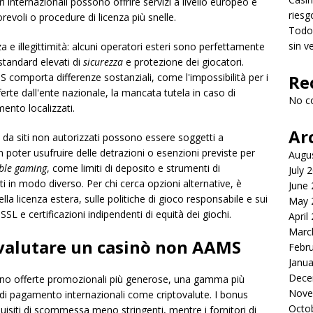
i internazionali possono offrire servizi a livello europeo e
riesg
evoli o procedure di licenza più snelle.
Todo 
sin v
a e illegittimità: alcuni operatori esteri sono perfettamente
 standard elevati di
sicurezza
e protezione dei giocatori.
 comporta differenze sostanziali, come l'impossibilità per i
Re
fferte dall'ente nazionale, la mancata tutela in caso di
No c
ento localizzati.
Ar
ti da siti non autorizzati possono essere soggetti a
 poter usufruire delle detrazioni o esenzioni previste per
Augu
ble gaming
, come limiti di deposito e strumenti di
July 
in modo diverso. Per chi cerca opzioni alternative, è
June
a licenza estera, sulle politiche di gioco responsabile e sui
May 
SSL e certificazioni indipendenti di equità dei giochi.
April
Marc
 valutare un casinò non AAMS
Febr
Janua
Dece
udono offerte promozionali più generose, una gamma più
Nove
 di pagamento internazionali come criptovalute. I bonus
Octo
uisiti di scommessa meno stringenti, mentre i fornitori di