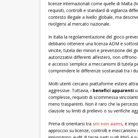
licenze internazionali come quelle di Malta 
requisiti, controlli e standard di vigilanza d
contesto illegale a livello globale, ma descri
rivolgersi al mercato nazionale.
In Italia la regolamentazione del gioco preved
debbano ottenere una licenza ADM e sottosta
vincite, tutela dei minori e prevenzione del g
autorizzativi differenti all’estero, non offron
e accesso semplice a meccanismi di tutela per
comprendere le differenze sostanziali tra i d
Molti utenti cercano piattaforme estere attra
aggressive. Tuttavia, i
benefici apparenti
va
complesse, requisiti di scommessa vincolanti e
meno trasparenti. Non è raro che la percezio
clausole su limiti di prelievo o su verifiche
Prima di orientarsi tra
siti non aams
, è imp
approccio su licenze, controlli e meccanismi d
impongono audit di terze parti sugli RNG e su