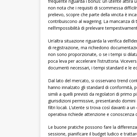
frequente riguarda i bonus: un utente attira 
non nota che i requisiti di scommessa diffic
prelievo, scopre che parte della vincita è inc
contribuiscono al wagering. La mancanza di tra
nell’impossibilità di prelevare tempestivamen
Un’altra situazione riguarda la verifica dell’i
di registrazione, ma richiedono documentazion
non sono proporzionate, o se i tempi si dilat
poca leva per accelerare l’istruttoria. Viceve
documenti necessari, i tempi standard e le ecc
Dal lato del mercato, si osservano trend cont
hanno innalzato gli standard di conformità, p
simili a quelli previsti da regolatori di primo 
giurisdizioni permissive, presentando domini
filtri locali. L’utente si trova così davanti a
operativa richiede attenzione e conoscenza dei
Le buone pratiche possono fare la differenza. 
sessione, pianificare il budget ludico e trat