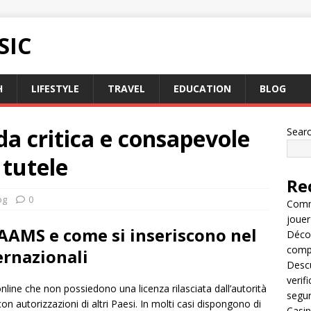
SIC
H
LIFESTYLE
TRAVEL
EDUCATION
BLOG
da critica e consapevole
Sear
e tutele
Re
og
0
Comme
jouer
 AAMS e come si inseriscono nel
Décou
compl
ernazionali
Descu
verif
line che non possiedono una licenza rilasciata dall’autorità
segu
 autorizzazioni di altri Paesi. In molti casi dispongono di
Casin