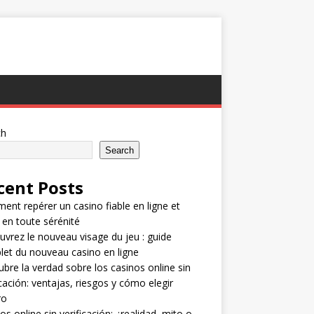
ch
Search
cent Posts
nt repérer un casino fiable en ligne et
 en toute sérénité
vrez le nouveau visage du jeu : guide
et du nouveau casino en ligne
bre la verdad sobre los casinos online sin
icación: ventajas, riesgos y cómo elegir
ro
os online sin verificación: ¿realidad, mito o