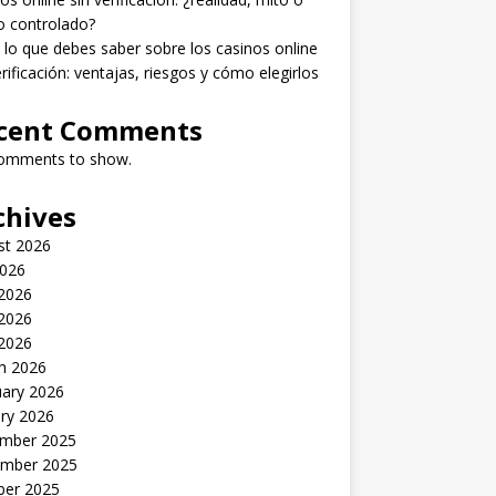
o controlado?
lo que debes saber sobre los casinos online
erificación: ventajas, riesgos y cómo elegirlos
cent Comments
omments to show.
chives
st 2026
2026
 2026
2026
 2026
h 2026
uary 2026
ry 2026
mber 2025
mber 2025
ber 2025