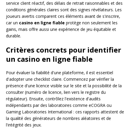
service client réactif, des délais de retrait raisonnables et des
conditions générales claires sont des signes révélateurs. Les
joueurs avertis comparent ces éléments avant de s'inscrire,
car un
casino en ligne fiable
protège non seulement les
gains, mais offre aussi une expérience de jeu équitable et
durable.
Critères concrets pour identifier
un casino en ligne fiable
Pour évaluer la fiabilité d'une plateforme, il est essentiel
d'adopter une checklist claire. Commencez par vérifier la
présence d'une licence visible sur le site et la possibilité de la
consulter (numéro de licence, lien vers le registre du
régulateur). Ensuite, contrôlez l'existence d'audits
indépendants par des laboratoires comme eCOGRA ou
Gaming Laboratories International : ces rapports attestent de
la qualité des générateurs de nombres aléatoires et de
l'intégrité des jeux.