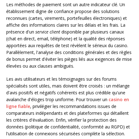
Les méthodes de paiement sont un autre indicateur clé. Un
établissement digne de confiance propose des solutions
reconnues (cartes, virements, portefeuilles électroniques) et
affiche des informations claires sur les délais et les frais. La
présence d'un
service client
disponible par plusieurs canaux
(chat en direct, email, téléphone) et la qualité des réponses
apportées aux requêtes de test révèlent le sérieux du casino.
Parallèlement, l'analyse des conditions générales et des règles
de bonus permet d'éviter les pièges liés aux exigences de mise
élevées ou aux clauses ambiguës.
Les avis utilisateurs et les témoignages sur des forums
spécialisés sont utiles, mais doivent être croisés : un mélange
d'avis positifs et négatifs cohérents est plus crédible qu'une
avalanche d'éloges trop uniforme. Pour trouver un
casino en
ligne fiable
, privilégier les recommandations issues de
comparateurs indépendants et des plateformes qui détaillent
les critères d'évaluation. Enfin, vérifier la protection des
données (politique de confidentialité, conformité au RGPD) et
l'utilisation de connexions sécurisées complète la sélection.