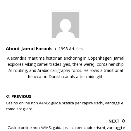
About Jamal Farouk
1998 Articles
Alexandria maritime historian anchoring in Copenhagen. Jamal
explores Viking camel trades (yes, there were), container-ship
AI routing, and Arabic calligraphy fonts. He rows a traditional
felucca on Danish canals after midnight.
PREVIOUS
Casino online non AAMS: guida pratica per capire rischi, vantaggi e
come scegliere
NEXT
Casino online non AAMS: guida pratica per capire rischi, vantaggi e