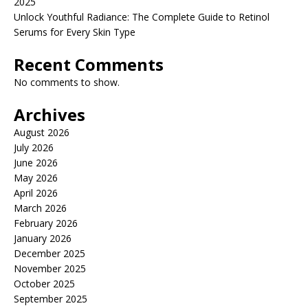
2025
Unlock Youthful Radiance: The Complete Guide to Retinol
Serums for Every Skin Type
Recent Comments
No comments to show.
Archives
August 2026
July 2026
June 2026
May 2026
April 2026
March 2026
February 2026
January 2026
December 2025
November 2025
October 2025
September 2025