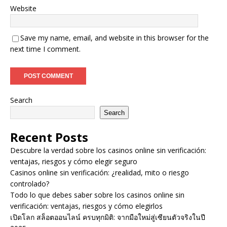
Website
Save my name, email, and website in this browser for the
next time I comment.
Search
Search
Recent Posts
Descubre la verdad sobre los casinos online sin verificación:
ventajas, riesgos y cómo elegir seguro
Casinos online sin verificación: ¿realidad, mito o riesgo
controlado?
Todo lo que debes saber sobre los casinos online sin
verificación: ventajas, riesgos y cómo elegirlos
เปิดโลก สล็อตออนไลน์ ครบทุกมิติ: จากมือใหม่สู่เซียนตัวจริงในปี