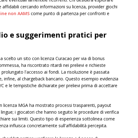
 affidabili cercando informazioni su licenza, provider giochi
line non AAMS
come punto di partenza per confronti e
dio e suggerimenti pratici per
 scelto un sito con licenza Curacao per via di bonus
commessa, ha riscontrato ritardi nei prelievi e richieste
rolungato l'accesso ai fondi. La risoluzione è passata
e, infine, al chargeback bancario. Questo esempio evidenzia
C e le tempistiche dichiarate per prelievi prima di accettare
on licenza MGA ha mostrato processi trasparenti, payout
ù lingue; i giocatori che hanno seguito le procedure di verifica
iare sui limiti. Questo tipo di esperienza sottolinea come
icenza influisca concretamente sull'affidabilità percepita.