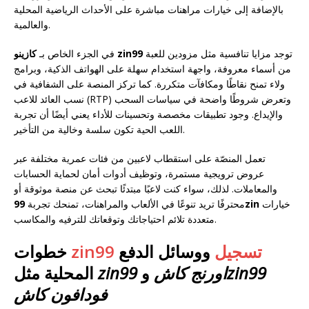
بالإضافة إلى خيارات مراهنات مباشرة على الأحداث الرياضية المحلية
والعالمية.
توجد مزايا تنافسية مثل مزودين للعبة
كازينو zin99
في الجزء الخاص بـ
من أسماء معروفة، واجهة استخدام سهلة على الهواتف الذكية، وبرامج
ولاء تمنح نقاطًا ومكافآت متكررة. كما تركز المنصة على الشفافية في
نسب العائد للاعب (RTP) وتعرض شروطًا واضحة في سياسات السحب
والإيداع. وجود تطبيقات مخصصة وتحسينات للأداء يعني أيضًا أن تجربة
اللعب الحية تكون سلسة وخالية من التأخير.
تعمل المنصّة على استقطاب لاعبين من فئات عمرية مختلفة عبر
عروض ترويجية مستمرة، وتوظيف أدوات أمان لحماية الحسابات
والمعاملات. لذلك، سواء كنت لاعبًا مبتدئًا تبحث عن منصة موثوقة أو
خيارات
99zin
محترفًا تريد تنوعًا في الألعاب والمراهنات، تمنحك تجربة
متعددة تلائم احتياجاتك وتوقعاتك للترفيه والمكاسب.
zin99 تسجيل
ووسائل الدفع
خطوات
zin99
zin99 اورنج كاش
و
المحلية مثل
فودافون كاش