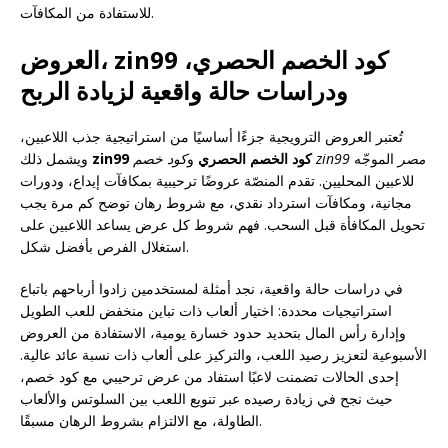
للاستفادة من المكافآت.
zin99 كود الخصم الحصري
،
العروض،
ودراسات حالة واقعية لزيادة الربح
تُعتبر العروض الترويجية جزءًا أساسيًا من استراتيجية جذب اللاعبين،
كود خصم zin99 مصر
الموجّه
zin99 كود الخصم الحصري
و
ويشمل ذلك
للاعبين المحليين. تقدم المنصّة عروضًا ترحيبية بمكافآت إيداع، ودورات
مجانية، ومكافآت استرداد نقدي، مع شروط رهان توضح كم مرة يجب
تحويل المكافأة قبل السحب. فهم شروط كل عرض يساعد اللاعبين على
استغلال الفرص بأفضل شكل.
في دراسات حالة واقعية، نجد أمثلة لمستخدمين زادوا أرباحهم باتباع
استراتيجيات محددة: اختيار ألعاب ذات تباين منخفض للعب الطويل
وإدارة رأس المال بتحديد حدود خسارة يومية، الاستفادة من العروض
الأسبوعية لتعزيز رصيد اللعب، والتركيز على ألعاب ذات نسبة عائد عالية.
إحدى الحالات تضمنت لاعبًا استفاد من عرض ترحيبي مع كود خصم،
حيث نجح في زيادة رصيده عبر تنويع اللعب بين السلوتس والألعاب
الطاولة، مع الالتزام بشروط الرهان مسبقًا.