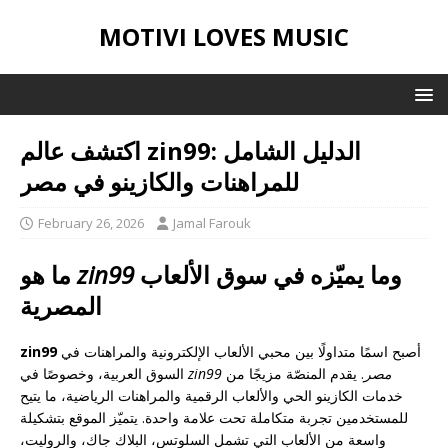
MOTIVI LOVES MUSIC
: الدليل الشامل
zin99
اكتشف عالم
للمراهنات والكازينو في مصر
February 26, 2026
Jamal Farouk
وما يميّزه في سوق الألعاب
zin99
ما هو
المصرية
أصبح اسمًا متداولًا بين محبي الألعاب الإلكترونية والمراهنات في
zin99
zin99 مصر
. يقدم المنصّة مزيجًا من
السوق العربية، وخصوصًا في
خدمات الكازينو الحي والألعاب الرقمية والمراهنات الرياضية، ما يتيح
للمستخدمين تجربة متكاملة تحت علامة واحدة. يتميّز الموقع بتشكيلة
واسعة من الألعاب التي تشمل السلوتس، البلاك جاك، والروليت،