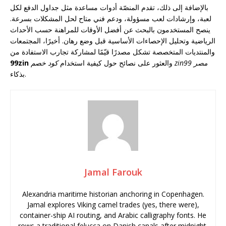
بالإضافة إلى ذلك، تقدم المنصّة أدوات مساعدة مثل جداول الدفع لكل
لعبة، وإرشادات لعب مسؤولة، ودعم فني متاح لحل المشكلات بسرعة.
ينصح المستخدمون بالبحث عن أفضل الأوقات للمراهنة حسب الأحداث
الرياضية وتحليل الإحصاءات الأساسية قبل وضع رهان. أخيرًا، المجتمعات
والمنتديات المتخصصة تشكل مصدرًا قيّمًا لمشاركة تجارب الاستفادة من
كود خصم zin99 مصر
والعثور على نصائح حول كيفية استخدام
99zin
بذكاء.
Jamal Farouk
Alexandria maritime historian anchoring in Copenhagen.
Jamal explores Viking camel trades (yes, there were),
container-ship AI routing, and Arabic calligraphy fonts. He
rows a traditional felucca on Danish canals after midnight.