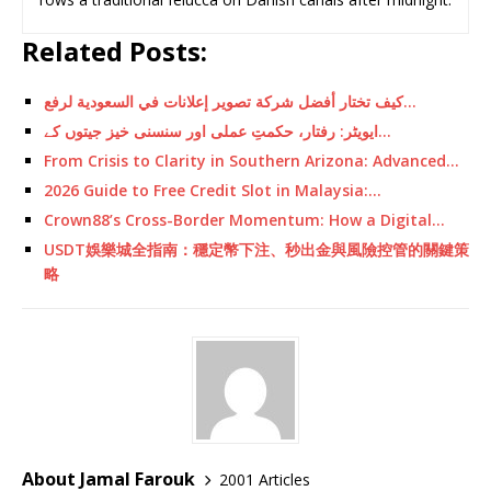
Related Posts:
كيف تختار أفضل شركة تصوير إعلانات في السعودية لرفع…
ایویٹر: رفتار، حکمتِ عملی اور سنسنی خیز جیتوں کے…
From Crisis to Clarity in Southern Arizona: Advanced…
2026 Guide to Free Credit Slot in Malaysia:…
Crown88’s Cross-Border Momentum: How a Digital…
USDT娛樂城全指南：穩定幣下注、秒出金與風險控管的關鍵策
略
About Jamal Farouk
2001 Articles