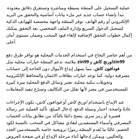
عملية التسجيل على المنصّة بسيطة ومباشرة وتستغرق دقائق معدودة.
تبدأ بإنشاء حساب جديد عبر ملء بيانات أساسية والتحقق من البريد
الإلكتروني أو رقم الهاتف. توفر المنصّة واجهة مخصصة للهواتف الذكية
لتسجيل الدخول السريع وإدارة الملف الشخصي. بعد التحقق يمكنك
إكمال خطوات التحقق الإضافية لإلغاء قيود السحب وضمان مستوى أمان
أعلى.
من أهم عناصر النجاح في استخدام الخدمات المحلية هو توافر طرق دفع
zin99
zin99 اورنج كاش
و
ملائمة. تدعم المنصّة خيارات محلية مثل
فودافون كاش
، مما يسهل إيداع الأموال دون الحاجة إلى حسابات
مصرفية دولية. كما توجد خيارات بطاقات الائتمان والمحافظ الإلكترونية
وتحويلات بنكية محلية. تعتبر وسائل الدفع المحلية ميزة كبيرة
للمستخدمين في مصر لأنها تقلل من التكاليف وتسرّع تنفيذ المعاملات.
عند الإيداع باستخدام
اورنج كاش
أو
فودافون كاش
، تكون الإجراءات
عادةً واضحة: اختيار وسيلة الدفع، إدخال المبلغ، تأكيد العملية عبر رسالة
قصيرة أو رمز سري. ينصح دائمًا بالتأكد من تطابق بيانات الحساب
المصرفي وأسماء المستفيدين لتفادي مشاكل في السحب. بالنسبة لكود
الخصم، غالبًا ما تُقدم المنصّة رموزًا ترويجية خاصة بالمستخدمين الجدد
والحاليين، ويمكن إدخالها أثناء مرحلة الإيداع أو في صفحة العروض