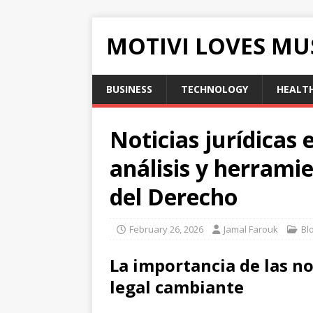
MOTIVI LOVES MU
BUSINESS
TECHNOLOGY
HEALT
Noticias jurídicas
e
análisis y herrami
del Derecho
February 26, 2026
Jamal Farouk
Bl
La importancia de las
no
legal cambiante