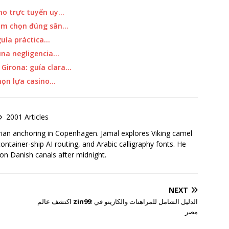
ino trực tuyến uy…
 nam chọn đúng sân…
guía práctica…
una negligencia…
Girona: guía clara…
chọn lựa casino…
2001 Articles
rian anchoring in Copenhagen. Jamal explores Viking camel
container-ship AI routing, and Arabic calligraphy fonts. He
 on Danish canals after midnight.
NEXT
اكتشف عالم
zin99
: الدليل الشامل للمراهنات والكازينو في
مصر