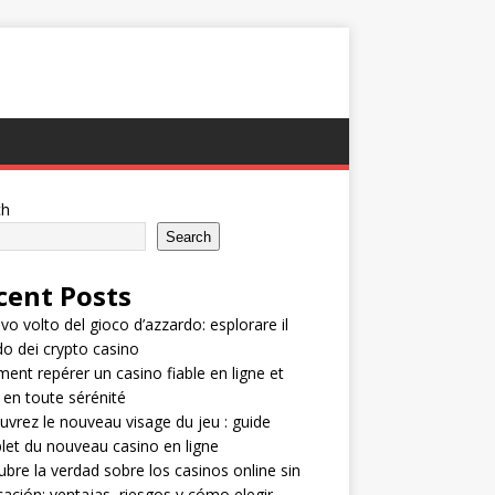
ch
Search
cent Posts
ovo volto del gioco d’azzardo: esplorare il
 dei crypto casino
nt repérer un casino fiable en ligne et
 en toute sérénité
vrez le nouveau visage du jeu : guide
et du nouveau casino en ligne
bre la verdad sobre los casinos online sin
icación: ventajas, riesgos y cómo elegir