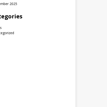
ember 2025
tegories
s
tegorized