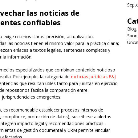
Sept
vechar las noticias de
Ca
uentes confiables
Blog
Sport
 exige criterios claros: precisión, actualización,
Unca
as las noticias tienen el mismo valor para la práctica diaria;
rezcan enlaces a textos legales, sentencias completas y
r la información.
 medios especializados que combinan contenido noticioso
sulta. Por ejemplo, la categoría de
noticias jurídicas E&J
tencias que resultan útiles tanto para juristas en ejercicio
 repositorios facilita la comparación entre
s jurisprudenciales emergentes.
s, es recomendable establecer procesos internos de
ón, compliance, protección de datos), suscribirse a alertas
integren impacto legal y recomendaciones prácticas.
amientas de gestión documental y CRM permite vincular
s afectados.