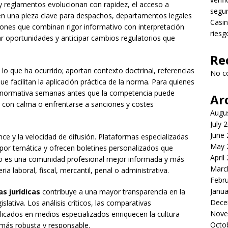
 reglamentos evolucionan con rapidez, el acceso a
segu
 en una pieza clave para despachos, departamentos legales
Casin
iones que combinan rigor informativo con interpretación
riesg
ar oportunidades y anticipar cambios regulatorios que
Re
lo que ha ocurrido; aportan contexto doctrinal, referencias
No c
e facilitan la aplicación práctica de la norma. Para quienes
 normativa semanas antes que la competencia puede
Ar
s con calma o enfrentarse a sanciones y costes
Augu
July 
June
nce y la velocidad de difusión. Plataformas especializadas
May 
por temática y ofrecen boletines personalizados que
April
tado es una comunidad profesional mejor informada y más
Marc
 laboral, fiscal, mercantil, penal o administrativa.
Febr
Janua
as jurídicas
contribuye a una mayor transparencia en la
Dece
islativa. Los análisis críticos, las comparativas
Nove
blicados en medios especializados enriquecen la cultura
Octo
 más robusta y responsable.