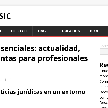
SIC
H
LIFESTYLE
TRAVEL
EDUCATION
BLOG
senciales: actualidad,
Sear
entas para profesionales
Re
Il nu
mondo
og
0
Comme
jouer
ticias jurídicas
en un entorno
Décou
compl
Descu
verif