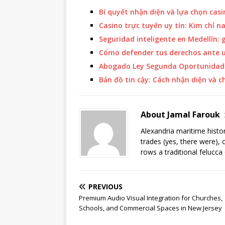
Bí quyết nhận diện và lựa chọn cas
Casino trực tuyến uy tín: Kim chỉ
Seguridad inteligente en Medellín: 
Cómo defender tus derechos ante 
Abogado Ley Segunda Oportunidad 
Bản đồ tin cậy: Cách nhận diện và 
About Jamal Farouk
Alexandria maritime histo
trades (yes, there were), 
rows a traditional felucca
PREVIOUS
Premium Audio Visual Integration for Churches,
Schools, and Commercial Spaces in New Jersey