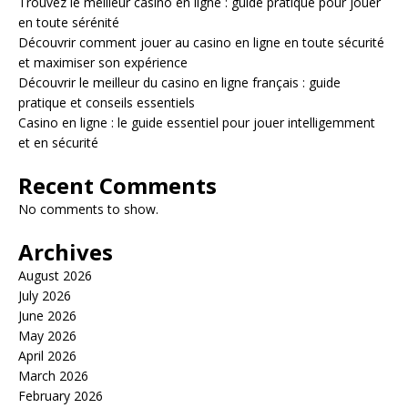
Trouvez le meilleur casino en ligne : guide pratique pour jouer
en toute sérénité
Découvrir comment jouer au casino en ligne en toute sécurité
et maximiser son expérience
Découvrir le meilleur du casino en ligne français : guide
pratique et conseils essentiels
Casino en ligne : le guide essentiel pour jouer intelligemment
et en sécurité
Recent Comments
No comments to show.
Archives
August 2026
July 2026
June 2026
May 2026
April 2026
March 2026
February 2026