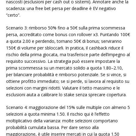
nascosti (esclusioni per cash out o sistemi). Annotare anche la
scadenza: una free bet persa per deadline è EV negativo
“certo”.
Scenario 3: rimborso 50% fino a 50€ sulla prima scommessa
persa, accreditato come bonus con rollover x3. Puntando 100€
a quota 2.00 e perdendo, tornano 50€ di bonus; serviranno
150€ di volume per sbloccarli. In pratica, il cashback riduce il
rischio della prima giocata, ma trasferisce parte dell’impegno al
requisito successivo. La strategia può essere impostare la
prima scommessa su un mercato solido a quota 1.80–2.10,
per bilanciare probabilità e rimborso potenziale. Se si vince, si
ottiene profitto immediato; se si perde, si lavora al requisito su
selezioni con margini ridotti. Valutare il tetto massimo e le
esclusioni aiuta a calibrare lo stake senza sprecare copertura.
Scenario 4: maggiorazione del 15% sulle multiple con almeno 5
selezioni a quota minima 1.50. Il rischio qui è l’effetto
moltiplicativo della varianza: molte selezioni comportano
probabilità cumulata bassa. Per dare senso alla
maggiorazione, è utile inserire mercati in cui la quota 1.50