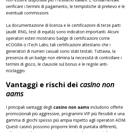
verificare i termini di pagamento, le tempistiche di prelievo e le
eventuali commissioni.
La documentazione di licenza e le certificazioni di terze parti
(audit RNG, test di equità) sono indicatori importanti. Alcuni
operatori esteri mostrano badge di certificazioni come
eCOGRA o iTech Labs; tali certificazioni attestano che i
generatori di numeri casuali sono stati testati. Tuttavia, la
presenza di un badge non elimina la necessità di controllare i
termini di gioco, le clausole sul bonus e le regole anti-
riciclaggio.
Vantaggi e rischi dei
casino non
aams
I principali vantaggi degli
casino non aams
includono offerte
promozionali più aggressive, programmi VIP più flessibili e una
gamma di giochi spesso più ampia rispetto agli operatori ADM.
Questi casinò possono proporre limiti di puntata differenti,