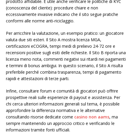
prodotto affidabile. È utile anche verificare le politiche di KYC
(conoscenza del cliente): procedure chiare e non
eccessivamente invasive indicano che il sito segue pratiche
conformi alle norme anti-riciclaggio.
Per arricchire la valutazione, un esempio pratico: un giocatore
valuta due siti esteri. Il Sito A mostra licenza MGA,
certificazioni eCOGRA, tempi medi di prelievo 24-72 ore e
recensioni positive sugli esiti delle richieste. Il Sito B riporta una
licenza meno nota, commenti negativi sui ritardi nei pagamenti
e termini di bonus ambigui. In questo scenario, il Sito A risulta
preferibile perché combina trasparenza, tempi di pagamento
rapidi e attestazioni di terze parti.
Infine, consultare forum e comunità di giocatori può offrire
prospettive reali sulle esperienze di payout e assistenza. Per
chi cerca ulteriori informazioni generali sul tema, è possibile
approfondire la differenza normativa e le alternative
consultando risorse dedicate come
casino non aams
, ma
sempre mantenendo un approccio critico e verificando le
informazioni tramite fonti ufficiali.