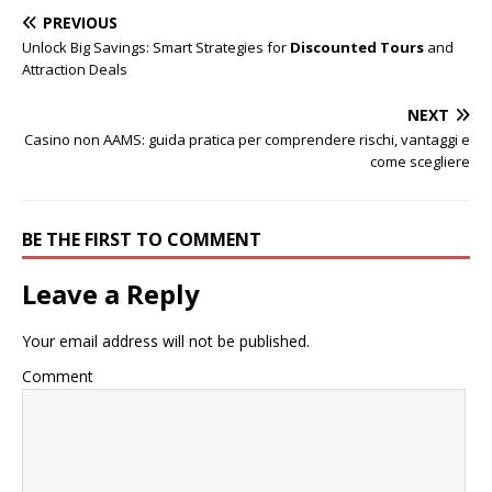
PREVIOUS
Unlock Big Savings: Smart Strategies for
Discounted Tours
and
Attraction Deals
NEXT
Casino non AAMS: guida pratica per comprendere rischi, vantaggi e
come scegliere
BE THE FIRST TO COMMENT
Leave a Reply
Your email address will not be published.
Comment