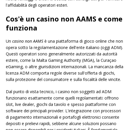
l'affidabilità degli operatori esteri.
Cos'è un
casino non AAMS
e come
funziona
Un
casino non AAMS
è una piattaforma di gioco online che non
opera sotto la regolamentazione dell'ente italiano (oggi ADM).
Questi operatori sono generalmente autorizzati da autorità
estere, come la Malta Gaming Authority (MGA), la Curaçao
eGaming, o altre giurisdizioni internazionali. La mancanza della
licenza ADM comporta regole diverse sull'offerta di giochi,
sulla protezione del consumatore e sulla fiscalità delle vincite.
Dal punto di vista tecnico, i casino non soggetti ad ADM
funzionano esattamente come quelli regolamentati: offrono
slot, live dealer, giochi da tavolo e spesso piattaforme con
software dei principali provider. L'integrazione con processori
di pagamento internazionali e portafogli elettronici consente
depositi e prelievi rapidi, sebbene alcune soluzioni possano
non essere disponibili per i residenti italiani. È fondamentale