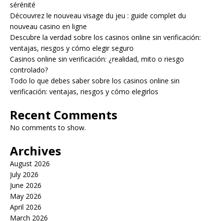
sérénité
Découvrez le nouveau visage du jeu : guide complet du
nouveau casino en ligne
Descubre la verdad sobre los casinos online sin verificación:
ventajas, riesgos y cómo elegir seguro
Casinos online sin verificación: ¿realidad, mito o riesgo
controlado?
Todo lo que debes saber sobre los casinos online sin
verificación: ventajas, riesgos y cómo elegirlos
Recent Comments
No comments to show.
Archives
August 2026
July 2026
June 2026
May 2026
April 2026
March 2026