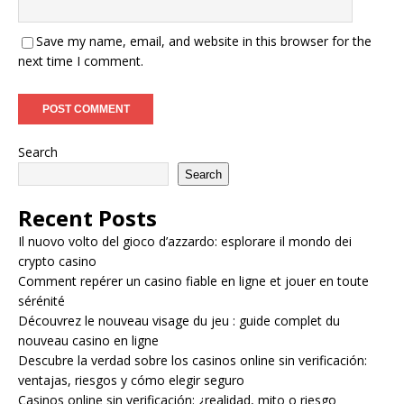
Save my name, email, and website in this browser for the
next time I comment.
Search
Search
Recent Posts
Il nuovo volto del gioco d’azzardo: esplorare il mondo dei
crypto casino
Comment repérer un casino fiable en ligne et jouer en toute
sérénité
Découvrez le nouveau visage du jeu : guide complet du
nouveau casino en ligne
Descubre la verdad sobre los casinos online sin verificación:
ventajas, riesgos y cómo elegir seguro
Casinos online sin verificación: ¿realidad, mito o riesgo