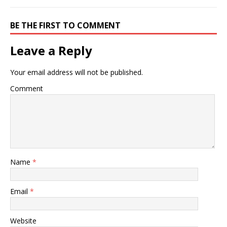
BE THE FIRST TO COMMENT
Leave a Reply
Your email address will not be published.
Comment
Name
*
Email
*
Website