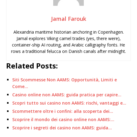
Jamal Farouk
Alexandria maritime historian anchoring in Copenhagen.
Jamal explores Viking camel trades (yes, there were),
container-ship AI routing, and Arabic calligraphy fonts. He
rows a traditional felucca on Danish canals after midnight.
Related Posts:
Siti Scommesse Non AAMS: Opportunità, Limiti e
Come…
Casino online non AAMS: guida pratica per capire…
Scopri tutto sui casino non AAMS: rischi, vantaggi e…
Scommettere oltre i confini: alla scoperta dei…
Scoprire il mondo dei casino online non AAMS:…
Scoprire i segreti dei casino non AAMS: guida…