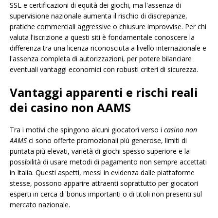
SSL e certificazioni di equità dei giochi, ma l'assenza di
supervisione nazionale aumenta il rischio di discrepanze,
pratiche commerciali aggressive o chiusure improvvise. Per chi
valuta l'iscrizione a questi siti è fondamentale conoscere la
differenza tra una licenza riconosciuta a livello internazionale e
l'assenza completa di autorizzazioni, per potere bilanciare
eventuali vantaggi economici con robusti criteri di sicurezza.
Vantaggi apparenti e rischi reali
dei casino non AAMS
Tra i motivi che spingono alcuni giocatori verso i
casino non
AAMS
ci sono offerte promozionali più generose, limiti di
puntata più elevati, varietà di giochi spesso superiore e la
possibilità di usare metodi di pagamento non sempre accettati
in Italia. Questi aspetti, messi in evidenza dalle piattaforme
stesse, possono apparire attraenti soprattutto per giocatori
esperti in cerca di bonus importanti o di titoli non presenti sul
mercato nazionale.