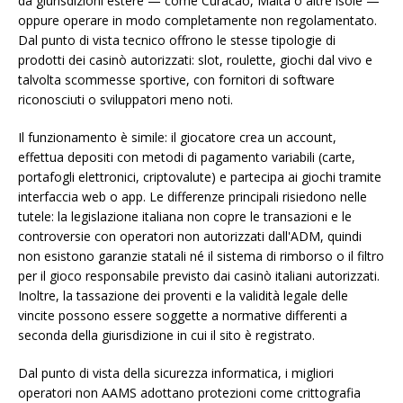
da giurisdizioni estere — come Curacao, Malta o altre isole —
oppure operare in modo completamente non regolamentato.
Dal punto di vista tecnico offrono le stesse tipologie di
prodotti dei casinò autorizzati: slot, roulette, giochi dal vivo e
talvolta scommesse sportive, con fornitori di software
riconosciuti o sviluppatori meno noti.
Il funzionamento è simile: il giocatore crea un account,
effettua depositi con metodi di pagamento variabili (carte,
portafogli elettronici, criptovalute) e partecipa ai giochi tramite
interfaccia web o app. Le differenze principali risiedono nelle
tutele: la legislazione italiana non copre le transazioni e le
controversie con operatori non autorizzati dall'ADM, quindi
non esistono garanzie statali né il sistema di rimborso o il filtro
per il gioco responsabile previsto dai casinò italiani autorizzati.
Inoltre, la tassazione dei proventi e la validità legale delle
vincite possono essere soggette a normative differenti a
seconda della giurisdizione in cui il sito è registrato.
Dal punto di vista della sicurezza informatica, i migliori
operatori non AAMS adottano protezioni come crittografia