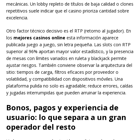
mecánicas. Un lobby repleto de títulos de baja calidad o clones
repetitivos suele indicar que el casino prioriza cantidad sobre
excelencia.
Otro factor técnico decisivo es el RTP (retorno al jugador). En
los
mejores casinos online
esta información aparece
publicada juego a juego, sin letra pequeña. Las slots con RTP
superior al 96% aportan mayor valor estadístico, y la presencia
de mesas con límites variados en ruleta y blackjack permite
ajustar riesgos. También conviene observar la arquitectura del
sitio: tiempos de carga, filtros eficaces por proveedor o
volatilidad, y compatibilidad con dispositivos móviles. Una
plataforma pulida no solo es agradable; reduce errores, caídas
y jugadas interrumpidas que pueden arruinar la experiencia.
Bonos, pagos y experiencia de
usuario: lo que separa a un gran
operador del resto