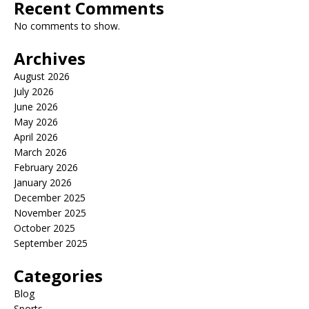
Recent Comments
No comments to show.
Archives
August 2026
July 2026
June 2026
May 2026
April 2026
March 2026
February 2026
January 2026
December 2025
November 2025
October 2025
September 2025
Categories
Blog
Sports