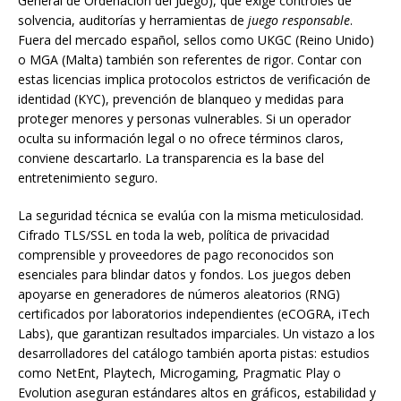
General de Ordenación del Juego), que exige controles de
solvencia, auditorías y herramientas de
juego responsable
.
Fuera del mercado español, sellos como UKGC (Reino Unido)
o MGA (Malta) también son referentes de rigor. Contar con
estas licencias implica protocolos estrictos de verificación de
identidad (KYC), prevención de blanqueo y medidas para
proteger menores y personas vulnerables. Si un operador
oculta su información legal o no ofrece términos claros,
conviene descartarlo. La transparencia es la base del
entretenimiento seguro.
La seguridad técnica se evalúa con la misma meticulosidad.
Cifrado TLS/SSL en toda la web, política de privacidad
comprensible y proveedores de pago reconocidos son
esenciales para blindar datos y fondos. Los juegos deben
apoyarse en generadores de números aleatorios (RNG)
certificados por laboratorios independientes (eCOGRA, iTech
Labs), que garantizan resultados imparciales. Un vistazo a los
desarrolladores del catálogo también aporta pistas: estudios
como NetEnt, Playtech, Microgaming, Pragmatic Play o
Evolution aseguran estándares altos en gráficos, estabilidad y