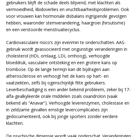
gebruikers blijft de schade deels blijvend, met klachten als
vermoeidheid, libidoverlies en vruchtbaarheidsproblemen. Ook
voor vrouwen kan hormonale disbalans ingrijpende gevolgen
hebben, waaronder stemverandering, haargroei (hirsutisme)
en een verstoorde menstruatiecyclus.
Cardiovasculaire risico’s zijn evenmin te onderschatten. AAS-
gebruik wordt geassocieerd met ongunstige veranderingen in
cholesterol (HDL omlaag, LDL omhoog), verhoogde
bloeddruk, vasculaire ontsteking en een grotere kans op
trombose. Op de lange termijn kan dit bijdragen aan
atherosclerose en verhoogt het de kans op hart- en
vaatziekten, zelfs bij ogenschijnlijk fitte gebruikers.
Leverbeschadiging is een ander bekend probleem, zeker bij 17-
alfa-gealkyleerde orale middelen zoals oxandrolon (vaak
bekend als “Anavar”). Verhoogde leverenzymen, cholestase en
in zeldzame gevallen ernstige levercomplicaties zijn
gedocumenteerd, ook bij jonge sporters zonder eerdere
klachten.
De psychische dimensie wordt vaak onderschat. Veranderingen