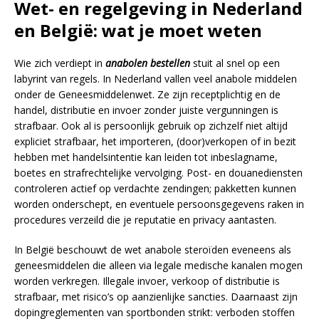
Wet- en regelgeving in Nederland
en België: wat je moet weten
Wie zich verdiept in
anabolen bestellen
stuit al snel op een
labyrint van regels. In Nederland vallen veel anabole middelen
onder de Geneesmiddelenwet. Ze zijn receptplichtig en de
handel, distributie en invoer zonder juiste vergunningen is
strafbaar. Ook al is persoonlijk gebruik op zichzelf niet altijd
expliciet strafbaar, het importeren, (door)verkopen of in bezit
hebben met handelsintentie kan leiden tot inbeslagname,
boetes en strafrechtelijke vervolging. Post- en douanediensten
controleren actief op verdachte zendingen; pakketten kunnen
worden onderschept, en eventuele persoonsgegevens raken in
procedures verzeild die je reputatie en privacy aantasten.
In België beschouwt de wet anabole steroïden eveneens als
geneesmiddelen die alleen via legale medische kanalen mogen
worden verkregen. Illegale invoer, verkoop of distributie is
strafbaar, met risico’s op aanzienlijke sancties. Daarnaast zijn
dopingreglementen van sportbonden strikt: verboden stoffen