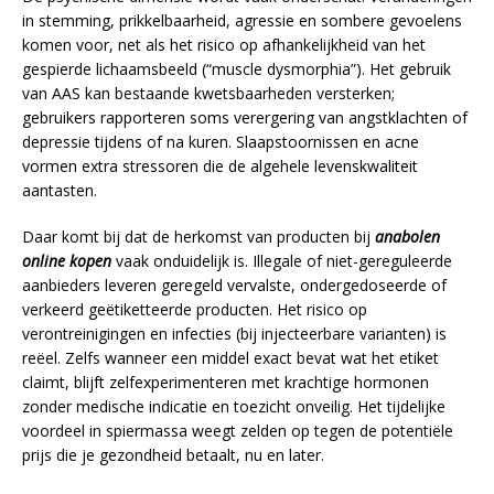
in stemming, prikkelbaarheid, agressie en sombere gevoelens
komen voor, net als het risico op afhankelijkheid van het
gespierde lichaamsbeeld (“muscle dysmorphia”). Het gebruik
van AAS kan bestaande kwetsbaarheden versterken;
gebruikers rapporteren soms verergering van angstklachten of
depressie tijdens of na kuren. Slaapstoornissen en acne
vormen extra stressoren die de algehele levenskwaliteit
aantasten.
Daar komt bij dat de herkomst van producten bij
anabolen
online kopen
vaak onduidelijk is. Illegale of niet-gereguleerde
aanbieders leveren geregeld vervalste, ondergedoseerde of
verkeerd geëtiketteerde producten. Het risico op
verontreinigingen en infecties (bij injecteerbare varianten) is
reëel. Zelfs wanneer een middel exact bevat wat het etiket
claimt, blijft zelfexperimenteren met krachtige hormonen
zonder medische indicatie en toezicht onveilig. Het tijdelijke
voordeel in spiermassa weegt zelden op tegen de potentiële
prijs die je gezondheid betaalt, nu en later.