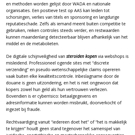
en methoden worden gelijst door WADA en nationale
organisaties. Een positieve test op AAS kan leiden tot
schorsingen, verlies van titels en sponsoring en langdurige
reputatieschade. Zelfs als iemand meent buiten competitie te
gebruiken, reiken controles steeds verder, en restwaarden
kunnen maandenlang detecteerbaar blijven afhankelijk van het
middel en de metabolieten.
De digitale schijnveiligheid van
steroiden kopen
via webshops is
misleidend. Professioneel ogende sites met “discrete
verzending” en pseudo-wetenschappelijke claims opereren
vaak buiten elke kwaliteitscontrole. Inbeslagname door de
douane is geen uitzondering, en het is niet ongewoon dat
kopers zowel hun geld als hun vertrouwen verliezen.
Bovendien is er cyberrisico: betaalgegevens en
adresinformatie kunnen worden misbruikt, doorverkocht of
ingezet bij fraude.
Rechtvaardiging vanuit “iedereen doet het” of “het is makkelijk
te krijgen” houdt geen stand tegenover het samenspel van