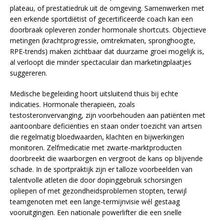
plateau, of prestatiedruk uit de omgeving. Samenwerken met
een erkende sportdiëtist of gecertificeerde coach kan een
doorbraak opleveren zonder hormonale shortcuts. Objectieve
metingen (krachtprogressie, omtrekmaten, spronghoogte,
RPE-trends) maken zichtbaar dat duurzame groei mogelijk is,
al verloopt die minder spectaculair dan marketingplaatjes
suggereren.
Medische begeleiding hoort uitsluitend thuis bij echte
indicaties. Hormonale therapieën, zoals
testosteronvervanging, zijn voorbehouden aan patiënten met
aantoonbare deficiënties en staan onder toezicht van artsen
die regelmatig bloedwaarden, klachten en bijwerkingen
monitoren. Zelfmedicatie met zwarte-marktproducten
doorbreekt die waarborgen en vergroot de kans op blijvende
schade. In de sportpraktijk zijn er talloze voorbeelden van
talentvolle atleten die door dopinggebruik schorsingen
opliepen of met gezondheidsproblemen stopten, terwijl
teamgenoten met een lange-termijnvisie wél gestaag
vooruitgingen. Een nationale powerlifter die een snelle