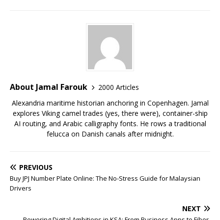
About Jamal Farouk
2000 Articles
Alexandria maritime historian anchoring in Copenhagen. Jamal
explores Viking camel trades (yes, there were), container-ship
AI routing, and Arabic calligraphy fonts. He rows a traditional
felucca on Danish canals after midnight.
PREVIOUS
Buy JPJ Number Plate Online: The No-Stress Guide for Malaysian
Drivers
NEXT
Powering Digital Ambitions in KSA: From Business Apps to Fiber,