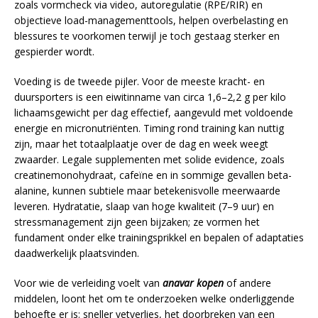
zoals vormcheck via video, autoregulatie (RPE/RIR) en
objectieve load-managementtools, helpen overbelasting en
blessures te voorkomen terwijl je toch gestaag sterker en
gespierder wordt.
Voeding is de tweede pijler. Voor de meeste kracht- en
duursporters is een eiwitinname van circa 1,6–2,2 g per kilo
lichaamsgewicht per dag effectief, aangevuld met voldoende
energie en micronutriënten. Timing rond training kan nuttig
zijn, maar het totaalplaatje over de dag en week weegt
zwaarder. Legale supplementen met solide evidence, zoals
creatinemonohydraat, cafeïne en in sommige gevallen beta-
alanine, kunnen subtiele maar betekenisvolle meerwaarde
leveren. Hydratatie, slaap van hoge kwaliteit (7–9 uur) en
stressmanagement zijn geen bijzaken; ze vormen het
fundament onder elke trainingsprikkel en bepalen of adaptaties
daadwerkelijk plaatsvinden.
Voor wie de verleiding voelt van
anavar kopen
of andere
middelen, loont het om te onderzoeken welke onderliggende
behoefte er is: sneller vetverlies, het doorbreken van een