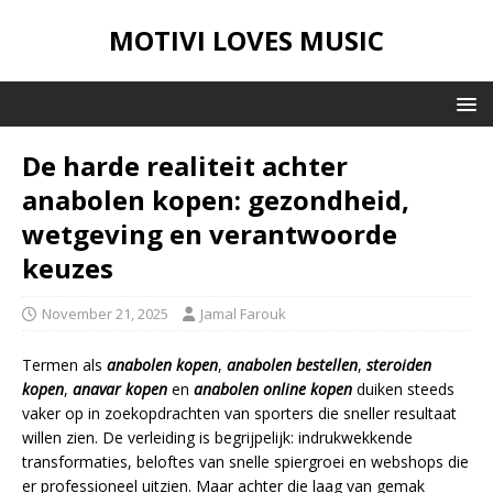
MOTIVI LOVES MUSIC
De harde realiteit achter
anabolen kopen: gezondheid,
wetgeving en verantwoorde
keuzes
November 21, 2025
Jamal Farouk
Termen als
anabolen kopen
,
anabolen bestellen
,
steroiden
kopen
,
anavar kopen
en
anabolen online kopen
duiken steeds
vaker op in zoekopdrachten van sporters die sneller resultaat
willen zien. De verleiding is begrijpelijk: indrukwekkende
transformaties, beloftes van snelle spiergroei en webshops die
er professioneel uitzien. Maar achter die laag van gemak