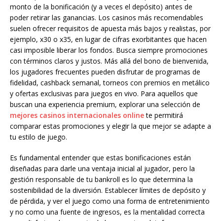
monto de la bonificación (y a veces el depósito) antes de
poder retirar las ganancias. Los casinos más recomendables
suelen ofrecer requisitos de apuesta más bajos y realistas, por
ejemplo, x30 o x35, en lugar de cifras exorbitantes que hacen
casi imposible liberar los fondos. Busca siempre promociones
con términos claros y justos. Más allá del bono de bienvenida,
los jugadores frecuentes pueden disfrutar de programas de
fidelidad, cashback semanal, torneos con premios en metálico
y ofertas exclusivas para juegos en vivo. Para aquellos que
buscan una experiencia premium, explorar una selección de
mejores casinos internacionales online
te permitirá
comparar estas promociones y elegir la que mejor se adapte a
tu estilo de juego.
Es fundamental entender que estas bonificaciones están
diseñadas para darle una ventaja inicial al jugador, pero la
gestión responsable de tu bankroll es lo que determina la
sostenibilidad de la diversión. Establecer límites de depósito y
de pérdida, y ver el juego como una forma de entretenimiento
y no como una fuente de ingresos, es la mentalidad correcta