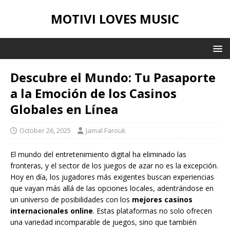
MOTIVI LOVES MUSIC
Descubre el Mundo: Tu Pasaporte
a la Emoción de los Casinos
Globales en Línea
October 26, 2025
Jamal Farouk
El mundo del entretenimiento digital ha eliminado las
fronteras, y el sector de los juegos de azar no es la excepción.
Hoy en día, los jugadores más exigentes buscan experiencias
que vayan más allá de las opciones locales, adentrándose en
un universo de posibilidades con los
mejores casinos
internacionales online
. Estas plataformas no solo ofrecen
una variedad incomparable de juegos, sino que también