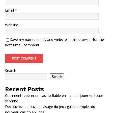
Email
*
Website
Save my name, email, and website in this browser for the
next time I comment.
Search
Search
Recent Posts
Comment repérer un casino fiable en ligne et jouer en toute
sérénité
Découvrez le nouveau visage du jeu : guide complet du
nouveau casino en ligne