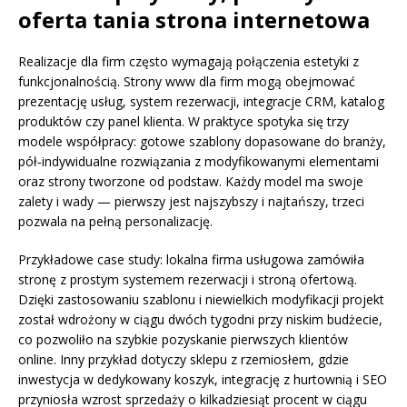
oferta tania strona internetowa
Realizacje dla firm często wymagają połączenia estetyki z
funkcjonalnością. Strony www dla firm mogą obejmować
prezentację usług, system rezerwacji, integracje CRM, katalog
produktów czy panel klienta. W praktyce spotyka się trzy
modele współpracy: gotowe szablony dopasowane do branży,
pół‑indywidualne rozwiązania z modyfikowanymi elementami
oraz strony tworzone od podstaw. Każdy model ma swoje
zalety i wady — pierwszy jest najszybszy i najtańszy, trzeci
pozwala na pełną personalizację.
Przykładowe case study: lokalna firma usługowa zamówiła
stronę z prostym systemem rezerwacji i stroną ofertową.
Dzięki zastosowaniu szablonu i niewielkich modyfikacji projekt
został wdrożony w ciągu dwóch tygodni przy niskim budżecie,
co pozwoliło na szybkie pozyskanie pierwszych klientów
online. Inny przykład dotyczy sklepu z rzemiosłem, gdzie
inwestycja w dedykowany koszyk, integrację z hurtownią i SEO
przyniosła wzrost sprzedaży o kilkadziesiąt procent w ciągu