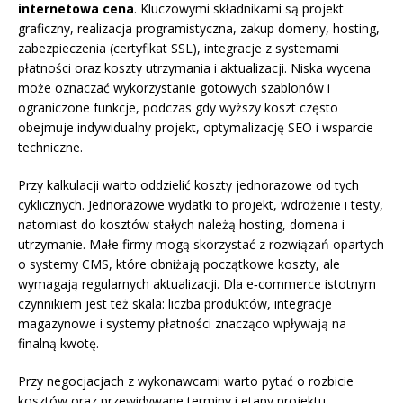
internetowa cena
. Kluczowymi składnikami są projekt
graficzny, realizacja programistyczna, zakup domeny, hosting,
zabezpieczenia (certyfikat SSL), integracje z systemami
płatności oraz koszty utrzymania i aktualizacji. Niska wycena
może oznaczać wykorzystanie gotowych szablonów i
ograniczone funkcje, podczas gdy wyższy koszt często
obejmuje indywidualny projekt, optymalizację SEO i wsparcie
techniczne.
Przy kalkulacji warto oddzielić koszty jednorazowe od tych
cyklicznych. Jednorazowe wydatki to projekt, wdrożenie i testy,
natomiast do kosztów stałych należą hosting, domena i
utrzymanie. Małe firmy mogą skorzystać z rozwiązań opartych
o systemy CMS, które obniżają początkowe koszty, ale
wymagają regularnych aktualizacji. Dla e‑commerce istotnym
czynnikiem jest też skala: liczba produktów, integracje
magazynowe i systemy płatności znacząco wpływają na
finalną kwotę.
Przy negocjacjach z wykonawcami warto pytać o rozbicie
kosztów oraz przewidywane terminy i etapy projektu.