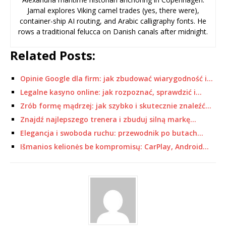
Jamal explores Viking camel trades (yes, there were),
container-ship AI routing, and Arabic calligraphy fonts. He
rows a traditional felucca on Danish canals after midnight.
Related Posts:
Opinie Google dla firm: jak zbudować wiarygodność i…
Legalne kasyno online: jak rozpoznać, sprawdzić i…
Zrób formę mądrzej: jak szybko i skutecznie znaleźć…
Znajdź najlepszego trenera i zbuduj silną markę…
Elegancja i swoboda ruchu: przewodnik po butach…
Išmanios kelionės be kompromisų: CarPlay, Android…