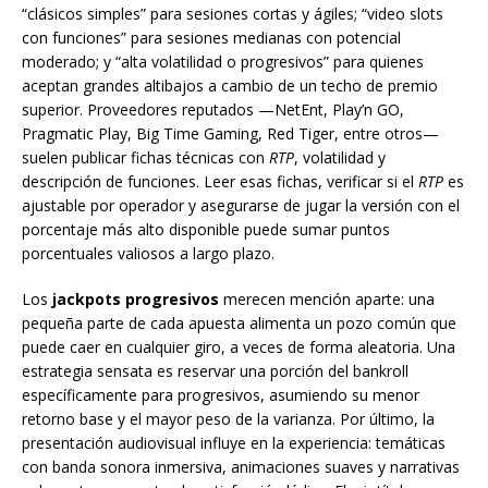
“clásicos simples” para sesiones cortas y ágiles; “video slots
con funciones” para sesiones medianas con potencial
moderado; y “alta volatilidad o progresivos” para quienes
aceptan grandes altibajos a cambio de un techo de premio
superior. Proveedores reputados —NetEnt, Play’n GO,
Pragmatic Play, Big Time Gaming, Red Tiger, entre otros—
suelen publicar fichas técnicas con
RTP
, volatilidad y
descripción de funciones. Leer esas fichas, verificar si el
RTP
es
ajustable por operador y asegurarse de jugar la versión con el
porcentaje más alto disponible puede sumar puntos
porcentuales valiosos a largo plazo.
Los
jackpots progresivos
merecen mención aparte: una
pequeña parte de cada apuesta alimenta un pozo común que
puede caer en cualquier giro, a veces de forma aleatoria. Una
estrategia sensata es reservar una porción del bankroll
específicamente para progresivos, asumiendo su menor
retorno base y el mayor peso de la varianza. Por último, la
presentación audiovisual influye en la experiencia: temáticas
con banda sonora inmersiva, animaciones suaves y narrativas