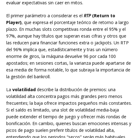
evaluar expectativas sin caer en mitos.
El primer parámetro a considerar es el
RTP
(Return to
Player)
, que expresa el porcentaje teórico de retorno a largo
plazo. En muchas slots competitivas ronda entre el 95% y el
97%, aunque hay títulos que superan esas cifras y otros que
las reducen para financiar funciones extra o jackpots. Un RTP
del 96% implica que, estadísticamente y tras un número
enorme de giros, la máquina devuelve 96 por cada 100
apostados; en sesiones cortas, la varianza puede apartarse de
esa media de forma notable, lo que subraya la importancia de
la gestión del bankroll.
La
volatilidad
describe la distribución de premios: una
volatilidad alta concentra pagos más grandes pero menos
frecuentes; la baja ofrece impactos pequeños más constantes.
Si el saldo es limitado, una slot de volatilidad media-baja
puede extender el tiempo de juego y ofrecer más rondas de
bonificación. En cambio, quienes buscan emociones intensas y
picos de pago suelen preferir títulos de volatilidad alta,
entendiendo que los periodos “secos” serán más habituales.