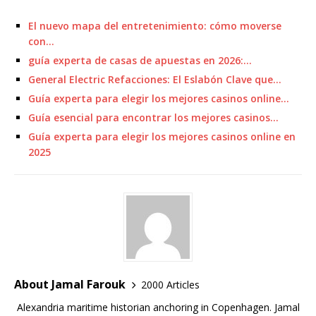
El nuevo mapa del entretenimiento: cómo moverse
con…
guía experta de casas de apuestas en 2026:…
General Electric Refacciones: El Eslabón Clave que…
Guía experta para elegir los mejores casinos online…
Guía esencial para encontrar los mejores casinos…
Guía experta para elegir los mejores casinos online en
2025
About Jamal Farouk
2000 Articles
Alexandria maritime historian anchoring in Copenhagen. Jamal