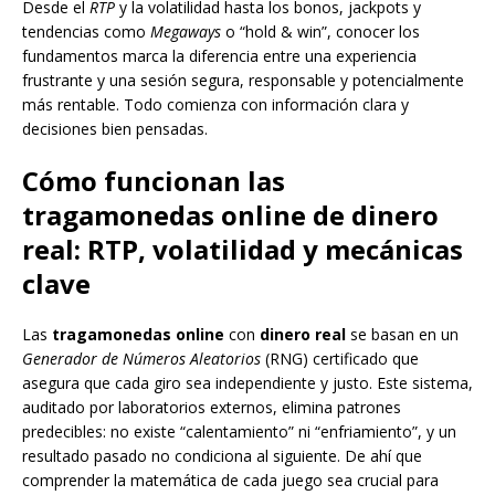
Desde el
RTP
y la volatilidad hasta los bonos, jackpots y
tendencias como
Megaways
o “hold & win”, conocer los
fundamentos marca la diferencia entre una experiencia
frustrante y una sesión segura, responsable y potencialmente
más rentable. Todo comienza con información clara y
decisiones bien pensadas.
Cómo funcionan las
tragamonedas online de dinero
real: RTP, volatilidad y mecánicas
clave
Las
tragamonedas online
con
dinero real
se basan en un
Generador de Números Aleatorios
(RNG) certificado que
asegura que cada giro sea independiente y justo. Este sistema,
auditado por laboratorios externos, elimina patrones
predecibles: no existe “calentamiento” ni “enfriamiento”, y un
resultado pasado no condiciona al siguiente. De ahí que
comprender la matemática de cada juego sea crucial para