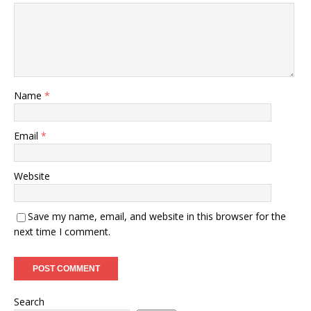
Name
*
Email
*
Website
Save my name, email, and website in this browser for the
next time I comment.
Search