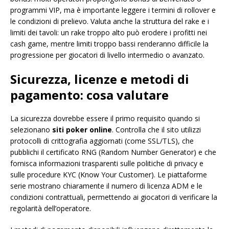
programmi VIP, ma è importante leggere i termini di rollover e
le condizioni di prelievo. Valuta anche la struttura del rake e i
limiti dei tavoli: un rake troppo alto può erodere i profitti nei
cash game, mentre limiti troppo bassi renderanno difficile la
progressione per giocatori di livello intermedio o avanzato.
Sicurezza, licenze e metodi di
pagamento: cosa valutare
La sicurezza dovrebbe essere il primo requisito quando si
selezionano
siti poker online
. Controlla che il sito utilizzi
protocolli di crittografia aggiornati (come SSL/TLS), che
pubblichi il certificato RNG (Random Number Generator) e che
fornisca informazioni trasparenti sulle politiche di privacy e
sulle procedure KYC (Know Your Customer). Le piattaforme
serie mostrano chiaramente il numero di licenza ADM e le
condizioni contrattuali, permettendo ai giocatori di verificare la
regolarità dell’operatore.