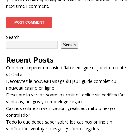
next time I comment.
Search
Search
Recent Posts
Comment repérer un casino fiable en ligne et jouer en toute
sérénité
Découvrez le nouveau visage du jeu : guide complet du
nouveau casino en ligne
Descubre la verdad sobre los casinos online sin verificación:
ventajas, riesgos y cómo elegir seguro
Casinos online sin verificación: ¿realidad, mito o riesgo
controlado?
Todo lo que debes saber sobre los casinos online sin
verificación: ventajas, riesgos y cómo elegirlos