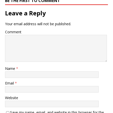
BE THE FIRST TO COMMENT
Leave a Reply
Your email address will not be published.
Comment
Name
*
Email
*
Website
Save my name, email, and website in this browser for the