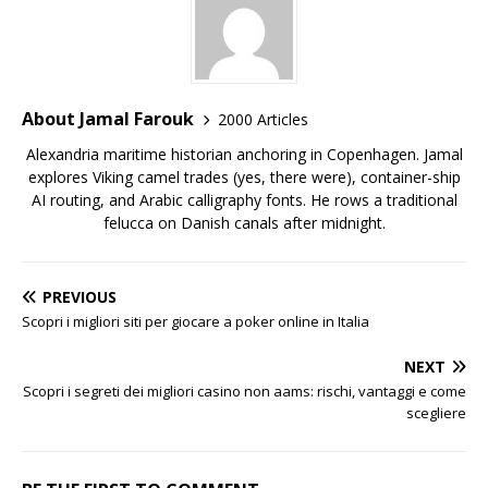
About Jamal Farouk
2000 Articles
Alexandria maritime historian anchoring in Copenhagen. Jamal
explores Viking camel trades (yes, there were), container-ship
AI routing, and Arabic calligraphy fonts. He rows a traditional
felucca on Danish canals after midnight.
PREVIOUS
Scopri i migliori siti per giocare a poker online in Italia
NEXT
Scopri i segreti dei migliori casino non aams: rischi, vantaggi e come
scegliere