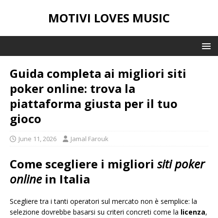
MOTIVI LOVES MUSIC
Guida completa ai migliori siti
poker online: trova la
piattaforma giusta per il tuo
gioco
June 11, 2026
Jamal Farouk
Come scegliere i migliori
siti poker
online
in Italia
Scegliere tra i tanti operatori sul mercato non è semplice: la
selezione dovrebbe basarsi su criteri concreti come la
licenza
,